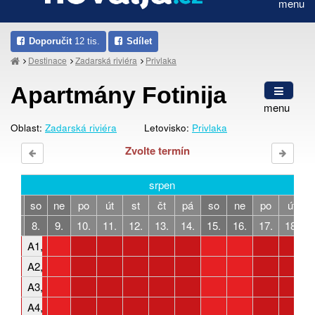
menu
Doporučit
12 tis.
Sdílet
Destinace
Zadarská riviéra
Privlaka
Apartmány Fotinija
menu
Oblast:
Zadarská riviéra
Letovisko:
Privlaka
Zvolte termín
srpen
pá
so
ne
po
út
st
čt
pá
so
ne
po
út
7.
8.
9.
10.
11.
12.
13.
14.
15.
16.
17.
18.
A1, 4 osoby, 2 ložnice
A2, 3-4 osoby, 1 ložnice
A3, 4 osoby, 2 ložnice
A4, 4-6 osob, 2 ložnice