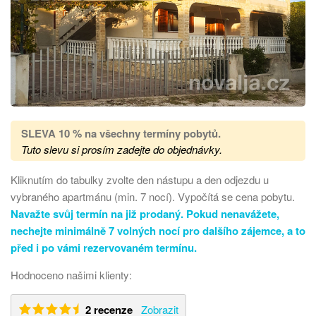
SLEVA 10 % na všechny termíny pobytů
.
Tuto slevu si prosím zadejte do objednávky.
Kliknutím do tabulky zvolte den nástupu a den odjezdu u
vybraného apartmánu (min. 7 nocí). Vypočítá se cena pobytu.
Navažte svůj termín na již prodaný. Pokud nenavážete,
nechejte minimálně 7 volných nocí pro dalšího zájemce, a to
před i po vámi rezervovaném termínu.
Hodnoceno našimi klienty:
2 recenze
Zobrazit