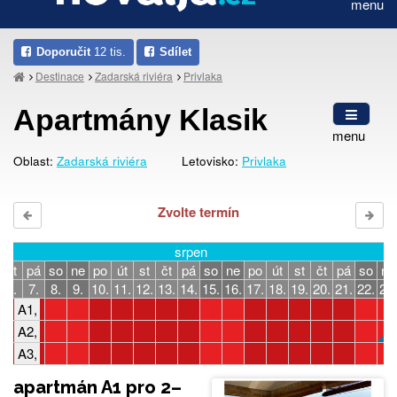
menu
Doporučit
12 tis.
Sdílet
Destinace
Zadarská riviéra
Privlaka
Apartmány Klasik
menu
Oblast:
Zadarská riviéra
Letovisko:
Privlaka
Zvolte termín
srpen
čt
pá
so
ne
po
út
st
čt
pá
so
ne
po
út
st
čt
pá
so
ne
6.
7.
8.
9.
10.
11.
12.
13.
14.
15.
16.
17.
18.
19.
20.
21.
22.
23.
A1, 2-4 osoby, 1 ložnice
A2, 2-4 osoby, 1 ložnice
A3, 4-5 osob, 2 ložnice
apartmán A1 pro 2–