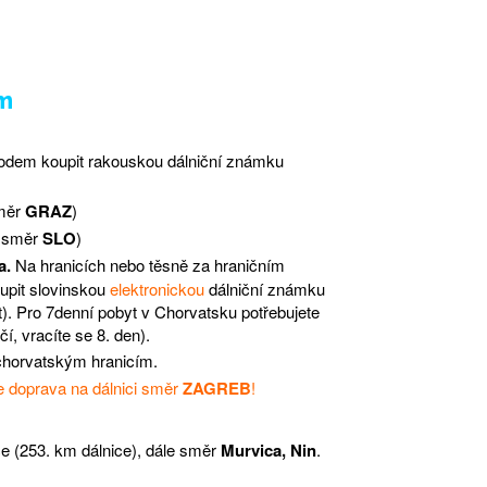
km
odem koupit rakouskou dálniční známku
směr
GRAZ
)
 směr
SLO
)
a.
Na hranicích nebo těsně za hraničním
upit slovinskou
elektronickou
dálniční známku
net). Pro 7denní pobyt v Chorvatsku potřebujete
, vracíte se 8. den).
 chorvatským hranicím.
te doprava na dálnici směr
ZAGREB
!
ice (253. km dálnice), dále směr
Murvica, Nin
.