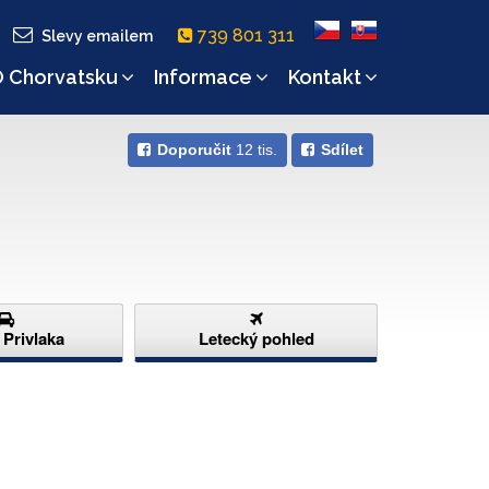
739 801 311
Slevy emailem
 Chorvatsku
Informace
Kontakt
Doporučit
12 tis.
Sdílet
 Privlaka
Letecký pohled