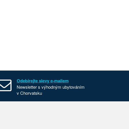
Odebírejte slevy e-mailem
Newsletter s výhodným ubytováním
v Chorvatsku
Všeobecné smluvní podmínky
Nastavení cookies