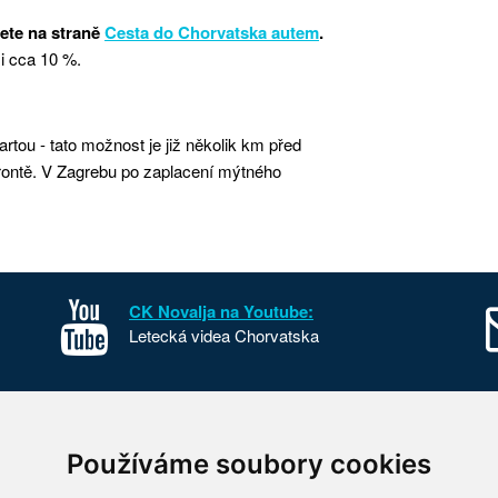
dete na straně
Cesta do Chorvatska autem
.
i cca 10 %.
tou - tato možnost je již několik km před
rontě. V Zagrebu po zaplacení mýtného
CK Novalja na Youtube:
Letecká videa Chorvatska
sko
Kontakt
Používáme soubory cookies
o Chorvatska
O nás