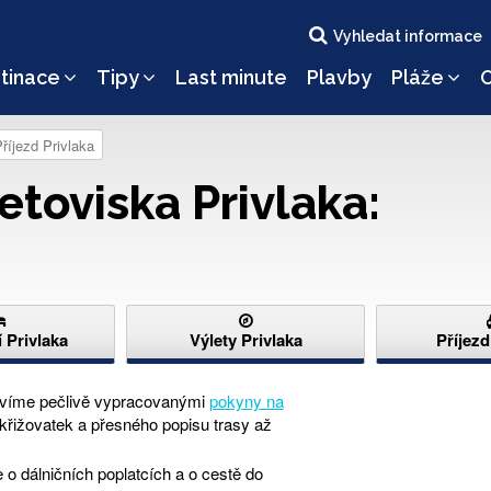
Vyhledat informace
tinace
Tipy
Last minute
Plavby
Pláže
O
říjezd Privlaka
etoviska Privlaka:
 Privlaka
Výlety Privlaka
Příjezd
avíme pečlivě vypracovanými
pokyny na
 křižovatek a přesného popisu trasy až
 o dálničních poplatcích a o cestě do