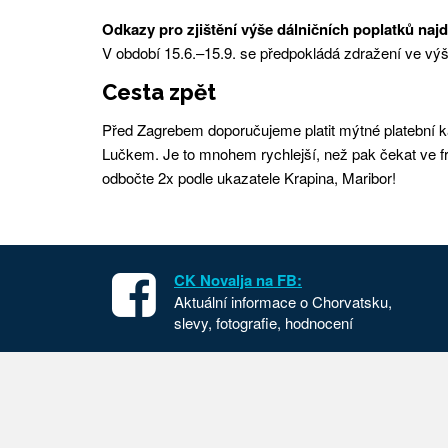
Odkazy pro zjištění výše dálničních poplatků naj
V období 15.6.–15.9. se předpokládá zdražení ve výš
Cesta zpět
Před Zagrebem doporučujeme platit mýtné platební kar
Lučkem. Je to mnohem rychlejší, než pak čekat ve f
odbočte 2x podle ukazatele Krapina, Maribor!
CK Novalja na FB:
Aktuální informace o Chorvatsku,
slevy, fotografie, hodnocení
Apartmány v Chorvatsku
Chorvat
Dovolená Chorvatsko
Cesta d