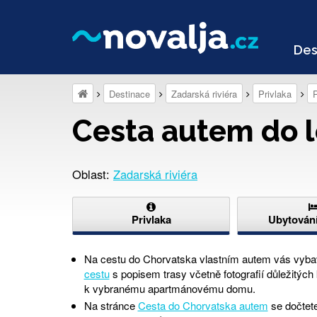
Des
Destinace
Zadarská riviéra
Privlaka
P
Cesta autem do l
Oblast:
Zadarská riviéra
Privlaka
Ubytování
Na cestu do Chorvatska vlastním autem vás vyb
cestu
s popisem trasy včetně fotografií důležitých
k vybranému apartmánovému domu.
Na stránce
Cesta do Chorvatska autem
se dočtete