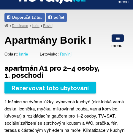
menu
Doporučit
12 tis.
Sdílet
Destinace
Istrie
Rovinj
Apartmány Borik I
menu
Oblast:
Istrie
Letovisko:
Rovinj
apartmán A1 pro 2–4 osoby,
1. poschodí
Rezervovat toto ubytování
1 ložnice se dvěma lůžky, vybavená kuchyň (elektrická varná
deska, lednička, myčka, mikrovlnná trouba, varná konvice,
kávovar) s rozkládacím gaučem pro 1–2 osoby, TV+SAT,
sociální zařízení se sprchovým koutem a WC, pračka, fén,
terasa s částečným výhledem na moře. Klimatizace v kuchyni