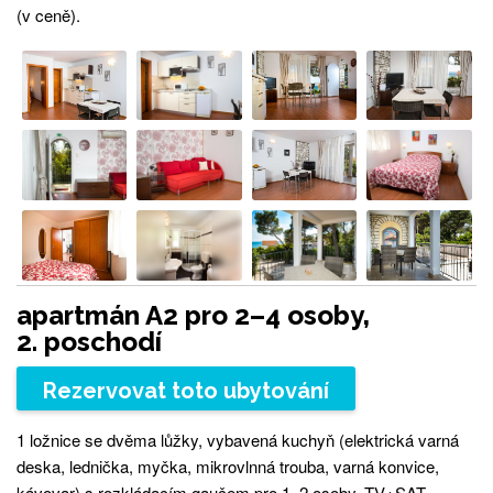
(v ceně).
apartmán A2 pro 2–4 osoby,
2. poschodí
Rezervovat toto ubytování
1 ložnice se dvěma lůžky, vybavená kuchyň (elektrická varná
deska, lednička, myčka, mikrovlnná trouba, varná konvice,
kávovar) s rozkládacím gaučem pro 1–2 osoby, TV+SAT,