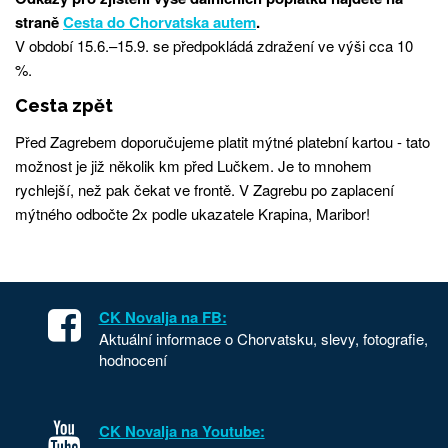
straně
Cesta do Chorvatska autem
.
V období 15.6.–15.9. se předpokládá zdražení ve výši cca 10
%.
Cesta zpět
Před Zagrebem doporučujeme platit mýtné platební kartou - tato
možnost je již několik km před Lučkem. Je to mnohem
rychlejší, než pak čekat ve frontě. V Zagrebu po zaplacení
mýtného odbočte 2x podle ukazatele Krapina, Maribor!
CK Novalja na FB:
Aktuální informace o Chorvatsku, slevy, fotografie,
hodnocení
CK Novalja na Youtube: