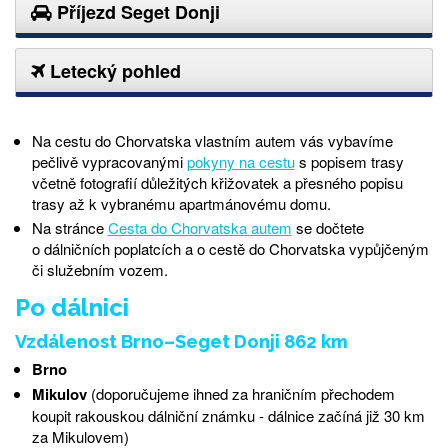
Příjezd Seget Donji
Letecký pohled
Na cestu do Chorvatska vlastním autem vás vybavíme
pečlivě vypracovanými
pokyny na cestu
s popisem trasy
včetně fotografií důležitých křižovatek a přesného popisu
trasy až k vybranému apartmánovému domu.
Na stránce
Cesta do Chorvatska autem
se dočtete
o dálničních poplatcích a o cestě do Chorvatska vypůjčeným
či služebním vozem.
Po dálnici
Vzdálenost Brno–Seget Donji 862 km
Brno
Mikulov
(doporučujeme ihned za hraničním přechodem
koupit rakouskou dálniční známku - dálnice začíná již 30 km
za Mikulovem)