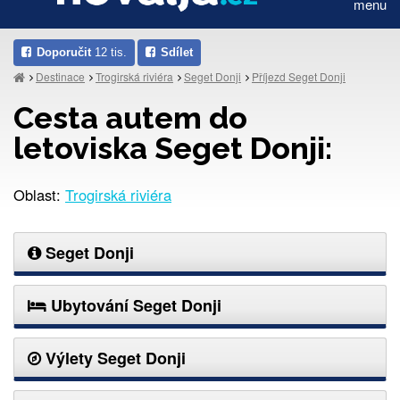
menu
Doporučit
12 tis.
Sdílet
Destinace
Trogirská riviéra
Seget Donji
Příjezd Seget Donji
Cesta autem do
letoviska Seget Donji:
Oblast:
Trogirská riviéra
Seget Donji
Ubytování Seget Donji
Výlety Seget Donji