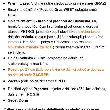
Wien
(již před Vídní je nutné sledovat ukazatele směr
GRAZ
)
Graz
(na dálniční křižovatce
Graz WEST
odbočte směr
SLO
)
Spielfeld/Šentilj - hraniční přechod do Slovinska.
Na
hranicích nebo těsně za hraničním přechodem u čerpací
stanice PETROL je nutné koupit slovinskou
elektronickou
dálniční známku (pokud jste si ji již nezakoupili předem přes
internet). Pro 7denní pobyt v Chorvatsku potřebujete
slovinskou známku za 32 €
(7denní známka nestačí, vracíte
se 8. den).
Celé
Slovinsko
(57 km) projedete po dálnici až
k chorvatským hranicím.
Pozor
, po 25 km jízdy po slovinské dálnici odbočte doprava
na dálnici směr
ZAGREB
!
Zagreb
(dále po dálnici směr
SPLIT
)
Dálniční výjezd
Prgomet
- sjeďte z dálnice (351. km dálnice),
dále směr
TROGIR
.
Seget Donji
Odkazy pro zjištění výše dálničních poplatků najdete na