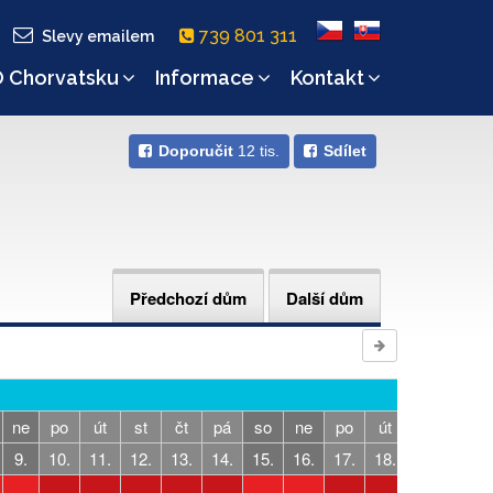
739 801 311
Slevy emailem
 Chorvatsku
Informace
Kontakt
Doporučit
12 tis.
Sdílet
Předchozí dům
Další dům
ne
po
út
st
čt
pá
so
ne
po
út
st
čt
9.
10.
11.
12.
13.
14.
15.
16.
17.
18.
19.
20.