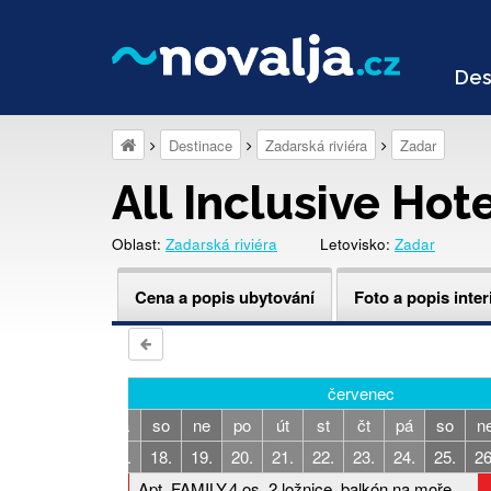
Des
Destinace
Zadarská riviéra
Zadar
All Inclusive Hot
Oblast:
Zadarská riviéra
Letovisko:
Zadar
Cena a popis ubytování
Foto a popis inter
červenec
t
st
čt
pá
so
ne
po
út
st
čt
pá
so
n
4.
15.
16.
17.
18.
19.
20.
21.
22.
23.
24.
25.
26
Apt. FAMILY,4 os.,2 ložnice, balkón na moře