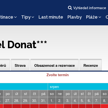
Vyhledat informace
tinace
Tipy
Last minute
Plavby
Pláže
O
el Donat***
iérů
Strava
Obsazenost a rezervace
Recenze
Zvolte termín
srpen
e
po
út
st
čt
pá
so
ne
po
út
st
čt
pá
so
.
27.
28.
29.
30.
31.
1.
2.
3.
4.
5.
6.
7.
8.