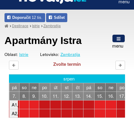
menu
Doporučit
12 tis.
Sdílet
Destinace
Istrie
Zambratija
Apartmány Istra
menu
Oblast:
Istrie
Letovisko:
Zambratija
Zvolte termín
srpen
čt
pá
so
ne
po
út
st
čt
pá
so
ne
po
ú
6.
7.
8.
9.
10.
11.
12.
13.
14.
15.
16.
17.
1
A1, 2-5 osob, 1 ložnice
A2, 4 osoby, 2 ložnice