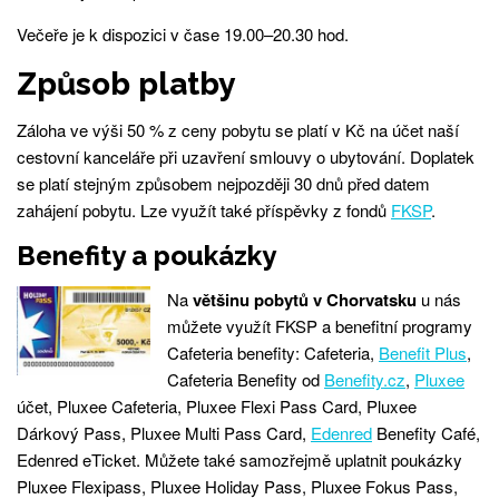
Večeře je k dispozici v čase 19.00–20.30 hod.
Způsob platby
Záloha ve výši 50 % z ceny pobytu se platí v Kč na účet naší
cestovní kanceláře při uzavření smlouvy o ubytování. Doplatek
se platí stejným způsobem nejpozději 30 dnů před datem
zahájení pobytu. Lze využít také příspěvky z fondů
FKSP
.
Benefity a poukázky
Na
většinu pobytů v Chorvatsku
u nás
můžete využít FKSP a benefitní programy
Cafeteria benefity: Cafeteria,
Benefit Plus
,
Cafeteria Benefity od
Benefity.cz
,
Pluxee
účet, Pluxee Cafeteria, Pluxee Flexi Pass Card, Pluxee
Dárkový Pass, Pluxee Multi Pass Card,
Edenred
Benefity Café,
Edenred eTicket. Můžete také samozřejmě uplatnit poukázky
Pluxee Flexipass, Pluxee Holiday Pass, Pluxee Fokus Pass,