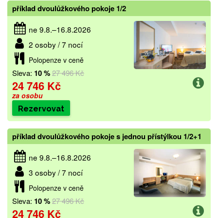
příklad dvoulůžkového pokoje 1/2
ne 9.8.–16.8.2026
2 osoby / 7 nocí
Polopenze v ceně
Sleva:
10 %
27 496 Kč
24 746 Kč
za osobu
Rezervovat
příklad dvoulůžkového pokoje s jednou přístýlkou 1/2+1
ne 9.8.–16.8.2026
3 osoby / 7 nocí
Polopenze v ceně
Sleva:
10 %
27 496 Kč
24 746 Kč