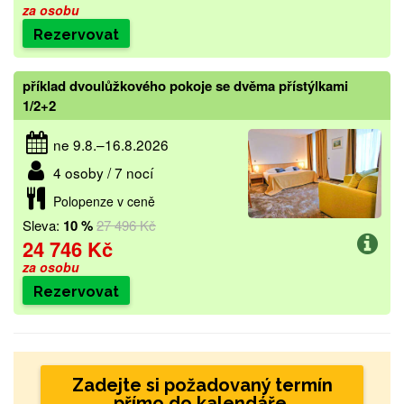
za osobu
Rezervovat
příklad dvoulůžkového pokoje se dvěma přístýlkami
1/2+2
ne 9.8.–16.8.2026
4 osoby / 7 nocí
Polopenze v ceně
Sleva:
10 %
27 496 Kč
24 746 Kč
za osobu
Rezervovat
Zadejte si požadovaný termín
přímo do kalendáře.