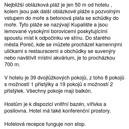
Nejbližší oblázková pláž je jen 50 m od hotelu ,
kolem jsou pak další oblázkové pláže s pozvolným
vstupem do moře a betonová plata se schůdky do
moře. Tyto pláže se nazývají Kupalište a jsou
lemované vysokými borovicemi poskytujícími
spoustu míst k odpočinku ve stínu. Do starého
města Poreč, kde se můžete procházet kamennými
uličkami s restauracemi a obchůdky se suvenýry
nebo navštívit místní akvárium, je to procházkou
700 m.
V hotelu je 39 dvojlůžkových pokojů, z toho 8 pokojů
s možností 1 přistýlky a 19 pokojů s možností 2
přistýlek. Všechny pokoje mají balkón.
Hostům je k dispozici vnitřní bazén, vířivka a
posilovna. Hotel má také konferenční prostory.
Hotelová recepce funguje non stop.