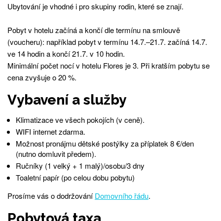
Ubytování je vhodné i pro skupiny rodin, které se znají.
Pobyt v hotelu začíná a končí dle termínu na smlouvě
(voucheru): například pobyt v termínu 14.7.–21.7. začíná 14.7.
ve 14 hodin a končí 21.7. v 10 hodin.
Minimální počet nocí v hotelu Flores je 3. Při kratším pobytu se
cena zvyšuje o 20 %.
Vybavení a služby
Klimatizace ve všech pokojích (v ceně).
WIFI internet zdarma.
Možnost pronájmu dětské postýlky za příplatek 8 €/den
(nutno domluvit předem).
Ručníky (1 velký + 1 malý)/osobu/3 dny
Toaletní papír (po celou dobu pobytu)
Prosíme vás o dodržování
Domovního řádu
.
Pobytová taxa