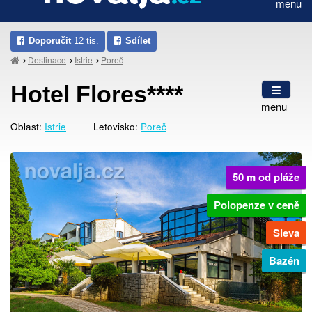
menu
Doporučit
12 tis.
Sdílet
Destinace
Istrie
Poreč
Hotel Flores****
menu
Oblast:
Istrie
Letovisko:
Poreč
50 m od pláže
Polopenze v ceně
Sleva
Bazén