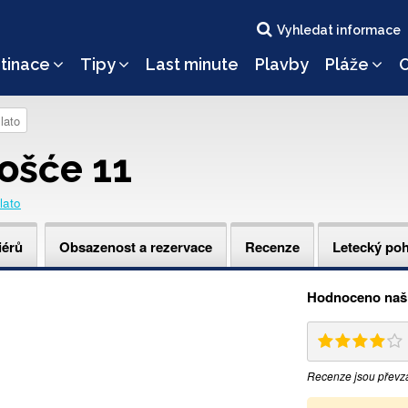
Vyhledat informace
tinace
Tipy
Last minute
Plavby
Pláže
O
lato
ošće 11
lato
iérů
Obsazenost a rezervace
Recenze
Letecký po
Hodnoceno naši
Recenze jsou převz