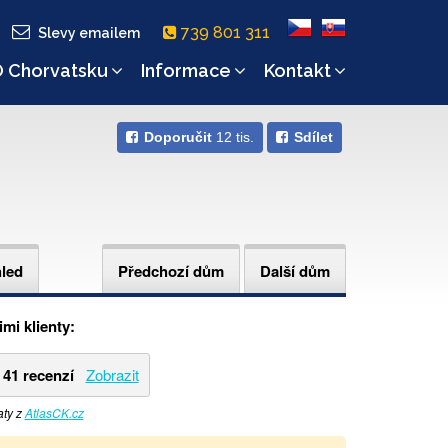
739 801 311
Slevy emailem
 Chorvatsku
Informace
Kontakt
Doporučit
12 tis.
Sdílet
hled
Předchozí dům
Další dům
mi klienty:
41 recenzí
Zobrazit
aty z
AtlasCK.cz