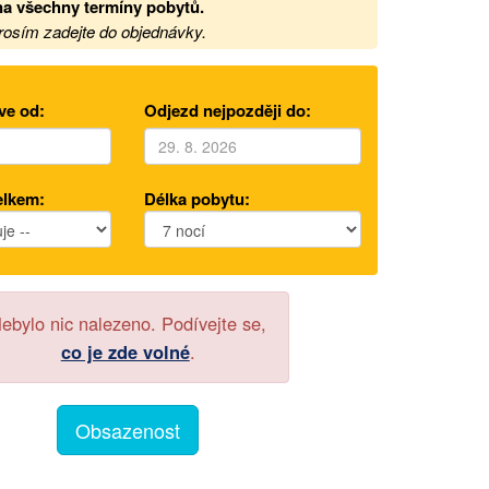
na
všechny termíny pobytů.
prosím zadejte do objednávky.
ve od:
Odjezd nejpozději do:
elkem:
Délka pobytu:
ebylo nic nalezeno. Podívejte se,
co je zde volné
.
Obsazenost