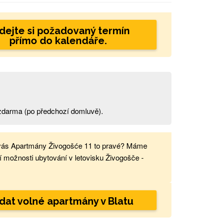
dejte si požadovaný termín
přímo do kalendáře.
t zdarma (po předchozí domluvě).
vás Apartmány Živogošće 11 to pravé? Máme
í možnosti ubytování v letovisku Živogošče -
dat volné apartmány v Blatu