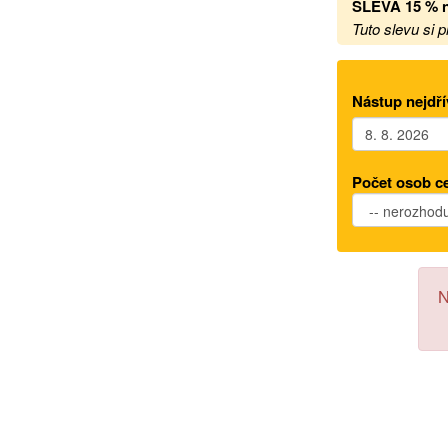
SLEVA 15 %
Tuto slevu si 
Nástup nejdří
Počet osob c
N