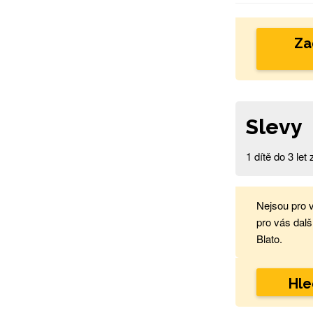
Za
Slevy
1 dítě do 3 le
Nejsou pro 
pro vás dalš
Blato.
Hle