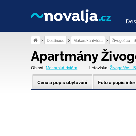
Des
Destinace
Makarská riviéra
Živogošće - B
Apartmány Živog
Oblast:
Makarská riviéra
Letovisko:
Živogošče - B
Cena a popis ubytování
Foto a popis inter