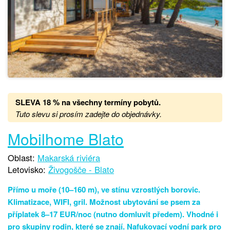
SLEVA 18 %
na
všechny termíny pobytů.
Tuto slevu si prosím zadejte do objednávky.
Mobilhome Blato
Oblast:
Makarská riviéra
Letovisko:
Živogošče - Blato
Přímo u moře (10–160 m), ve stínu vzrostlých borovic.
Klimatizace, WIFI, gril. Možnost ubytování se psem za
příplatek 8–17 EUR/noc (nutno domluvit předem). Vhodné i
pro skupiny rodin, které se znají. Nafukovací vodní park pro