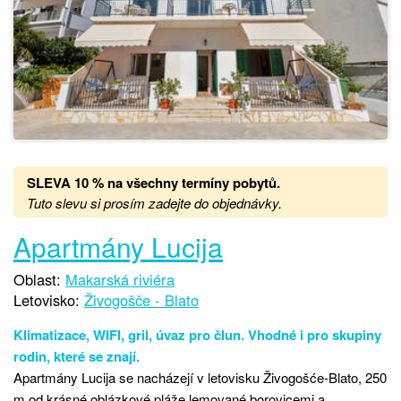
SLEVA 10 % na všechny termíny pobytů
.
Tuto slevu si prosím zadejte do objednávky.
Apartmány Lucija
Oblast:
Makarská riviéra
Letovisko:
Živogošče - Blato
Klimatizace, WIFI, gril, úvaz pro člun. Vhodné i pro skupiny
rodin, které se znají.
Apartmány Lucija se nacházejí v letovisku Živogošće-Blato, 250
m od krásné oblázkové pláže lemované borovicemi a