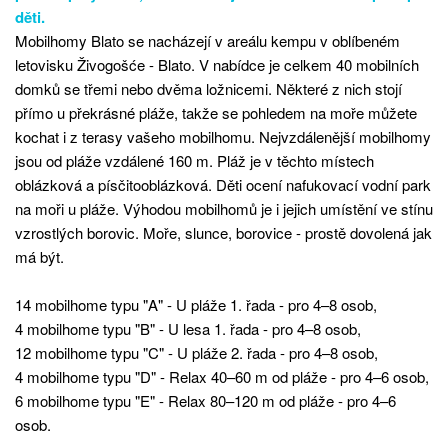
děti.
Mobilhomy Blato se nacházejí v areálu kempu v oblíbeném
letovisku Živogošće - Blato. V nabídce je celkem 40 mobilních
domků se třemi nebo dvěma ložnicemi. Některé z nich stojí
přímo u překrásné pláže, takže se pohledem na moře můžete
kochat i z terasy vašeho mobilhomu. Nejvzdálenější mobilhomy
jsou od pláže vzdálené 160 m. Pláž je v těchto místech
oblázková a písčitooblázková. Děti ocení nafukovací vodní park
na moři u pláže. Výhodou mobilhomů je i jejich umístění ve stínu
vzrostlých borovic. Moře, slunce, borovice - prostě dovolená jak
má být.
14 mobilhome typu "A" - U pláže 1. řada - pro 4–8 osob,
4 mobilhome typu "B" - U lesa 1. řada - pro 4–8 osob,
12 mobilhome typu "C" - U pláže 2. řada - pro 4–8 osob,
4 mobilhome typu "D" - Relax 40–60 m od pláže - pro 4–6 osob,
6 mobilhome typu "E" - Relax 80–120 m od pláže - pro 4–6
osob.