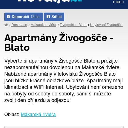
menu
Doporučit
12 tis.
Sdílet
Destinace
Makarská riviéra
Živogošće - Blato
Ubytování Živogošče
Apartmány Živogošče -
Blato
Vyberte si apartmány v Živogošče Blato a prožijte
nezapomenutelnou dovolenou na Makarské riviéře.
Nabízené apartmány v letovisku Živogošče Blato
jsou blízko krásné oblázkové pláže. Apartmány mají
klimatizaci a WIFI internet. Ubytování není omezeno
na pobyty od soboty do soboty, sami si můžete
zvolit den příjezdu a odjezdu!
Oblast:
Makarská riviéra