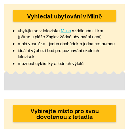
Vyhledat ubytování v Milně
ubytujte se v letovisku
Milna
vzdáleném 1 km
(přímo u pláže Zaglav žádné ubytování není)
malá vesnička - jeden obchůdek a jedna restaurace
ideální výchozí bod pro poznávání okolních
letovisek
možnost cyklistiky a lodních výletů
Vybírejte místo pro svou
dovolenou z letadla