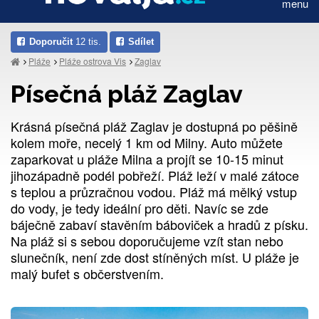
menu
Doporučit
12 tis.
Sdílet
Pláže
Pláže ostrova Vis
Zaglav
Písečná pláž Zaglav
Krásná písečná pláž Zaglav je dostupná po pěšině
kolem moře, necelý 1 km od Milny. Auto můžete
zaparkovat u pláže Milna a projít se 10-15 minut
jihozápadně podél pobřeží. Pláž leží v malé zátoce
s teplou a průzračnou vodou. Pláž má mělký vstup
do vody, je tedy ideální pro děti. Navíc se zde
báječně zabaví stavěním báboviček a hradů z písku.
Na pláž si s sebou doporučujeme vzít stan nebo
slunečník, není zde dost stíněných míst. U pláže je
malý bufet s občerstvením.