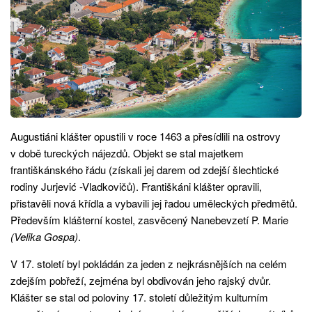
Augustiáni klášter opustili v roce 1463 a přesídlili na ostrovy
v době tureckých nájezdů. Objekt se stal majetkem
františkánského řádu (získali jej darem od zdejší šlechtické
rodiny Jurjević -Vladkovičů). Františkáni klášter opravili,
přistavěli nová křídla a vybavili jej řadou uměleckých předmětů.
Především klášterní kostel, zasvěcený Nanebevzetí P. Marie
(Velika Gospa)
.
V 17. století byl pokládán za jeden z nejkrásnějších na celém
zdejším pobřeží, zejména byl obdivován jeho rajský dvůr.
Klášter se stal od poloviny 17. století důležitým kulturním