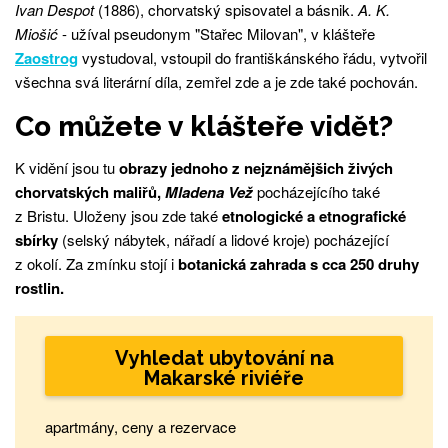
Ivan Despot
(1886), chorvatský spisovatel a básnik.
A. K.
Miošić
- užíval pseudonym "Stařec Milovan", v klášteře
Zaostrog
vystudoval, vstoupil do františkánského řádu, vytvořil
všechna svá literární díla, zemřel zde a je zde také pochován.
Co můžete v klášteře vidět?
K vidění jsou tu
obrazy jednoho z nejznámějšich živých
chorvatských maliřů,
Mladena Vež
pocházejícího také
z Bristu. Uloženy jsou zde také
etnologické a etnografické
sbírky
(selský nábytek, nářadí a lidové kroje) pocházející
z okolí. Za zmínku stojí i
botanická zahrada s cca 250 druhy
rostlin.
Vyhledat ubytování na
Makarské riviéře
apartmány, ceny a rezervace