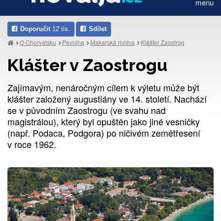
menu
Doporučit
12 tis.
Sdílet
O Chorvatsku
Pevnina
Makarská riviéra
Klášter Zaostrog
Klášter v Zaostrogu
Zajímavým, nenáročným cílem k výletu může být
klášter založený augustiány ve 14. století. Nachází
se v původním Zaostrogu (ve svahu nad
magistrálou), který byl opuštěn jako jiné vesničky
(např. Podaca, Podgora) po ničivém zemětřesení
v roce 1962.