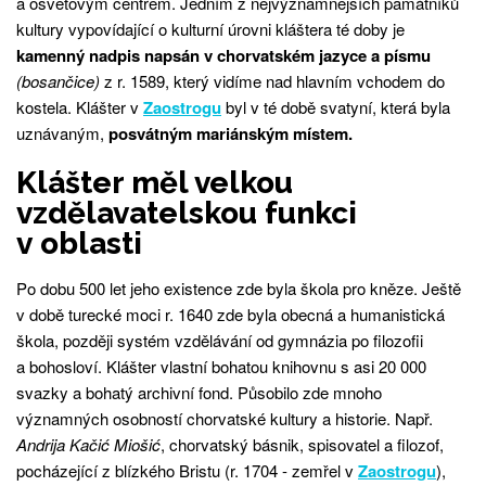
a osvětovým centrem. Jedním z nejvýznamnějších památníků
kultury vypovídající o kulturní úrovni kláštera té doby je
kamenný nadpis napsán v chorvatském jazyce a písmu
(bosančice)
z r. 1589, který vidíme nad hlavním vchodem do
kostela. Klášter v
Zaostrogu
byl v té době svatyní, která byla
uznávaným,
posvátným mariánským místem.
Klášter měl velkou
vzdělavatelskou funkci
v oblasti
Po dobu 500 let jeho existence zde byla škola pro kněze. Ještě
v době turecké moci r. 1640 zde byla obecná a humanistická
škola, později systém vzdělávání od gymnázia po filozofii
a bohosloví. Klášter vlastní bohatou knihovnu s asi 20 000
svazky a bohatý archivní fond. Působilo zde mnoho
významných osobností chorvatské kultury a historie. Např.
Andrija Kačić Miošić
, chorvatský básnik, spisovatel a filozof,
pocházející z blízkého Bristu (r. 1704 - zemřel v
Zaostrogu
),