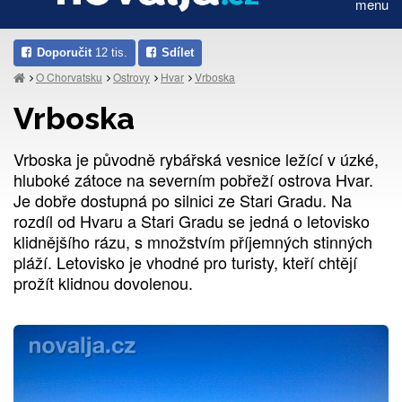
menu
Doporučit
12 tis.
Sdílet
O Chorvatsku
Ostrovy
Hvar
Vrboska
Vrboska
Vrboska je původně rybářská vesnice ležící v úzké,
hluboké zátoce na severním pobřeží ostrova Hvar.
Je dobře dostupná po silnici ze Stari Gradu. Na
rozdíl od Hvaru a Stari Gradu se jedná o letovisko
klidnějšího rázu, s množstvím příjemných stinných
pláží. Letovisko je vhodné pro turisty, kteří chtějí
prožít klidnou dovolenou.