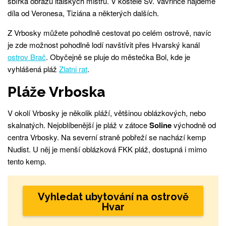
sbírka obrazů italských mistrů. V kostele Sv. Vavřince najdeme
díla od Veronesa, Tiziána a některých dalších.
Z Vrbosky můžete pohodlně cestovat po celém ostrově, navíc
je zde možnost pohodlně lodí navštívit přes Hvarský kanál
ostrov Brač
. Obyčejně se pluje do městečka Bol, kde je
vyhlášená pláž
Zlatni rat
.
Pláže Vrboska
V okolí Vrbosky je několik pláží, většinou oblázkových, nebo
skalnatých. Nejoblíbenější je pláž v zátoce
Soline
východně od
centra Vrbosky. Na severní straně pobřeží se nachází kemp
Nudist. U něj je menší oblázková FKK pláž, dostupná i mimo
tento kemp.
Vyhledat ubytování na ostrově
Hvar