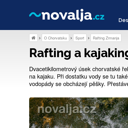
Des
O Chorvatsku
Sport
Rafting Zrmanja
Rafting a kajaki
Dvacetikilometrový úsek chorvatské řek
na kajaku. Při dostatku vody se tu také
vodopády se obcházejí pěšky. Přestáv