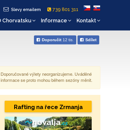
739 801 311
Slevy emailem
 Chorvatsku
Informace
Kontakt
Doporučit
12 tis.
Sdílet
Doporučované výlety neorganizujeme. Uváděné
informace se proto mohou během sezóny měnit.
Rafting na řece Zrmanja