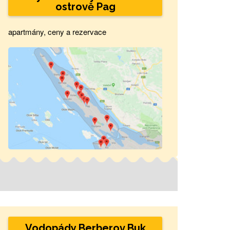
ostrově Pag
apartmány, ceny a rezervace
Vodopády Berberov Buk