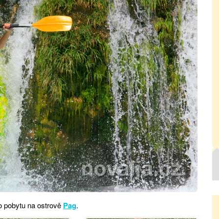
 pobytu na ostrově
Pag
.