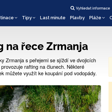
Vyhledat informace
tinace
Tipy
Last minute
Plavby
Pláže
O
ng na řece Zrmanja
y Zrmanja s peřejemi se sjíždí ve dvojicích
 provozuje rafting na člunech. Některé
ek můžete využít ke koupání pod vodopády.