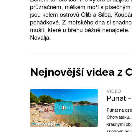
průzračném, mělkém moři s písečným
jsou kolem ostrovů Olib a Silba. Koupá
pohádkové. Z mořského dna si snadno 
mušlí, které u břehu běžně nenajdete.
Novalja.
Nejnovější videa z 
VIDEO
Punat -
Punat na ostr
Chorvatsku. 
krásnými obl
sportovního v