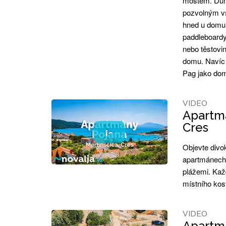
mostem. Dům
pozvolným vs
hned u domu.
paddleboardy.
nebo těstovi
domu. Navíc 
Pag jako do
VIDEO
Apartmá
Cres
Objevte divo
apartmánech 
plážemi. Kaž
místního kos
VIDEO
Apartmá