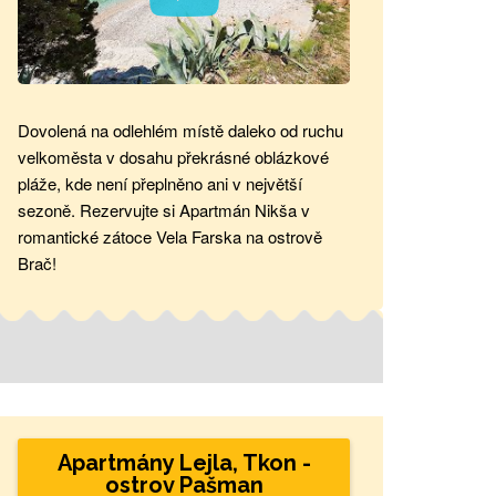
Dovolená na odlehlém místě daleko od ruchu
velkoměsta v dosahu překrásné oblázkové
pláže, kde není přeplněno ani v největší
sezoně. Rezervujte si Apartmán Nikša v
romantické zátoce Vela Farska na ostrově
Brač!
Apartmány Lejla, Tkon -
ostrov Pašman