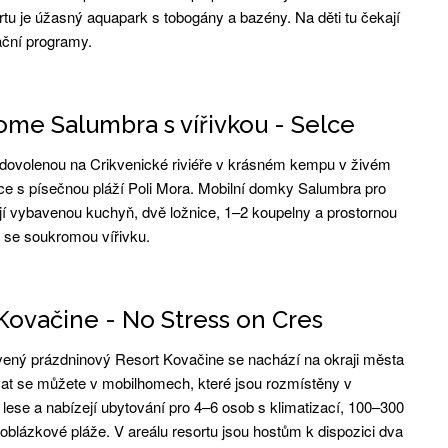
tu je úžasný aquapark s tobogány a bazény. Na děti tu čekají
ční programy.
me Salumbra s vířivkou - Selce
dovolenou na Crikvenické riviéře v krásném kempu v živém
lce s písečnou pláží Poli Mora. Mobilní domky Salumbra pro
í vybavenou kuchyň, dvě ložnice, 1–2 koupelny a prostornou
u se soukromou vířivku.
Kovačine - No Stress on Cres
ený prázdninový Resort Kovačine se nachází na okraji města
at se můžete v mobilhomech, které jsou rozmístěny v
lese a nabízejí ubytování pro 4–6 osob s klimatizací, 100–300
oblázkové pláže. V areálu resortu jsou hostům k dispozici dva