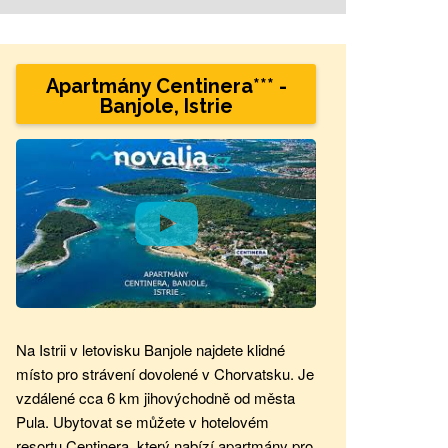
Apartmány Centinera*** -
Banjole, Istrie
Na Istrii v letovisku Banjole najdete klidné
místo pro strávení dovolené v Chorvatsku. Je
vzdálené cca 6 km jihovýchodně od města
Pula. Ubytovat se můžete v hotelovém
resortu Centinera, který nabízí apartmány pro