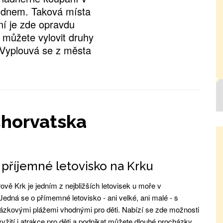
 dnem. Taková místa
ní je zde opravdu
můžete vylovit druhy
 Vyplouvá se z města
Chorvatska
 příjemné letovisko na Krku
ově Krk je jedním z nejbližších letovisek u moře v
Jedná se o přímemné letovisko - ani velké, ani malé - s
ázkovými plážemi vhodnými pro děti. Nabízí se zde možnosti
yžití i atrakce pro děti a podnikat můžete dlouhé procházky