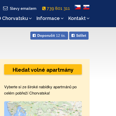
739 801 311
Slevy emailem
 Chorvatsku
Informace
Kontakt
Doporučit
12 tis.
Sdílet
Hledat volné apartmány
Vyberte si ze široké nabídky apartmánů po
celém pobřeží Chorvatska!