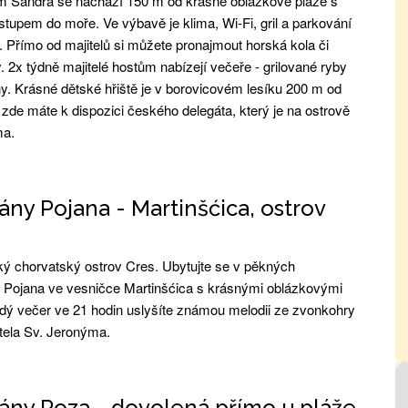
 Sandra se nachází 150 m od krásné oblázkové pláže s
tupem do moře. Ve výbavě je klima, Wi-Fi, gril a parkování
 Přímo od majitelů si můžete pronajmout horská kola či
 2x týdně majitelé hostům nabízejí večeře - grilované ryby
ny. Krásné dětské hřiště je v borovicovém lesíku 200 m od
zde máte k dispozici českého delegáta, který je na ostrově
ma.
ny Pojana - Martinšćica, ostrov
ký chorvatský ostrov Cres. Ubytujte se v pěkných
Pojana ve vesničce Martinšćica s krásnými oblázkovými
dý večer ve 21 hodin uslyšíte známou melodii ze zvonkohry
tela Sv. Jeronýma.
ny Roza - dovolená přímo u pláže