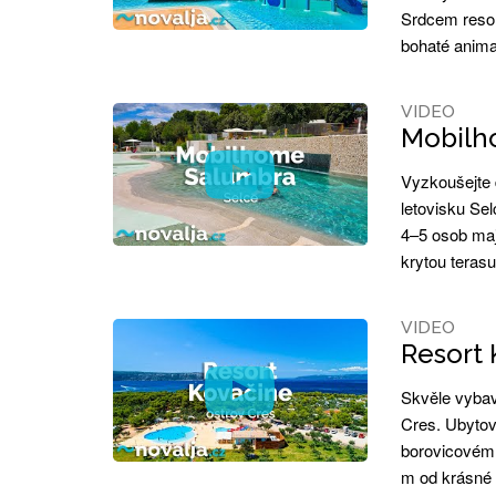
Srdcem resor
bohaté anima
VIDEO
Mobilho
Vyzkoušejte 
letovisku Se
4–5 osob maj
krytou teras
VIDEO
Resort 
Skvěle vybav
Cres. Ubytov
borovicovém 
m od krásné 