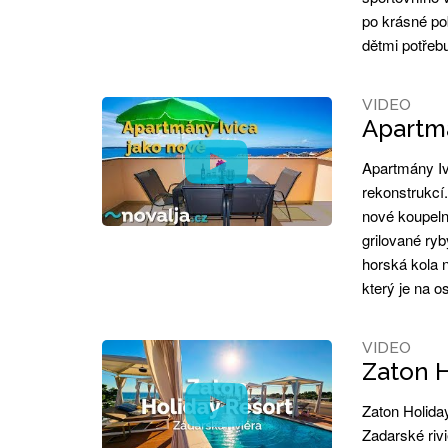
po krásné po
dětmi potřebu
VIDEO
Apartmá
Apartmány Iv
rekonstrukcí
nové koupeln
grilované ryb
horská kola 
který je na 
VIDEO
Zaton H
Zaton Holida
Zadarské riv