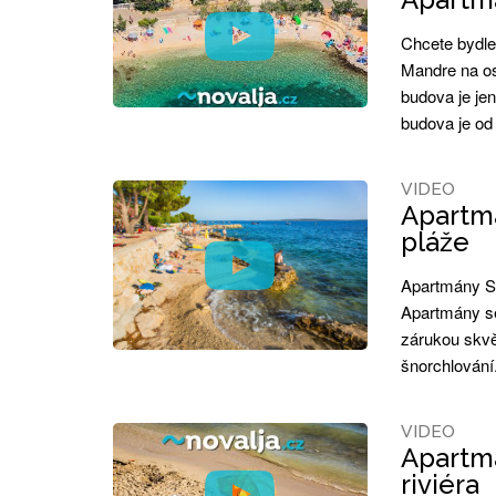
Chcete bydle
Mandre na os
budova je je
budova je od
VIDEO
Apartmá
pláže
Apartmány Si
Apartmány se
zárukou skvě
šnorchlování
VIDEO
Apartmá
riviéra