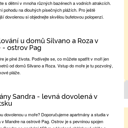
te s dětmi v mnoha různých bazénech a vodních atrakcích.
tmi pohodu na dlouhých písečných plážích. Pro ještě
ší dovolenou si objednejte skvělou bufetovou polopenzi.
ování u domů Silvano a Roza v
- ostrov Pag
 je plné života. Podívejte se, co můžete spatřit v moři jen
metrů od domů Silvano a Roza. Vstup do moře je tu pozvolný,
kové pláže.
ny Sandra - levná dovolená v
tsku
ou dovolenou u moře? Doporučujeme apartmány a studia v
v Mandre na ostrově Pag. Ostrov je s pevninou spojen