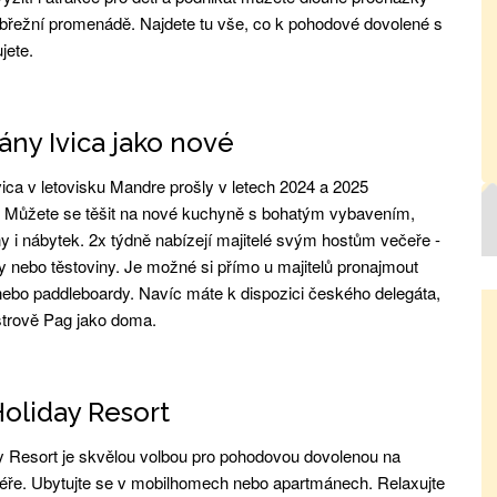
břežní promenádě. Najdete tu vše, co k pohodové dovolené s
jete.
ny Ivica jako nové
ica v letovisku Mandre prošly v letech 2024 a 2025
. Můžete se těšit na nové kuchyně s bohatým vybavením,
y i nábytek. 2x týdně nabízejí majitelé svým hostům večeře -
y nebo těstoviny. Je možné si přímo u majitelů pronajmout
nebo paddleboardy. Navíc máte k dispozici českého delegáta,
ostrově Pag jako doma.
oliday Resort
y Resort je skvělou volbou pro pohodovou dovolenou na
iéře. Ubytujte se v mobilhomech nebo apartmánech. Relaxujte