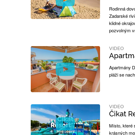
Rodinná dovo
Zadarské riv
klidné okrajo
pozvolným vs
VIDEO
Apartmá
Apartmány De
pláži se nach
VIDEO
Čikat Re
Místo, které 
krásných mob