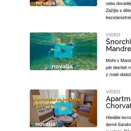
nebo dováděj
Zažijte s dě
bezstarostněj
VIDEO
Šnorchl
Mandre 
Moře v Mandre
pár desítek 
z malé obláz
VIDEO
Apartmá
Chorva
Hledáte levn
domě Sandra 