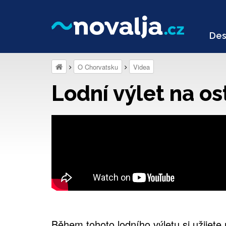
Des
O Chorvatsku
Videa
Lodní výlet na os
Během tohoto lodního výletu si užijet