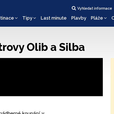
Vyhledat informace
tinace
Tipy
Last minute
Plavby
Pláže
O
trovy Olib a Silba
e nádherné koupání v