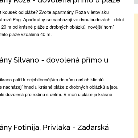
t kousek od pláže? Zvolte apartmány Roza v letovisku
trově Pag. Apartmány se nacházejí ve dvou budovách - dolní
n 20 m od krásné pláže z drobných oblázků, novější horní
 této pláže vzdálená 40 m.
ny Silvano - dovolená přímo u
lvano patří k nejoblíbenějším domům našich klientů.
 nacházejí hned u krásné pláže z drobných oblázků a jsou
lé dovolená pro rodinu s dětmi. V moři u pláže je krásné
.
ny Fotinija, Privlaka - Zadarská