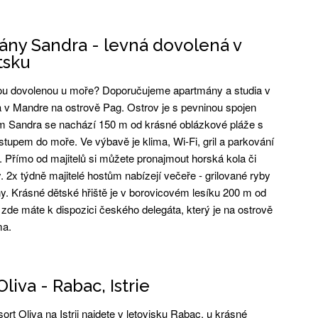
ny Sandra - levná dovolená v
tsku
ou dovolenou u moře? Doporučujeme apartmány a studia v
v Mandre na ostrově Pag. Ostrov je s pevninou spojen
 Sandra se nachází 150 m od krásné oblázkové pláže s
tupem do moře. Ve výbavě je klima, Wi-Fi, gril a parkování
 Přímo od majitelů si můžete pronajmout horská kola či
 2x týdně majitelé hostům nabízejí večeře - grilované ryby
ny. Krásné dětské hřiště je v borovicovém lesíku 200 m od
zde máte k dispozici českého delegáta, který je na ostrově
ma.
liva - Rabac, Istrie
rt Oliva na Istrii najdete v letovisku Rabac, u krásné