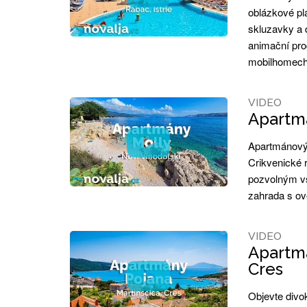
oblázkové plá
skluzavky a d
animační pro
mobilhomech
VIDEO
Apartmá
Apartmánový 
Crikvenické r
pozvolným v
zahrada s ov
VIDEO
Apartmá
Cres
Objevte divo