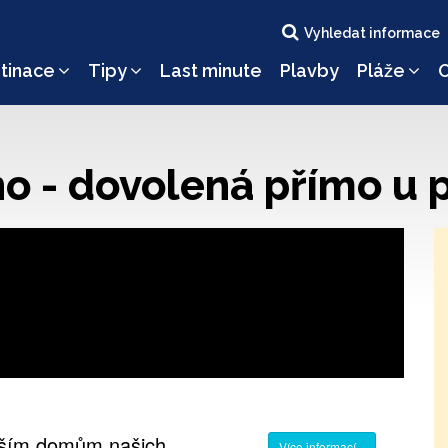
Vyhledat informace
tinace
Tipy
Last minute
Plavby
Pláže
O
o - dovolená přímo u 
ějším domům našich
Více informací...