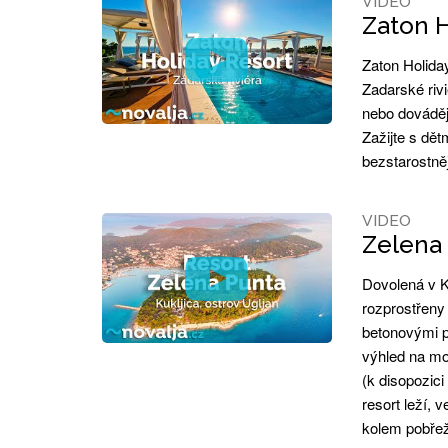
VIDEO
Zaton H
Zaton Holida
Zadarské riv
nebo dováděj
Zažijte s dě
bezstarostněj
VIDEO
Zelena 
Dovolená v K
rozprostřeny 
betonovými p
výhled na mo
(k disopozic
resort leží, 
kolem pobřež