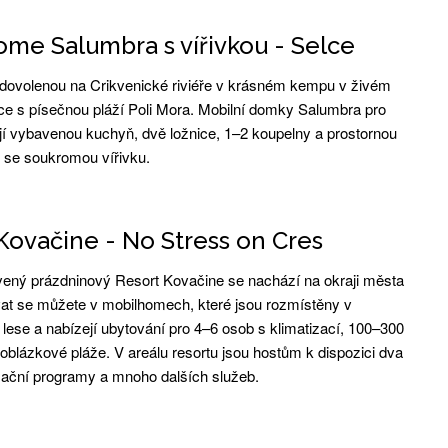
me Salumbra s vířivkou - Selce
dovolenou na Crikvenické riviéře v krásném kempu v živém
lce s písečnou pláží Poli Mora. Mobilní domky Salumbra pro
í vybavenou kuchyň, dvě ložnice, 1–2 koupelny a prostornou
u se soukromou vířivku.
Kovačine - No Stress on Cres
ený prázdninový Resort Kovačine se nachází na okraji města
at se můžete v mobilhomech, které jsou rozmístěny v
lese a nabízejí ubytování pro 4–6 osob s klimatizací, 100–300
oblázkové pláže. V areálu resortu jsou hostům k dispozici dva
ační programy a mnoho dalších služeb.