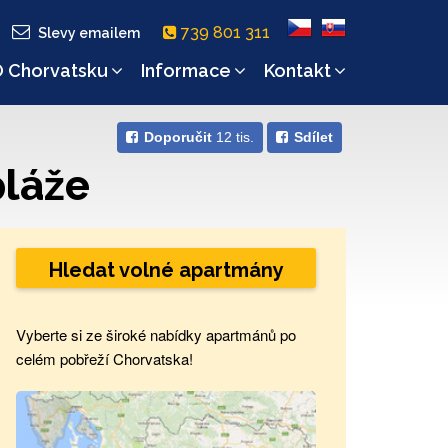
739 801 311
Slevy emailem
 Chorvatsku
Informace
Kontakt
Doporučit
12 tis.
Sdílet
pláže
Hledat volné apartmány
Vyberte si ze široké nabídky apartmánů po
celém pobřeží Chorvatska!