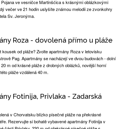
Pojana ve vesničce Martinšćica s krásnými oblázkovými
dý večer ve 21 hodin uslyšíte známou melodii ze zvonkohry
tela Sv. Jeronýma.
ny Roza - dovolená přímo u pláže
t kousek od pláže? Zvolte apartmány Roza v letovisku
trově Pag. Apartmány se nacházejí ve dvou budovách - dolní
n 20 m od krásné pláže z drobných oblázků, novější horní
 této pláže vzdálená 40 m.
ny Fotinija, Privlaka - Zadarská
lená v Chorvatsku blízko písečné pláže na překrásné
iéře. Rezervujte si bohatě vybavené apartmány Fotinija v
vé části Privlaky, 230 m od překrásné písečné pláže s