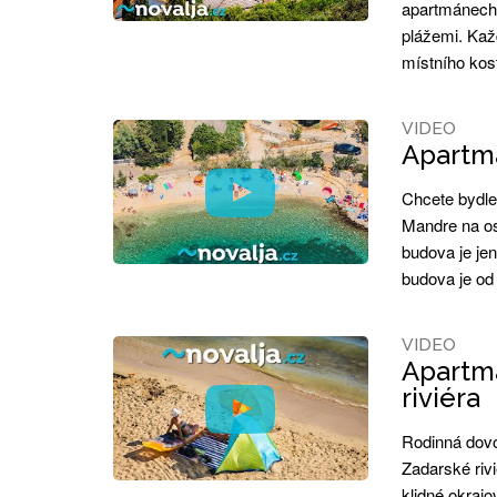
apartmánech 
plážemi. Kaž
místního kos
VIDEO
Apartmá
Chcete bydle
Mandre na os
budova je je
budova je od
VIDEO
Apartmá
riviéra
Rodinná dovo
Zadarské riv
klidné okrajo