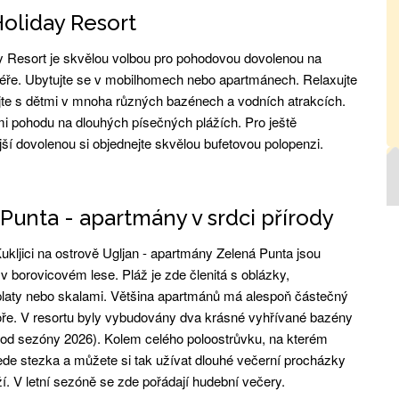
oliday Resort
y Resort je skvělou volbou pro pohodovou dovolenou na
iéře. Ubytujte se v mobilhomech nebo apartmánech. Relaxujte
te s dětmi v mnoha různých bazénech a vodních atrakcích.
tmi pohodu na dlouhých písečných plážích. Pro ještě
ší dovolenou si objednejte skvělou bufetovou polopenzi.
Punta - apartmány v srdci přírody
ukljici na ostrově Ugljan - apartmány Zelená Punta jsou
v borovicovém lese. Pláž je zde členitá s oblázky,
laty nebo skalami. Většina apartmánů má alespoň částečný
ře. V resortu byly vybudovány dva krásné vyhřívané bazény
i od sezóny 2026). Kolem celého poloostrůvku, na kterém
vede stezka a můžete si tak užívat dlouhé večerní procházky
í. V letní sezóně se zde pořádají hudební večery.