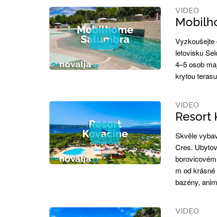
VIDEO
Mobilho
Vyzkoušejte 
letovisku Se
4–5 osob maj
krytou teras
VIDEO
Resort 
Skvěle vybav
Cres. Ubytov
borovicovém 
m od krásné 
bazény, anim
VIDEO