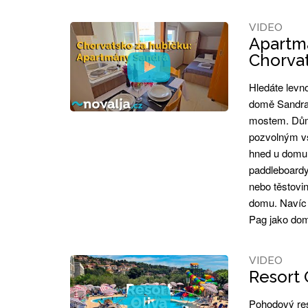
VIDEO
Apartmá
Chorva
Hledáte levn
domě Sandra 
mostem. Dům
pozvolným vs
hned u domu.
paddleboardy.
nebo těstovi
domu. Navíc 
Pag jako do
VIDEO
Resort O
Pohodový reso