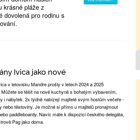
u krásné pláže z
é dovolená pro rodinu s
lování.
ny Ivica jako nové
ica v letovisku Mandre prošly v letech 2024 a 2025
. Můžete se těšit na nové kuchyně s bohatým vybavením,
y i nábytek. 2x týdně nabízejí majitelé svým hostům večeře -
y nebo těstoviny. Je možné si přímo u majitelů pronajmout
nebo paddleboardy. Navíc máte k dispozici českého delegáta,
ostrově Pag jako doma.