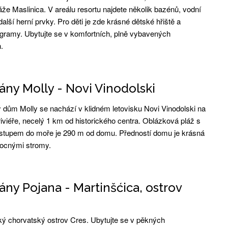
že Maslinica. V areálu resortu najdete několik bazénů, vodní
alší herní prvky. Pro děti je zde krásné dětské hřiště a
gramy. Ubytujte se v komfortních, plně vybavených
.
ny Molly - Novi Vinodolski
dům Molly se nachází v klidném letovisku Novi Vinodolski na
iviéře, necelý 1 km od historického centra. Oblázková pláž s
stupem do moře je 290 m od domu. Předností domu je krásná
ocnými stromy.
ny Pojana - Martinšćica, ostrov
ký chorvatský ostrov Cres. Ubytujte se v pěkných