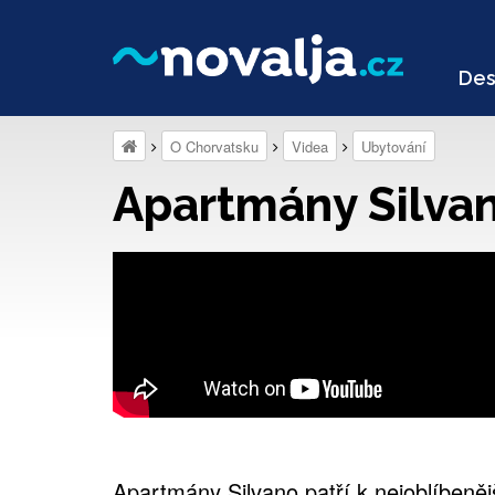
Des
O Chorvatsku
Videa
Ubytování
Apartmány Silvan
Apartmány Silvano patří k nejoblíben