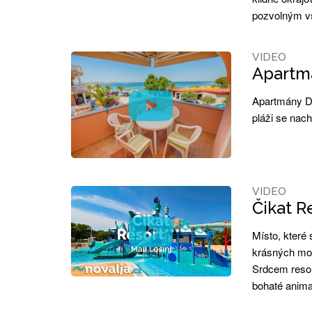
pozvolným vs
VIDEO
Apartmá
Apartmány De
pláži se nach
VIDEO
Čikat Re
Místo, které 
krásných mob
Srdcem resor
bohaté anima