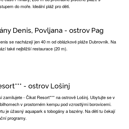
tupem do moře. Ideální pláž pro děti.
ny Denis, Povljana - ostrov Pag
nis se nacházejí jen 40 m od oblázkové pláže Dubrovnik. Na
ází také nejbližší restaurace (20 m).
sort*** - ostrov Lošinj
si zamilujete - Čikat Resort*** na ostrově Lošinj. Ubytujte se v
ilhomech v prostorném kempu pod vzrostlými borovicemi.
tu je úžasný aquapark s tobogány a bazény. Na děti tu čekají
ční programy.