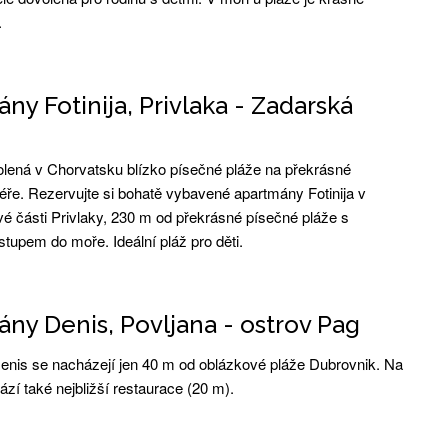
.
ny Fotinija, Privlaka - Zadarská
lená v Chorvatsku blízko písečné pláže na překrásné
iéře. Rezervujte si bohatě vybavené apartmány Fotinija v
vé části Privlaky, 230 m od překrásné písečné pláže s
tupem do moře. Ideální pláž pro děti.
ny Denis, Povljana - ostrov Pag
nis se nacházejí jen 40 m od oblázkové pláže Dubrovnik. Na
ází také nejbližší restaurace (20 m).