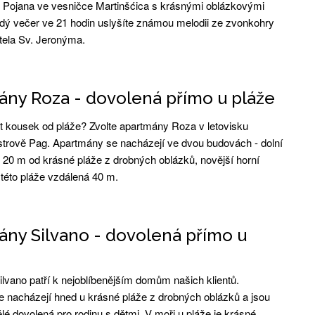
Pojana ve vesničce Martinšćica s krásnými oblázkovými
dý večer ve 21 hodin uslyšíte známou melodii ze zvonkohry
tela Sv. Jeronýma.
ny Roza - dovolená přímo u pláže
t kousek od pláže? Zvolte apartmány Roza v letovisku
trově Pag. Apartmány se nacházejí ve dvou budovách - dolní
n 20 m od krásné pláže z drobných oblázků, novější horní
 této pláže vzdálená 40 m.
ny Silvano - dovolená přímo u
lvano patří k nejoblíbenějším domům našich klientů.
 nacházejí hned u krásné pláže z drobných oblázků a jsou
lé dovolená pro rodinu s dětmi. V moři u pláže je krásné