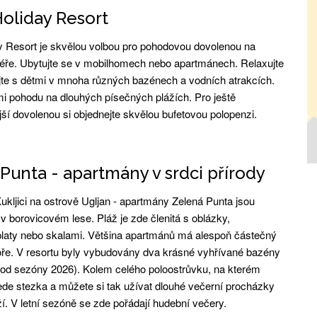
oliday Resort
y Resort je skvělou volbou pro pohodovou dovolenou na
iéře. Ubytujte se v mobilhomech nebo apartmánech. Relaxujte
te s dětmi v mnoha různých bazénech a vodních atrakcích.
tmi pohodu na dlouhých písečných plážích. Pro ještě
ší dovolenou si objednejte skvělou bufetovou polopenzi.
Punta - apartmány v srdci přírody
ukljici na ostrově Ugljan - apartmány Zelená Punta jsou
v borovicovém lese. Pláž je zde členitá s oblázky,
laty nebo skalami. Většina apartmánů má alespoň částečný
ře. V resortu byly vybudovány dva krásné vyhřívané bazény
i od sezóny 2026). Kolem celého poloostrůvku, na kterém
vede stezka a můžete si tak užívat dlouhé večerní procházky
í. V letní sezóně se zde pořádají hudební večery.