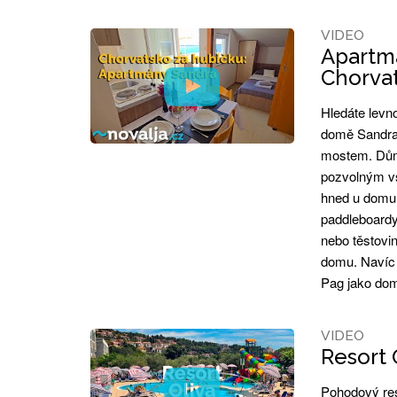
VIDEO
Apartmá
Chorva
Hledáte levn
domě Sandra 
mostem. Dům
pozvolným vs
hned u domu.
paddleboardy.
nebo těstovi
domu. Navíc 
Pag jako do
VIDEO
Resort O
Pohodový reso