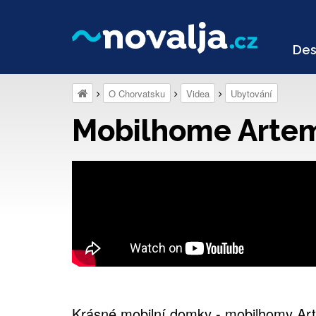
Des
O Chorvatsku
Videa
Ubytování
Mobilhome Artemid
Krásné mobilní domky - mobilhomy Ar