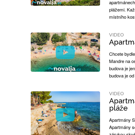
apartmánech 
plážemi. Kaž
místního kos
VIDEO
Apartmá
Chcete bydle
Mandre na os
budova je je
budova je od
VIDEO
Apartmá
pláže
Apartmány Si
Apartmány se
zárukou skvě