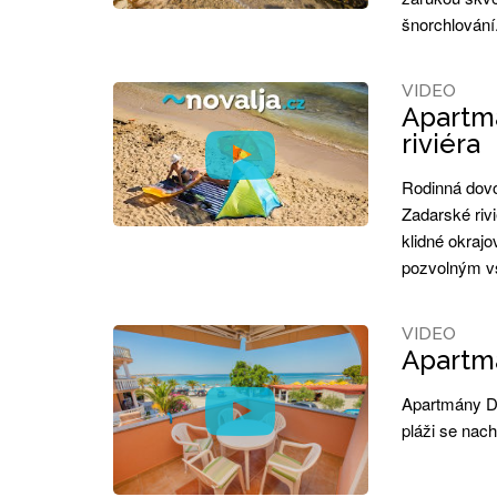
šnorchlování
VIDEO
Apartmá
riviéra
Rodinná dovo
Zadarské riv
klidné okrajo
pozvolným vs
VIDEO
Apartmá
Apartmány De
pláži se nach