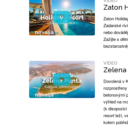
VIDEO
Zaton H
Zaton Holida
Zadarské riv
nebo dováděj
Zažijte s dě
bezstarostněj
VIDEO
Zelena 
Dovolená v K
rozprostřeny 
betonovými p
výhled na mo
(k disopozic
resort leží, 
kolem pobřež