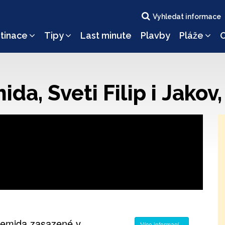
Vyhledat informace
tinace
Tipy
Last minute
Plavby
Pláže
O
a, Sveti Filip i Jakov,
temida zasazené v
Více informací...