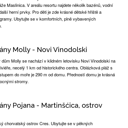
že Maslinica. V areálu resortu najdete několik bazénů, vodní
alší herní prvky. Pro děti je zde krásné dětské hřiště a
gramy. Ubytujte se v komfortních, plně vybavených
.
ny Molly - Novi Vinodolski
dům Molly se nachází v klidném letovisku Novi Vinodolski na
iviéře, necelý 1 km od historického centra. Oblázková pláž s
stupem do moře je 290 m od domu. Předností domu je krásná
ocnými stromy.
ny Pojana - Martinšćica, ostrov
ký chorvatský ostrov Cres. Ubytujte se v pěkných