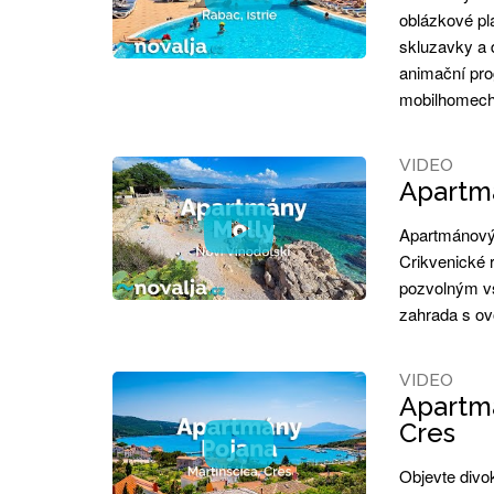
oblázkové plá
skluzavky a d
animační pro
mobilhomech
VIDEO
Apartmá
Apartmánový 
Crikvenické r
pozvolným v
zahrada s ov
VIDEO
Apartmá
Cres
Objevte divo