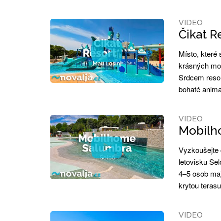
VIDEO
Čikat Re
Místo, které 
krásných mob
Srdcem resor
bohaté anima
VIDEO
Mobilho
Vyzkoušejte 
letovisku Se
4–5 osob maj
krytou teras
VIDEO