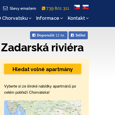
739 801 311
Slevy emailem
 Chorvatsku
Informace
Kontakt
Doporučit
12 tis.
Sdílet
 Zadarská riviéra
Hledat volné apartmány
Vyberte si ze široké nabídky apartmánů po
celém pobřeží Chorvatska!