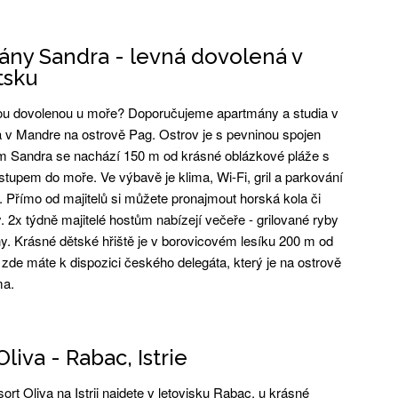
ny Sandra - levná dovolená v
tsku
ou dovolenou u moře? Doporučujeme apartmány a studia v
v Mandre na ostrově Pag. Ostrov je s pevninou spojen
 Sandra se nachází 150 m od krásné oblázkové pláže s
tupem do moře. Ve výbavě je klima, Wi-Fi, gril a parkování
 Přímo od majitelů si můžete pronajmout horská kola či
 2x týdně majitelé hostům nabízejí večeře - grilované ryby
ny. Krásné dětské hřiště je v borovicovém lesíku 200 m od
zde máte k dispozici českého delegáta, který je na ostrově
ma.
liva - Rabac, Istrie
rt Oliva na Istrii najdete v letovisku Rabac, u krásné