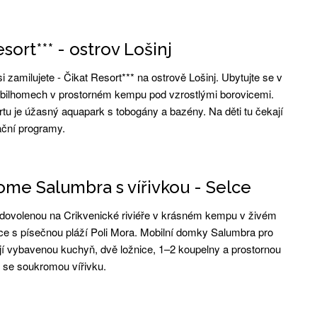
sort*** - ostrov Lošinj
si zamilujete - Čikat Resort*** na ostrově Lošinj. Ubytujte se v
ilhomech v prostorném kempu pod vzrostlými borovicemi.
tu je úžasný aquapark s tobogány a bazény. Na děti tu čekají
ční programy.
me Salumbra s vířivkou - Selce
dovolenou na Crikvenické riviéře v krásném kempu v živém
lce s písečnou pláží Poli Mora. Mobilní domky Salumbra pro
í vybavenou kuchyň, dvě ložnice, 1–2 koupelny a prostornou
u se soukromou vířivku.