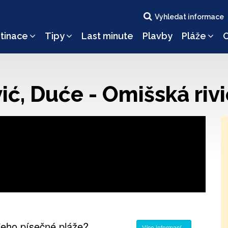
Vyhledat informace
tinace
Tipy
Last minute
Plavby
Pláže
O
ć, Duće - Omišská rivi
 jeho písečné pláže?
Více informací...