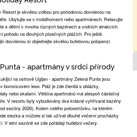
y Resort je skvělou volbou pro pohodovou dovolenou na
iéře. Ubytujte se v mobilhomech nebo apartmánech. Relaxujte
te s dětmi v mnoha různých bazénech a vodních atrakcích.
tmi pohodu na dlouhých písečných plážích. Pro ještě
ší dovolenou si objednejte skvělou bufetovou polopenzi.
Punta - apartmány v srdci přírody
ukljici na ostrově Ugljan - apartmány Zelená Punta jsou
v borovicovém lese. Pláž je zde členitá s oblázky,
laty nebo skalami. Většina apartmánů má alespoň částečný
ře. V resortu byly vybudovány dva krásné vyhřívané bazény
i od sezóny 2026). Kolem celého poloostrůvku, na kterém
vede stezka a můžete si tak užívat dlouhé večerní procházky
í. V letní sezóně se zde pořádají hudební večery.