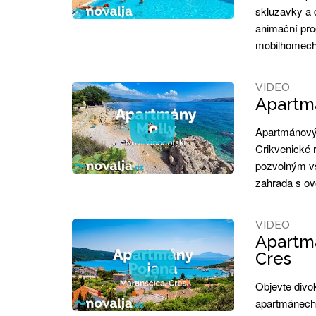
skluzavky a d
animační pro
mobilhomech
VIDEO
Apartmá
Apartmánový 
Crikvenické r
pozvolným v
zahrada s ov
VIDEO
Apartmá
Cres
Objevte divo
apartmánech 