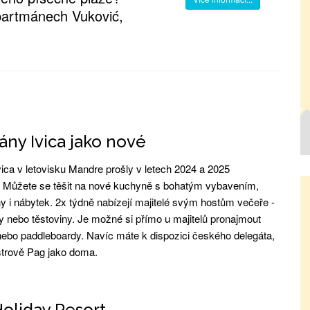
partmánech Vuković,
ny Ivica jako nové
ica v letovisku Mandre prošly v letech 2024 a 2025
. Můžete se těšit na nové kuchyně s bohatým vybavením,
y i nábytek. 2x týdně nabízejí majitelé svým hostům večeře -
y nebo těstoviny. Je možné si přímo u majitelů pronajmout
nebo paddleboardy. Navíc máte k dispozici českého delegáta,
ostrově Pag jako doma.
oliday Resort