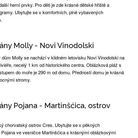
alší herní prvky. Pro děti je zde krásné dětské hřiště a
gramy. Ubytujte se v komfortních, plně vybavených
.
ny Molly - Novi Vinodolski
dům Molly se nachází v klidném letovisku Novi Vinodolski na
iviéře, necelý 1 km od historického centra. Oblázková pláž s
stupem do moře je 290 m od domu. Předností domu je krásná
ocnými stromy.
ny Pojana - Martinšćica, ostrov
ký chorvatský ostrov Cres. Ubytujte se v pěkných
Pojana ve vesničce Martinšćica s krásnými oblázkovými