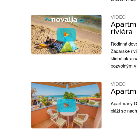
VIDEO
Apartmá
riviéra
Rodinná dovo
Zadarské riv
klidné okrajo
pozvolným vs
VIDEO
Apartmá
Apartmány De
pláži se nach