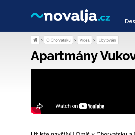
Des
O Chorvatsku
Videa
Ubytování
Apartmány Vukovi
Už jste navštívili Omiš v Chorvatsku a