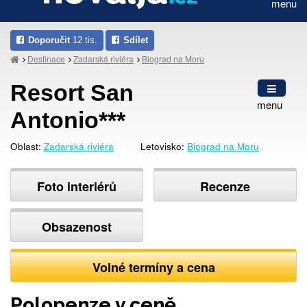
menu
Doporučit
12 tis.
Sdílet
Destinace
Zadarská riviéra
Biograd na Moru
Resort San
menu
Antonio***
Oblast:
Zadarská riviéra
Letovisko:
Biograd na Moru
Foto interiérů
Recenze
Obsazenost
Volné termíny a cena
Polopenze v ceně