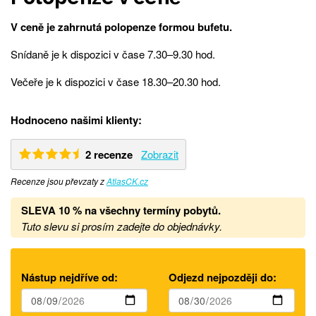
V ceně je zahrnutá polopenze formou bufetu.
Snídaně je k dispozici v čase 7.30–9.30 hod.
Večeře je k dispozici v čase 18.30–20.30 hod.
Hodnoceno našimi klienty:
2 recenze
Zobrazit
Recenze jsou převzaty z
AtlasCK.cz
SLEVA 10 % na všechny termíny pobytů
.
Tuto slevu si prosím zadejte do objednávky.
Nástup nejdříve od:
Odjezd nejpozději do: