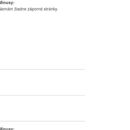
Mínusy:
Nemám žiadne záporné stránky.
Mínusy: