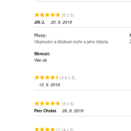
(5 z 5)
Jiří J.
20. 9. 2019
Plusy:
Ubytování a blízkost moře a jeho čistota
Shrnutí:
Vše ok
(4.8 z 5)
12. 9. 2019
(5 z 5)
Petr Chrást
26. 8. 2019
(4 z 5)