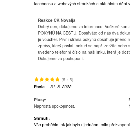
facebooku a webových stránkách o aktuálním dění v 
Reakce CK Novalja
Dobrý den, děkujeme za informace. Veškeré kontak
POKYNŮ NA CESTU. Dostáváte od nás dva dokume
je voucher. První strana pokynů obsahuje jméno majit
zprávy, který poslat, pokud se např. zdržíte nebo s
uvedeno telefonní číslo na naši linku, která je do
Děkujeme za pochopení.
(5 z 5)
Pavla
31. 8. 2022
Plusy:
Naprostá spokojenost.
Shrnutí:
Vše proběhlo tak jak bylo ujednáno, mile překvapen