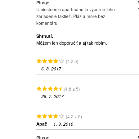
Plusy:
Umiestnenie apartmánu je výborné jeho
zariadenie taktiež. Pláž a more bez
komentáru.
Shrnutí:
Môžem len doporučiť a aj tak robím.
(4 z 5)
6. 8. 2017
(4.8 z 5)
26. 7. 2017
(4.2 z 5)
Apač
1. 9. 2016
Plusy: