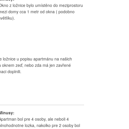
Okno z ložnice bylo umístěno do meziprostoru
mezi domy cca 1 metr od okna ( podobno
světlíku).
e ložnice u popisu apartmánu na našich
za oknem zeď, nebo zda má jen zavřené
ci doplnili.
Mínusy:
Apartman bol pre 4 osoby, ale neboli 4
plnohodnotne lozka, nakolko pre 2 osoby bol