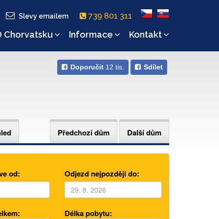
739 801 311
Slevy emailem
 Chorvatsku
Informace
Kontakt
Doporučit
12 tis.
Sdílet
hled
Předchozí dům
Další dům
ve od:
Odjezd nejpozději do:
elkem:
Délka pobytu: