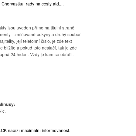
Chorvastku, rady na cesty atd....
ty jsou uveden přímo na titulní straně
nty - zmiňované pokyny a druhý soubor
elky, její telefonní číslo, je zde text
e blížíte a pokud toto nestačí, tak je zde
stupná 24 h/den. Vždy je kam se obrátit.
Mínusy:
Nic.
i.CK nabízí maximální informovanost.