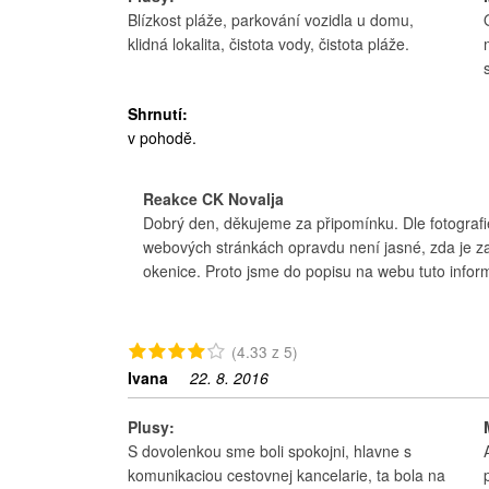
Blízkost pláže, parkování vozidla u domu,
klidná lokalita, čistota vody, čistota pláže.
Shrnutí:
v pohodě.
Reakce CK Novalja
Dobrý den, děkujeme za připomínku. Dle fotografi
webových stránkách opravdu není jasné, zda je 
okenice. Proto jsme do popisu na webu tuto informa
(4.33 z 5)
Ivana
22. 8. 2016
Plusy:
S dovolenkou sme boli spokojni, hlavne s
komunikaciou cestovnej kancelarie, ta bola na