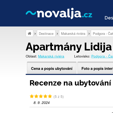
Des
Destinace
Makarská riviéra
Podgora - Čak
Apartmány Lidija
Oblast:
Makarská riviéra
Letovisko:
Podgora - Ča
Cena a popis ubytování
Foto a popis inter
Recenze na ubytování
(5 z 5)
8. 9. 2024