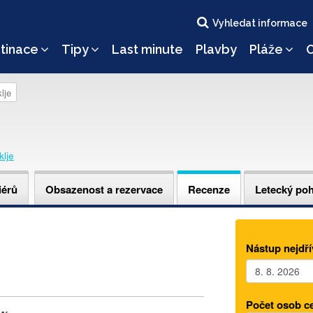
Vyhledat informace
tinace
Tipy
Last minute
Plavby
Pláže
O
lje
klje
iérů
Obsazenost a rezervace
Recenze
Letecký po
Nástup nejdří
Počet osob c