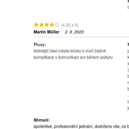
(4.25 z 5)
Martin Müller
2. 8. 2023
Plusy:
klidnější část města blízko k moři žádné
komplikace v komunikaci ani během pobytu
Shrnutí:
spolehlivé, profesionální jednání, dodrženo vše, c