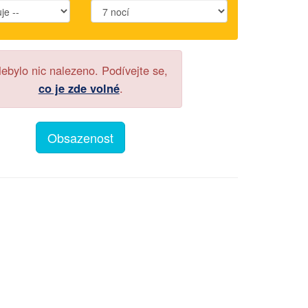
ebylo nic nalezeno. Podívejte se,
co je zde volné
.
Obsazenost