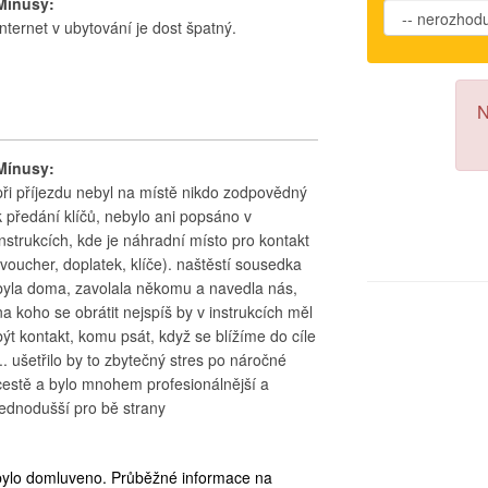
Mínusy:
Internet v ubytování je dost špatný.
N
Mínusy:
při příjezdu nebyl na místě nikdo zodpovědný
k předání klíčů, nebylo ani popsáno v
instrukcích, kde je náhradní místo pro kontakt
(voucher, doplatek, klíče). naštěstí sousedka
byla doma, zavolala někomu a navedla nás,
na koho se obrátit nejspíš by v instrukcích měl
být kontakt, komu psát, když se blížíme do cíle
... ušetřilo by to zbytečný stres po náročné
cestě a bylo mnohem profesionálnější a
jednodušší pro bě strany
o bylo domluveno. Průběžné informace na