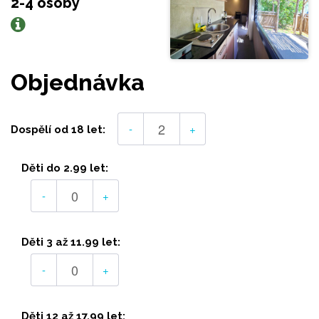
2-4 osoby
Objednávka
-
+
Dospělí od 18 let:
Děti do 2.99 let:
-
+
Děti 3 až 11.99 let:
-
+
Děti 12 až 17.99 let: