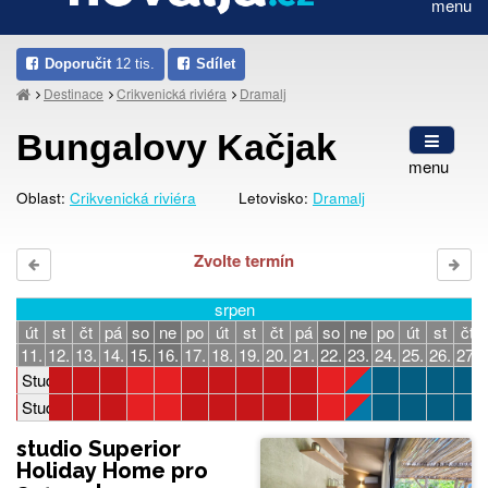
menu
Doporučit
12 tis.
Sdílet
Destinace
Crikvenická riviéra
Dramalj
Bungalovy Kačjak
menu
Oblast:
Crikvenická riviéra
Letovisko:
Dramalj
Zvolte termín
srpen
po
út
st
čt
pá
so
ne
po
út
st
čt
pá
so
ne
po
út
st
čt
10.
11.
12.
13.
14.
15.
16.
17.
18.
19.
20.
21.
22.
23.
24.
25.
26.
27.
Studio Holiday Home STANDARD2-4 osoby
Studio Holiday Home SUPERIOR 2-4 osoby
studio Superior
Holiday Home pro