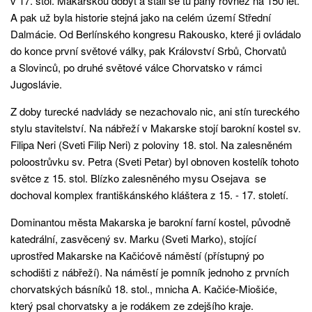
v 17. stol. Makarskou dobýt a stali se tu pány rovněž na 150 let.
A pak už byla historie stejná jako na celém území Střední
Dalmácie. Od Berlínského kongresu Rakousko, které ji ovládalo
do konce první světové války, pak Království Srbů, Chorvatů
a Slovinců, po druhé světové válce Chorvatsko v rámci
Jugoslávie.
Z doby turecké nadvlády se nezachovalo nic, ani stín tureckého
stylu stavitelství. Na nábřeží v Makarske stojí barokní kostel sv.
Filipa Neri (Sveti Filip Neri) z poloviny 18. stol. Na zalesněném
poloostrůvku sv. Petra (Sveti Petar) byl obnoven kostelík tohoto
světce z 15. stol. Blízko zalesněného mysu Osejava se
dochoval komplex františkánského kláštera z 15. - 17. století.
Dominantou města Makarska je barokní farní kostel, původně
katedrální, zasvěcený sv. Marku (Sveti Marko), stojící
uprostřed Makarske na Kačićově náměstí (přístupný po
schodišti z nábřeží). Na náměstí je pomník jednoho z prvních
chorvatských básníků 18. stol., mnicha A. Kačiće-Miošiće,
který psal chorvatsky a je rodákem ze zdejšího kraje.