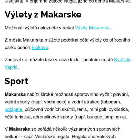
Osejava), v příjemné zátoce Nugal, jižně od centra Makarske.
Výlety z Makarske
Možnosti výletů naleznete v sekci
Výlety Makarska
.
Z města Makarska můžete podnikat pěší výlety do přírodního
parku pohoří
Biokovo
.
Zastavit se můžete také v oáze klidu - poutním místě
Svetiště
Veprić
.
Sport
Makarska
nabízí široké možnosti sportovního vyžití: plavání,
vodní sporty (např. vodní polo) a vodní atrakce (tobogán),
potápění
, půjčovná vodních skútrů, tenis, mini golf, cyklistika,
pěší turistika, adrenalinové sporty (např. bungee jumping) aj.
V
Makarske
se pořádá několik významných sportovních
setkání - např. Veslařská regata, Regata chorvatských