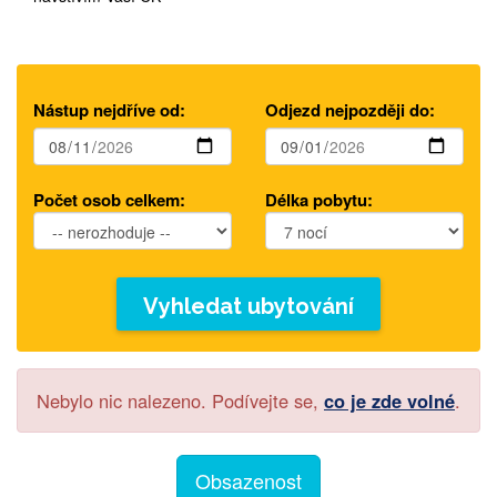
Nástup nejdříve od:
Odjezd nejpozději do:
Počet osob celkem:
Délka pobytu:
Vyhledat ubytování
Nebylo nic nalezeno. Podívejte se,
co je zde volné
.
Obsazenost