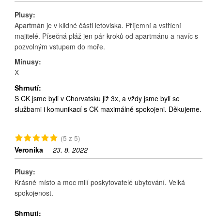
Plusy:
Apartmán je v klidné části letoviska. Příjemní a vstřícní
majitelé. Písečná pláž jen pár kroků od apartmánu a navíc s
pozvolným vstupem do moře.
Mínusy:
X
Shrnutí:
S CK jsme byli v Chorvatsku již 3x, a vždy jsme byli se
službami i komunikací s CK maximálně spokojeni. Děkujeme.
(5 z 5)
Veronika
23. 8. 2022
Plusy:
Krásné místo a moc milí poskytovatelé ubytování. Velká
spokojenost.
Shrnutí: