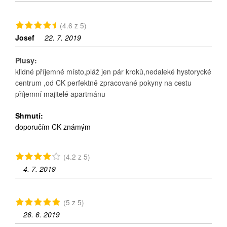
(4.6 z 5)
Josef
22. 7. 2019
Plusy:
klidné příjemné místo,pláž jen pár kroků,nedaleké hystorycké
centrum ,od CK perfektně zpracované pokyny na cestu
příjemní majitelé apartmánu
Shrnutí:
doporučím CK známým
(4.2 z 5)
4. 7. 2019
(5 z 5)
26. 6. 2019