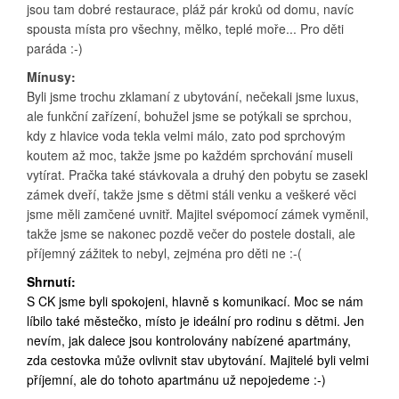
jsou tam dobré restaurace, pláž pár kroků od domu, navíc
spousta místa pro všechny, mělko, teplé moře... Pro děti
paráda :-)
Mínusy:
Byli jsme trochu zklamaní z ubytování, nečekali jsme luxus,
ale funkční zařízení, bohužel jsme se potýkali se sprchou,
kdy z hlavice voda tekla velmi málo, zato pod sprchovým
koutem až moc, takže jsme po každém sprchování museli
vytírat. Pračka také stávkovala a druhý den pobytu se zasekl
zámek dveří, takže jsme s dětmi stáli venku a veškeré věci
jsme měli zamčené uvnitř. Majitel svépomocí zámek vyměnil,
takže jsme se nakonec pozdě večer do postele dostali, ale
příjemný zážitek to nebyl, zejména pro děti ne :-(
Shrnutí:
S CK jsme byli spokojeni, hlavně s komunikací. Moc se nám
líbilo také městečko, místo je ideální pro rodinu s dětmi. Jen
nevím, jak dalece jsou kontrolovány nabízené apartmány,
zda cestovka může ovlivnit stav ubytování. Majitelé byli velmi
příjemní, ale do tohoto apartmánu už nepojedeme :-)