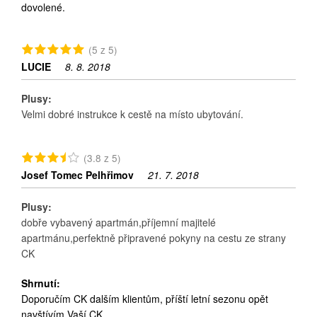
dovolené.
(5 z 5)
LUCIE
8. 8. 2018
Plusy:
Velmi dobré instrukce k cestě na místo ubytování.
(3.8 z 5)
Josef Tomec Pelhřimov
21. 7. 2018
Plusy:
dobře vybavený apartmán,příjemní majitelé
apartmánu,perfektně připravené pokyny na cestu ze strany
CK
Shrnutí:
Doporučím CK dalším klientům, příští letní sezonu opět
navštívím Vaší CK