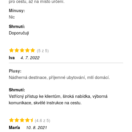
pro cestu, až na místo určení.
Mínusy:
Nic
Shrnutí:
Doporučuji
(5 z 5)
Iva
4. 7. 2022
Plusy:
Nádherná destinace, příjemné ubytování, milí domácí.
Shrnutí:
Vstřícný přístup ke klientům, široká nabídka, výborná
komunikace, skvělé instrukce na cestu.
(4.6 z 5)
Marťa
10. 8. 2021