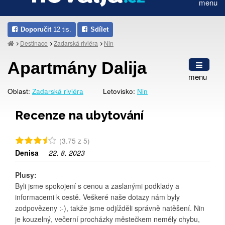
menu
Doporučit
12 tis.
Sdílet
Destinace
Zadarská riviéra
Nin
Apartmány Dalija
menu
Oblast:
Zadarská riviéra
Letovisko:
Nin
Recenze na ubytování
(3.75 z 5)
Denisa
22. 8. 2023
Plusy:
Byli jsme spokojení s cenou a zaslanými podklady a
informacemi k cestě. Veškeré naše dotazy nám byly
zodpovězeny :-), takže jsme odjížděli správně natěšení. Nin
je kouzelný, večerní procházky městečkem neměly chybu,