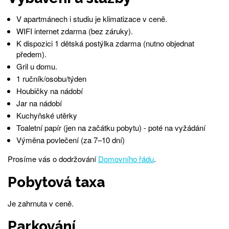
V apartmánech i studiu je klimatizace v ceně.
WIFI internet zdarma (bez záruky).
K dispozici 1 dětská postýlka zdarma (nutno objednat
předem).
Gril u domu.
1 ručník/osobu/týden
Houbičky na nádobí
Jar na nádobí
Kuchyňské utěrky
Toaletní papír (jen na začátku pobytu) - poté na vyžádání
Výměna povlečení (za 7–10 dní)
Prosíme vás o dodržování
Domovního řádu
.
Pobytová taxa
Je zahrnuta v ceně.
Parkování