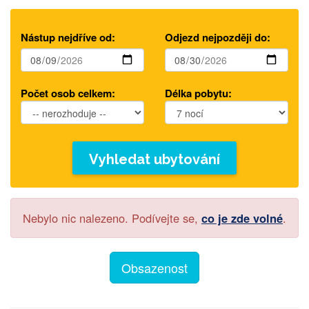
Nástup nejdříve od:
Odjezd nejpozději do:
Počet osob celkem:
Délka pobytu:
Vyhledat ubytování
Nebylo nic nalezeno. Podívejte se,
co je zde volné
.
Obsazenost