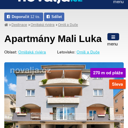
menu
Doporučit
12 tis.
Sdílet
Destinace
Omišská riviéra
Omiš a Duče
Apartmány Mali Luka
menu
Oblast:
Omišská riviéra
Letovisko:
Omiš a Duče
270 m od pláže
Sleva