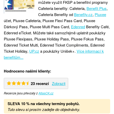
můžete využít FKSP a benefitní programy
Cafeteria benefity: Cafeteria,
Benefit Plus
,
Cafeteria Benefity od
Benefity.cz
,
Pluxee
účet, Pluxee Cafeteria, Pluxee Flexi Pass Card, Pluxee
Dárkový Pass, Pluxee Multi Pass Card,
Edenred
Benefity Café,
Edenred eTicket. Můžete také samozřejmě uplatnit poukázky
Pluxee Flexipass, Pluxee Holiday Pass, Pluxee Fokus Pass,
Edenred Ticket Multi, Edenred Ticket Compliments, Edenred
Ticket Holiday,
UP.cz
a poukázky Unišek+.
Více informací k
benefitům...
Hodnoceno našimi klienty:
23 recenzí
Zobrazit
Recenze jsou převzaty z
AtlasCK.cz
SLEVA 10 % na všechny termíny pobytů
.
Tuto slevu si prosím zadejte do objednávky.