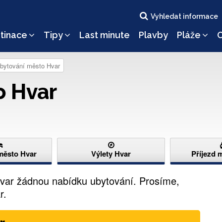
Vyhledat informace
tinace
Tipy
Last minute
Plavby
Pláže
O
bytování město Hvar
 Hvar
město Hvar
Výlety Hvar
Příjezd 
ar žádnou nabídku ubytování. Prosíme,
r.