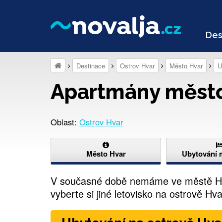
Des
Destinace
Ostrov Hvar
Město Hvar
U
Apartmány město
Oblast:
Ostrov Hvar
Město Hvar
Ubytování 
V současné době nemáme ve městě Hv
vyberte si jiné letovisko na ostrově Hva