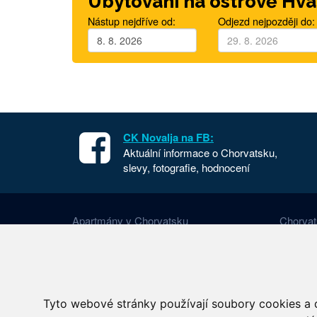
Ubytování na ostrově Hva
Nástup nejdříve od:
Odjezd nejpozději do:
CK Novalja na FB:
Aktuální informace o Chorvatsku,
slevy, fotografie, hodnocení
Apartmány v Chorvatsku
Chorvat
Dovolená Chorvatsko
Cesta d
Ubytování Chorvatsko
Národní
Mobilhome Chorvatsko
Letecké
Tyto webové stránky používají soubory cookies a d