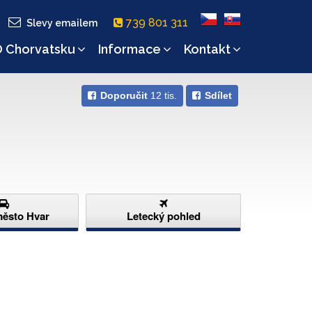
739 801 311
Slevy emailem
 Chorvatsku
Informace
Kontakt
Doporučit
12 tis.
Sdílet
město Hvar
Letecký pohled