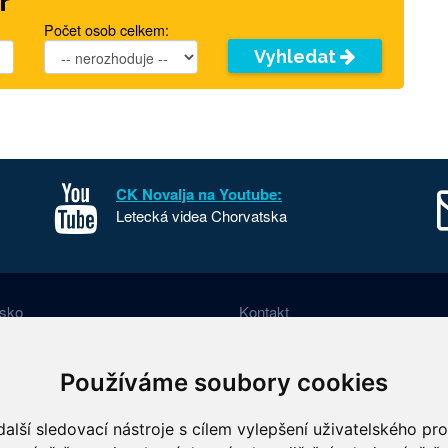
r
Počet osob celkem:
Vyhledat
CK Novalja na Youtube:
Letecká videa Chorvatska
sko
Kontakt
o Chorvatska
O nás
 parky Chorvatska
FKSP
Používáme soubory cookies
 fotografie Chorvatska
Benefity
alší sledovací nástroje s cílem vylepšení uživatelského pr