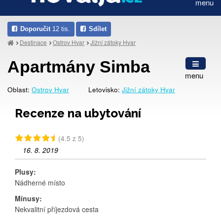
menu
Doporučit
12 tis.
Sdílet
Destinace
Ostrov Hvar
Jižní zátoky Hvar
Apartmány Simba
menu
Oblast:
Ostrov Hvar
Letovisko:
Jižní zátoky Hvar
Recenze na ubytování
(4.5 z 5)
16. 8. 2019
Plusy:
Nádherné místo
Mínusy:
Nekvalitní příjezdová cesta