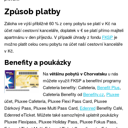
Způsob platby
Záloha ve výši přibližně 60 % z ceny pobytu se platí v Kč na
účet naší cestovní kanceláře, doplatek v € se platí přímo majiteli
apartmánu v den příjezdu. V případě úhrady z fondu
FKSP
je
možno platit celou cenu pobytu na účet naší cestovní kanceláře
v Kč.
Benefity a poukázky
Na
většinu pobytů v Chorvatsku
u nás
můžete využít FKSP a benefitní programy
Cafeteria benefity: Cafeteria,
Benefit Plus
,
Cafeteria Benefity od
Benefity.cz
,
Pluxee
účet, Pluxee Cafeteria, Pluxee Flexi Pass Card, Pluxee
Dárkový Pass, Pluxee Multi Pass Card,
Edenred
Benefity Café,
Edenred eTicket. Můžete také samozřejmě uplatnit poukázky
Pluxee Flexipass, Pluxee Holiday Pass, Pluxee Fokus Pass,