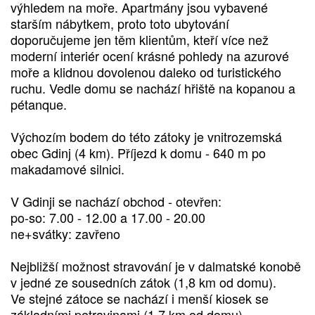
výhledem na moře. Apartmány jsou vybavené
starším nábytkem, proto toto ubytování
doporučujeme jen těm klientům, kteří více než
moderní interiér ocení krásné pohledy na azurové
moře a klidnou dovolenou daleko od turistického
ruchu. Vedle domu se nachází hřiště na kopanou a
pétanque.
Výchozím bodem do této zátoky je vnitrozemská
obec Gdinj (4 km). Příjezd k domu - 640 m po
makadamové silnici.
V Gdinji se nachází obchod - otevřen:
po-so: 7.00 - 12.00 a 17.00 - 20.00
ne+svátky: zavřeno
Nejbližší možnost stravování je v dalmatské konobě
v jedné ze sousedních zátok (1,8 km od domu).
Ve stejné zátoce se nachází i menší kiosek se
základními potravinami (1,7 km od domu).