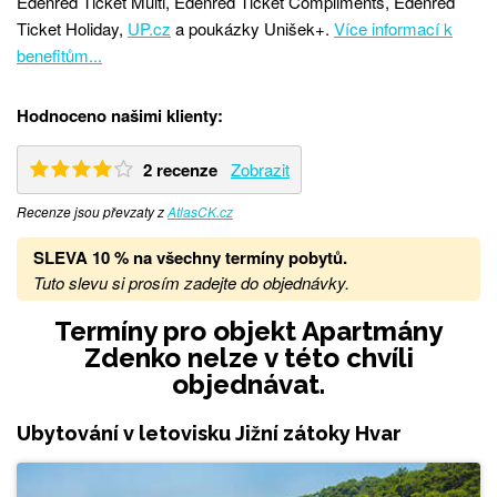
Edenred Ticket Multi, Edenred Ticket Compliments, Edenred
Ticket Holiday,
UP.cz
a poukázky Unišek+.
Více informací k
benefitům...
Hodnoceno našimi klienty:
2 recenze
Zobrazit
Recenze jsou převzaty z
AtlasCK.cz
SLEVA 10 % na všechny termíny pobytů
.
Tuto slevu si prosím zadejte do objednávky.
Termíny pro objekt Apartmány
Zdenko nelze v této chvíli
objednávat.
Ubytování v letovisku Jižní zátoky Hvar