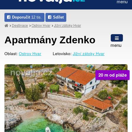
menu
Doporučit
12 tis.
Sdílet
Destinace
Ostrov Hvar
Jižní zátoky Hvar
Apartmány Zdenko
menu
Oblast:
Ostrov Hvar
Letovisko:
Jižní zátoky Hvar
20 m od pláže