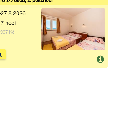
–27.8.2026
 7 nocí
 937 Kč
t