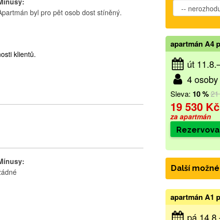
Mínusy:
Apartmán byl pro pět osob dost stíněný.
apartmán A4 p
sti klientů.
út 11.8.
4 osoby 
Sleva:
10 %
21
19 530 Kč
za apartmán
Rezervova
Mínusy:
Další možné
žádné
apartmán A1 p
pá 14.8