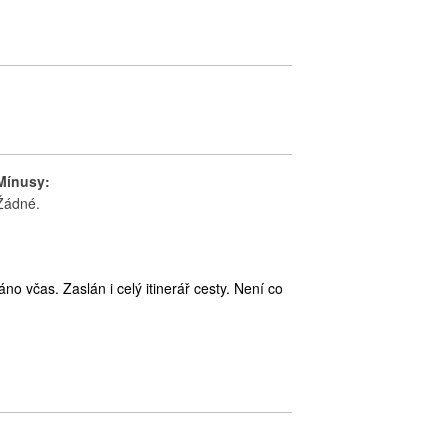
Mínusy:
Žádné.
o včas. Zaslán i celý itinerář cesty. Není co