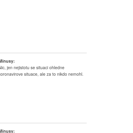
Mínusy:
Nic, jen nejistotu se situaci ohledne
coronavirove situace, ale za to nikdo nemohl.
Mínusy: