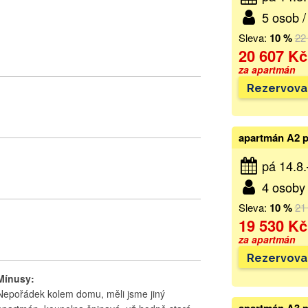
5 osob /
Sleva:
10 %
22
20 607 Kč
za apartmán
Rezervova
apartmán A2 p
pá 14.8
4 osoby 
Sleva:
10 %
21
19 530 Kč
za apartmán
Rezervova
Mínusy:
Nepořádek kolem domu, měli jsme jiný
apartmán A3 p