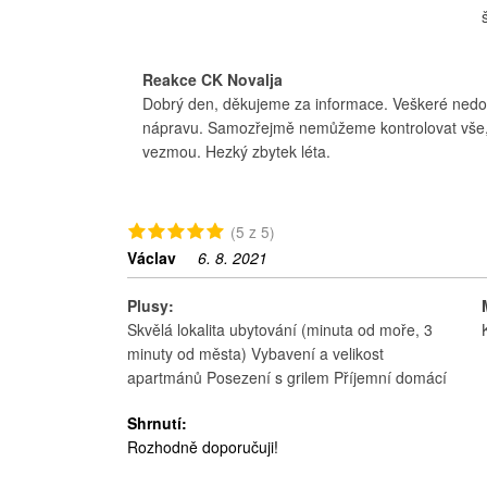
Reakce CK Novalja
Dobrý den, děkujeme za informace. Veškeré nedosta
nápravu. Samozřejmě nemůžeme kontrolovat vše, a
vezmou. Hezký zbytek léta.
(5 z 5)
Václav
6. 8. 2021
Plusy:
Skvělá lokalita ubytování (minuta od moře, 3
minuty od města) Vybavení a velikost
apartmánů Posezení s grilem Příjemní domácí
Shrnutí:
Rozhodně doporučuji!