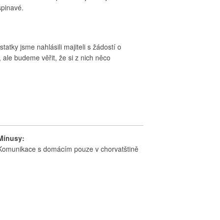
špinavé.
tky jsme nahlásili majiteli s žádostí o
le budeme věřit, že si z nich něco
Mínusy:
Komunikace s domácím pouze v chorvatštině