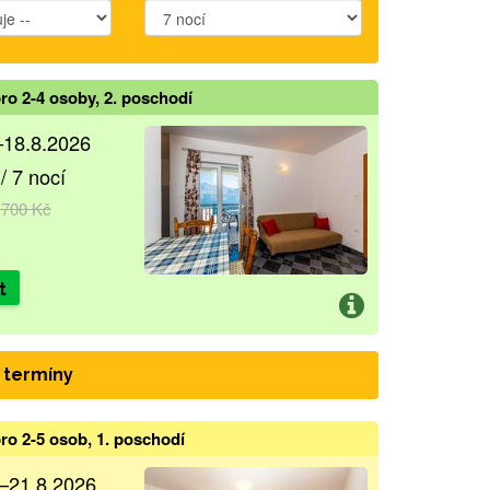
ro 2-4 osoby, 2. poschodí
–18.8.2026
/ 7 nocí
 700 Kč
t
 termíny
ro 2-5 osob, 1. poschodí
.–21.8.2026