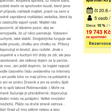
apartmán, koupelna špinavá, už hodně stará,
rozbité dveře ve sprchovém koutě, které jsme
čt 20.8.
při příjezdu nahlásili majiteli, prach na zemi a
hodně zaprášená rozkládací sedačka, která by
5 osob /
si zasloužila aspoň vysát. Majitel nás
Sleva:
10 %
21
upozornil, ať dáváme pozor, aby se
19 743 Kč
nerozpadla, že už něco pamatuje. Vybavení
za apartmán
kuchyně, také slabší. Dvojplotýnka funguje asi
Rezervova
podle proudu, chvilku ano chvilku ne. Příbory
doporučuji si dovézt, jsou rozbité. Jinak v
koupelně a v kuchyni trčí dráty ze zdi, ale jsou
zaizolované, ale celkový dojem za ty peníze,
nic moc. Jen ještě doplním, že trajekt nejezdí
podle časového řádu uvedeného na internetu
a ani podle toho co mají přímo na pokladně a
to ani ve směru Drveník a ani ve směru Split.
Je to spíš taková Robinsonáda :) Moře na
straně Sučuraje je přenádherné, doporučuji,
ideální místo na potápění. Veliké množství
živočichů. Pláže na druhé straně ostrova -
Stari Grad už moc pěkné nejsou a jsou