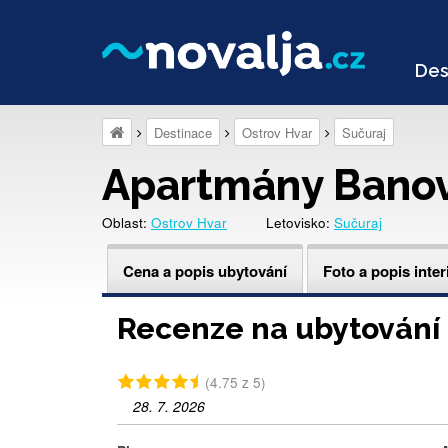
Des
Destinace
Ostrov Hvar
Sučuraj
Apartmány Banov
Oblast:
Ostrov Hvar
Letovisko:
Sučuraj
Cena a popis ubytování
Foto a popis inter
Recenze na ubytování
(4.75 z 5)
28. 7. 2026