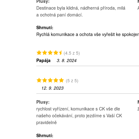
Plusy:
Destinace byla klidná, nádherná příroda, milá
a ochotná paní domácí.
Shrnutí:
Rychlá komunikace a ochota vše vyřešit ke spokojeno
(4.5 z 5)
Papája
3. 8. 2024
(5 z 5)
12. 9. 2023
Plusy:
rychlost vyřízení, komunikace s CK vše dle
našeho očekávání, proto jezdíme s Vaší CK
pravidelně
Shrnutí: