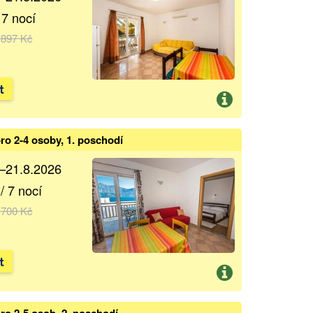
 7 nocí
 897 Kč
t
ro 2-4 osoby, 1. poschodí
.–21.8.2026
/ 7 nocí
 700 Kč
t
ro 2-5 osob, 2. poschodí