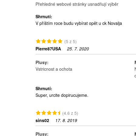
Přehledné webové stránky usnadňují výběr
Shrnutí:
V příštím roce budu vybírat opět u ck Novalja
(5 z 5)
Pierre87USA
25. 7. 2020
Plusy:
Vstricnost a ochota
Shrnutí:
Super, urcite dopirucujeme.
(4.6 z 5)
sins02
17. 8. 2019
Plusy: