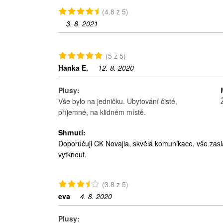
(4.8 z 5)
3. 8. 2021
(5 z 5)
Hanka E.
12. 8. 2020
Plusy:
Vše bylo na jedničku. Ubytování čisté,
příjemné, na klidném místě.
Shrnutí:
Doporučuji CK Novajla, skvělá komunikace, vše zaslán
vytknout.
(3.8 z 5)
eva
4. 8. 2020
Plusy: