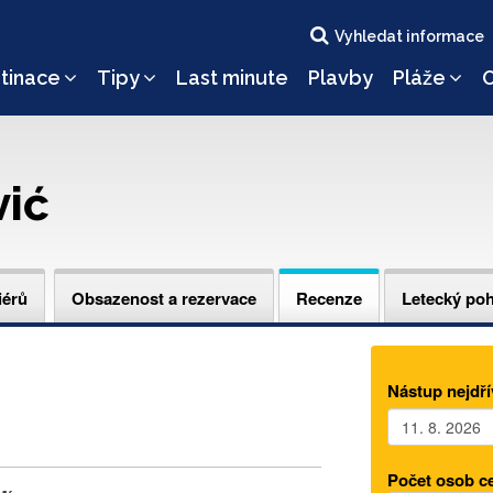
Vyhledat informace
tinace
Tipy
Last minute
Plavby
Pláže
O
ić
iérů
Obsazenost a rezervace
Recenze
Letecký po
Nástup nejdří
Počet osob c