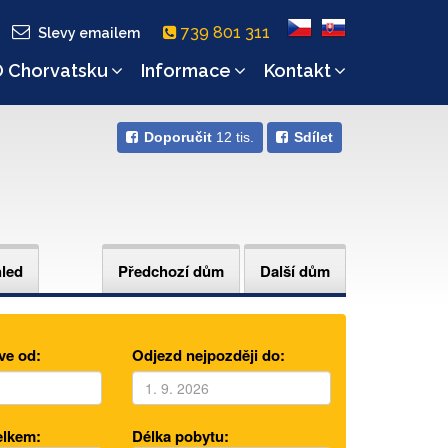
739 801 311
Slevy emailem
 Chorvatsku
Informace
Kontakt
Doporučit
12 tis.
Sdílet
hled
Předchozí dům
Další dům
ve od:
Odjezd nejpozději do:
elkem:
Délka pobytu: