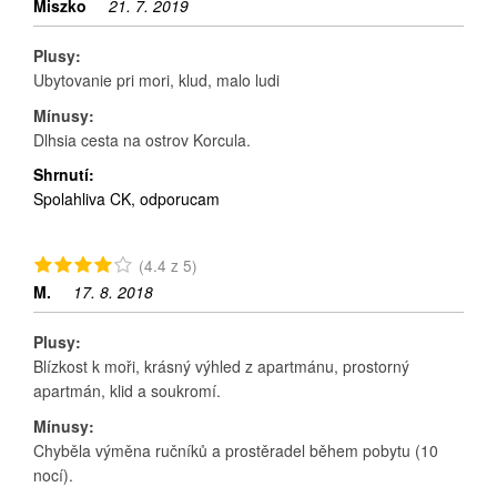
Miszko
21. 7. 2019
Plusy:
Ubytovanie pri mori, klud, malo ludi
Mínusy:
Dlhsia cesta na ostrov Korcula.
Shrnutí:
Spolahliva CK, odporucam
(4.4 z 5)
M.
17. 8. 2018
Plusy:
Blízkost k moři, krásný výhled z apartmánu, prostorný
apartmán, klid a soukromí.
Mínusy:
Chyběla výměna ručníků a prostěradel během pobytu (10
nocí).