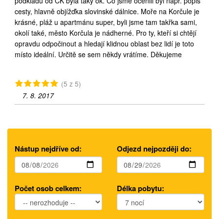
podkladů od CK byla taky ok. Co jsme ocenili byl např. popis
cesty, hlavně objížďka slovinské dálnice. Moře na Korčule je
krásné, pláž u apartmánu super, byli jsme tam takřka sami,
okolí také, město Korčula je nádherné. Pro ty, kteří si chtějí
opravdu odpočinout a hledají klidnou oblast bez lidí je toto
místo ideální. Určitě se sem někdy vrátíme. Děkujeme
(5 z 5)
7. 8. 2017
Nástup nejdříve od:
Odjezd nejpozději do:
Počet osob celkem:
Délka pobytu: