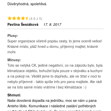
Důvěryhodná, spolehlivá.
(4.6 z 5)
Pavlína Šestáková
17. 8. 2017
Plusy:
Super organizace včetně popisu cesty, to jsme ocenili velice!
Krásné místo, pláž hned u domu, příjemný majitel, krásné
moře
Mínusy:
Toto se netýká CK, jediné negativní, co na zájezdu bylo, byla
klimatizace objektu, bohužel byla pouze v obýváku a kuchyni
a na pokoji ne. Věděli jsme to dopředu, ale ve 30st v noci to
nebylo příjemné - takto spíše info pro pana majitele. Ale rádi
se na toto samé místo vrátíme i bez klimatizace :-)
Shrnutí:
Naše dovolená dopadla na jedničku, moc se nám u pana
Anteho líbilo. Komunikace i následné zaslání potřebných