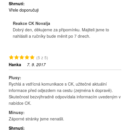
Shrnutí:
Vřele doporučuji
Reakce CK Novalja
Dobrý den, děkujeme za připomínku. Majiteli jsme to
nahlásili a ručníky bude měnit po 7 dnech.
(5 z 5)
Hanka
7. 9. 2017
Plusy:
Rychlá a vstřícná komunikace s CK, užitečné aktuální
informace před odjezdem na cestu (zejména k dopravě).
Skutečnost bezvýhradně odpovídala informacím uvedeným v
nabídce CK.
Mínusy:
Záporné stránky jsme nenašli.
Shrnutí: