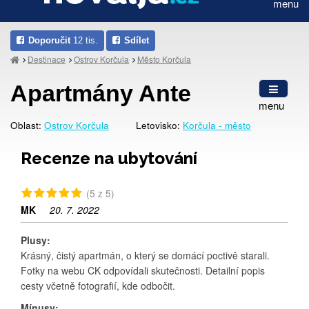
menu
Doporučit
12 tis.
Sdílet
Destinace
Ostrov Korčula
Město Korčula
Apartmány Ante
menu
Oblast:
Ostrov Korčula
Letovisko:
Korčula - město
Recenze na ubytování
(5 z 5)
MK
20. 7. 2022
Plusy:
Krásný, čistý apartmán, o který se domácí poctivě starali.
Fotky na webu CK odpovídali skutečnosti. Detailní popis
cesty včetně fotografií, kde odbočit.
Mínusy: