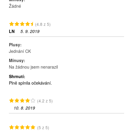
Žádné
(4.8 z 5)
LN
5. 9. 2019
Plusy:
Jednání CK
Mínusy:
Na žádnou jsem nenarazil
Shrnutí:
Plně splnila očekávání.
(4.2 z 5)
10. 8. 2019
(5 z 5)