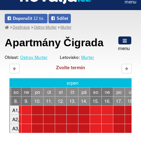
menu
Doporučit
12 tis.
Sdílet
Destinace
Ostrov Murter
Murter
Apartmány Čigrada
menu
Oblast:
Ostrov Murter
Letovisko:
Murter
Zvolte termín
srpen
pá
so
ne
po
út
st
čt
pá
so
ne
po
út
7.
8.
9.
10.
11.
12.
13.
14.
15.
16.
17.
18.
A1, 4-6 osob, 2 ložnice
A2, 4-6 osob, 2 ložnice
A3, 2-4 osoby, 1 ložnice