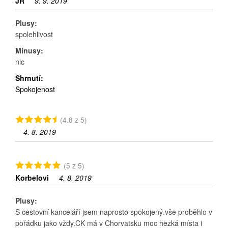
JR
9. 9. 2019
Plusy:
spolehlivost
Mínusy:
nic
Shrnutí:
Spokojenost
(4.8 z 5)
4. 8. 2019
(5 z 5)
Korbelovi
4. 8. 2019
Plusy:
S cestovní kanceláří jsem naprosto spokojený.vše proběhlo v
pořádku jako vždy.CK má v Chorvatsku moc hezká místa i