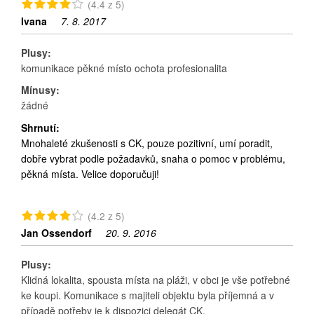
(4.4 z 5)
Ivana
7. 8. 2017
Plusy:
komunikace pěkné místo ochota profesionalita
Mínusy:
žádné
Shrnutí:
Mnohaleté zkušenosti s CK, pouze pozitivní, umí poradit,
dobře vybrat podle požadavků, snaha o pomoc v problému,
pěkná místa. Velice doporučuji!
(4.2 z 5)
Jan Ossendorf
20. 9. 2016
Plusy:
Klidná lokalita, spousta místa na pláži, v obci je vše potřebné
ke koupi. Komunikace s majiteli objektu byla příjemná a v
případě potřeby je k dispozici delegát CK.