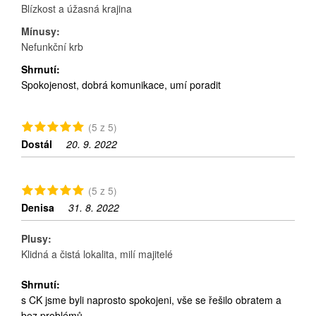
Blízkost a úžasná krajina
Mínusy:
Nefunkční krb
Shrnutí:
Spokojenost, dobrá komunikace, umí poradit
(5 z 5)
Dostál
20. 9. 2022
(5 z 5)
Denisa
31. 8. 2022
Plusy:
Klidná a čistá lokalita, milí majitelé
Shrnutí:
s CK jsme byli naprosto spokojeni, vše se řešilo obratem a
bez problémů.