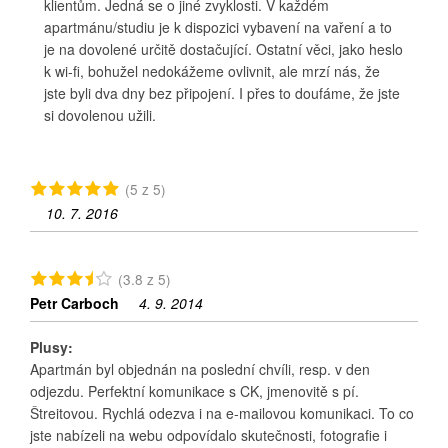
klientům. Jedná se o jiné zvyklosti. V každém
apartmánu/studiu je k dispozici vybavení na vaření a to
je na dovolené určitě dostačující. Ostatní věci, jako heslo
k wi-fi, bohužel nedokážeme ovlivnit, ale mrzí nás, že
jste byli dva dny bez připojení. I přes to doufáme, že jste
si dovolenou užili.
(5 z 5)
10. 7. 2016
(3.8 z 5)
Petr Carboch
4. 9. 2014
Plusy:
Apartmán byl objednán na poslední chvíli, resp. v den
odjezdu. Perfektní komunikace s CK, jmenovitě s pí.
Štreitovou. Rychlá odezva i na e-mailovou komunikaci. To co
jste nabízeli na webu odpovídalo skutečnosti, fotografie i