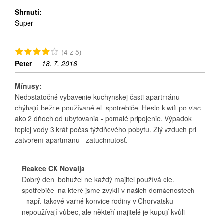
Shrnutí:
Super
(4 z 5)
Peter
18. 7. 2016
Mínusy:
Nedostatočné vybavenie kuchynskej časti apartmánu -
chýbajú bežne používané el. spotrebiče. Heslo k wifi po viac
ako 2 dňoch od ubytovania - pomalé pripojenie. Výpadok
teplej vody 3 krát počas týždňového pobytu. Zlý vzduch pri
zatvorení apartmánu - zatuchnutosť.
Reakce CK Novalja
Dobrý den, bohužel ne každý majitel používá ele.
spotřebiče, na které jsme zvyklí v našich domácnostech
- např. takové varné konvice rodiny v Chorvatsku
nepoužívají vůbec, ale někteří majitelé je kupují kvůli