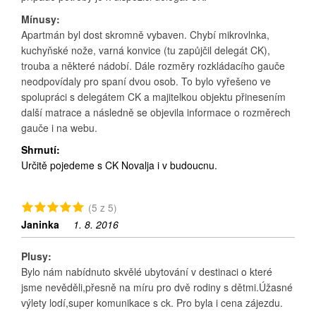
Mínusy:
Apartmán byl dost skromně vybaven. Chybí mikrovlnka,
kuchyňské nože, varná konvice (tu zapůjčil delegát CK),
trouba a některé nádobí. Dále rozměry rozkládacího gauče
neodpovídaly pro spaní dvou osob. To bylo vyřešeno ve
spolupráci s delegátem CK a majitelkou objektu přinesením
další matrace a následně se objevila informace o rozměrech
gauče i na webu.
Shrnutí:
Určitě pojedeme s CK Novalja i v budoucnu.
(5 z 5)
Janinka
1. 8. 2016
Plusy:
Bylo nám nabídnuto skvělé ubytování v destinaci o které
jsme nevěděli,přesně na míru pro dvě rodiny s dětmi.Úžasné
výlety lodí,super komunikace s ck. Pro byla i cena zájezdu.