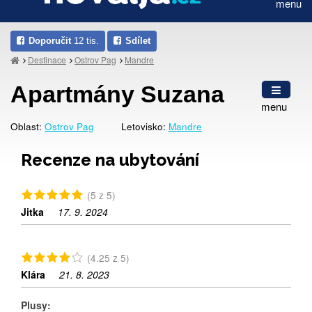
menu
Doporučit
12 tis.
Sdílet
Destinace
Ostrov Pag
Mandre
Apartmány Suzana
menu
Oblast:
Ostrov Pag
Letovisko:
Mandre
Recenze na ubytování
(5 z 5)
Jitka
17. 9. 2024
(4.25 z 5)
Klára
21. 8. 2023
Plusy: