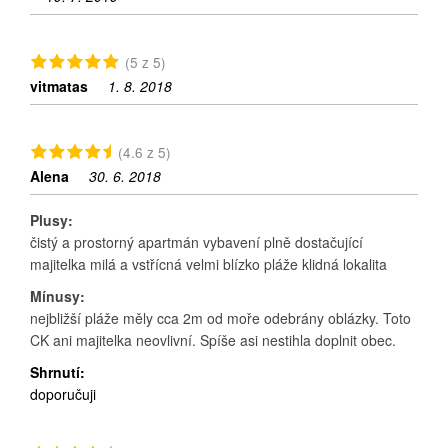
(5 z 5)
vitmatas
1. 8. 2018
(4.6 z 5)
Alena
30. 6. 2018
Plusy:
čistý a prostorný apartmán vybavení plně dostačující
majitelka milá a vstřícná velmi blízko pláže klidná lokalita
Mínusy:
nejbližší pláže měly cca 2m od moře odebrány oblázky. Toto
CK ani majitelka neovlivní. Spíše asi nestihla doplnit obec.
Shrnutí:
doporučuji