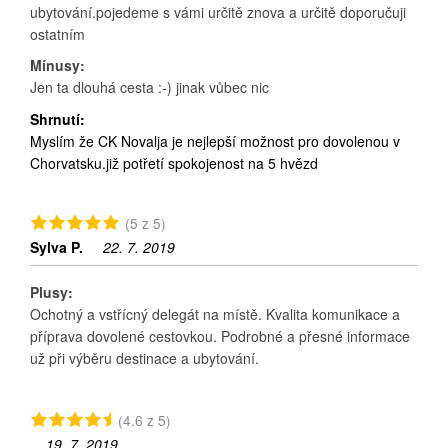
ubytování.pojedeme s vámi určitě znova a určitě doporučuji
ostatním
Mínusy:
Jen ta dlouhá cesta :-) jinak vůbec nic
Shrnutí:
Myslím že CK Novalja je nejlepší možnost pro dovolenou v
Chorvatsku.již potřetí spokojenost na 5 hvězd
(5 z 5)
Sylva P.
22. 7. 2019
Plusy:
Ochotný a vstřícný delegát na místě. Kvalita komunikace a
příprava dovolené cestovkou. Podrobné a přesné informace
už při výběru destinace a ubytování.
(4.6 z 5)
19. 7. 2019