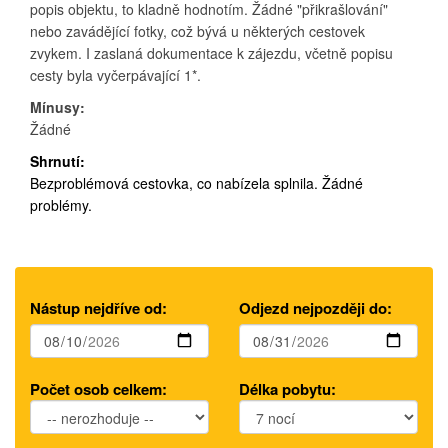
popis objektu, to kladně hodnotím. Žádné "přikrašlování"
nebo zavádějící fotky, což bývá u některých cestovek
zvykem. I zaslaná dokumentace k zájezdu, včetně popisu
cesty byla vyčerpávající 1*.
Mínusy:
Žádné
Shrnutí:
Bezproblémová cestovka, co nabízela splnila. Žádné
problémy.
Nástup nejdříve od:
Odjezd nejpozději do:
Počet osob celkem:
Délka pobytu: