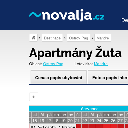
De
Destinace
Ostrov Pag
Mandre
Apartmány Žuta
Oblast:
Ostrov Pag
Letovisko:
Mandre
Cena a popis ubytování
Foto a popis inter
červenec
á
so
ne
po
út
st
čt
pá
so
ne
po
út
st
čt
pá
so
ne
po
ú
0.
11.
12.
13.
14.
15.
16.
17.
18.
19.
20.
21.
22.
23.
24.
25.
26.
27.
2
A1, 2-3 osoby, 1 ložnice