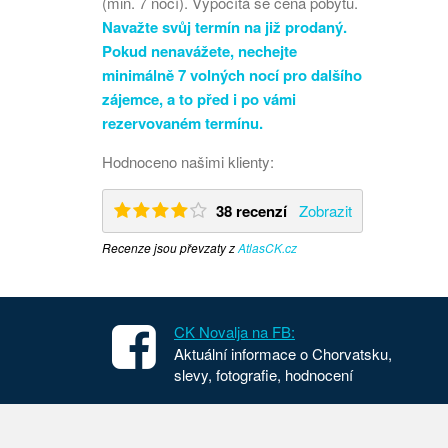
(min. 7 nocí). Vypočítá se cena pobytu.
Navažte svůj termín na již prodaný.
Pokud nenavážete, nechejte
minimálně 7 volných nocí pro dalšího
zájemce, a to před i po vámi
rezervovaném termínu.
Hodnoceno našimi klienty:
38 recenzí
Zobrazit
Recenze jsou převzaty z
AtlasCK.cz
CK Novalja na FB:
Aktuální informace o Chorvatsku,
slevy, fotografie, hodnocení