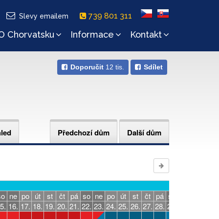
739 801 311
Slevy emailem
O Chorvatsku
Informace
Kontakt
Doporučit
12 tis.
Sdílet
hled
Předchozí dům
Další dům
září
so
ne
po
út
st
čt
pá
so
ne
po
út
st
čt
pá
so
ne
po
út
5.
16.
17.
18.
19.
20.
21.
22.
23.
24.
25.
26.
27.
28.
29.
30.
31.
1.