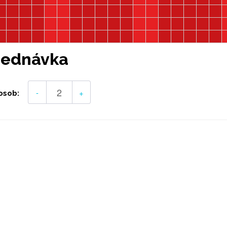
jednávka
-
+
osob: