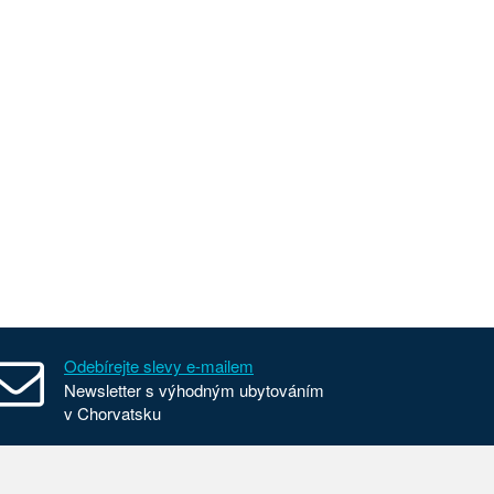
Odebírejte slevy e-mailem
Newsletter s výhodným ubytováním
v Chorvatsku