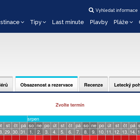
Vyhledat informace
stinace
Tipy
Last minute
Plavby
Pláže
iérů
Obsazenost a rezervace
Recenze
Letecký po
Zvolte termín
srpen
t
st
čt
pá
so
ne
po
út
st
čt
pá
so
ne
po
út
st
čt
pá
8.
29.
30.
31.
1.
2.
3.
4.
5.
6.
7.
8.
9.
10.
11.
12.
13.
14.
1