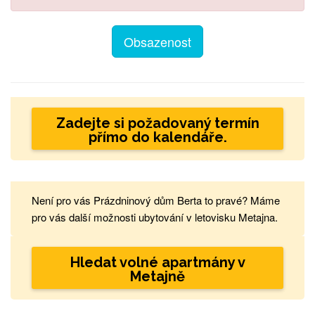
Obsazenost
Zadejte si požadovaný termín
přímo do kalendáře.
Není pro vás Prázdninový dům Berta to pravé? Máme
pro vás další možnosti ubytování v letovisku Metajna.
Hledat volné apartmány v
Metajně