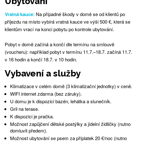
Ubytování
Vratná kauce:
Na případné škody v domě se od klientů po
příjezdu na místo vybírá vratná kauce ve výši 500 €, která se
klientům vrací na konci pobytu po kontrole ubytování.
Pobyt v domě začíná a končí dle termínu na smlouvě
(voucheru): například pobyt v termínu 11.7.–18.7. začíná 11.7.
v 16 hodin a končí 18.7. v 10 hodin.
Vybavení a služby
Klimatizace v celém domě (3 klimatizační jednotky) v ceně.
WIFI internet zdarma (bez záruky).
U domu je k dispozici bazén, lehátka a slunečník.
Gril na terase.
K dispozici je pračka.
Možnost zapůjčení dětské postýlky a jídelní židličky (nutno
domluvit předem).
Možnost ubytování se psem za příplatek 20 €/noc (nutno