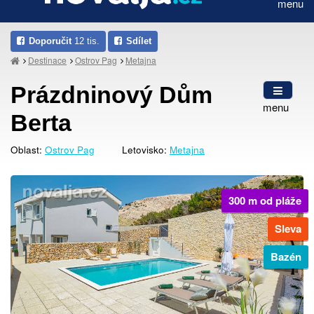
menu
Doporučit
12 tis.
Sdílet
Destinace
Ostrov Pag
Metajna
Prázdninový Dům
menu
Berta
Oblast:
Ostrov Pag
Letovisko:
Metajna
300 m od pláže
Sleva
Bazén