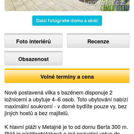
Další fotografie domu a okolí
Foto interiérů
Recenze
Obsazenost
Volné termíny a cena
Nově postavená vilka s bazénem disponuje 2
ložnicemi a ubytuje 4–6 osob. Toto ubytování nabízí
maximální soukromí - v domě bydlíte pouze vy, bez
jiných hostů a bez majitelů.
K hlavní pláži v Metajně je to od domu Berta 300 m.
Pláž je písčitooblázková a má pozvolný vstup do