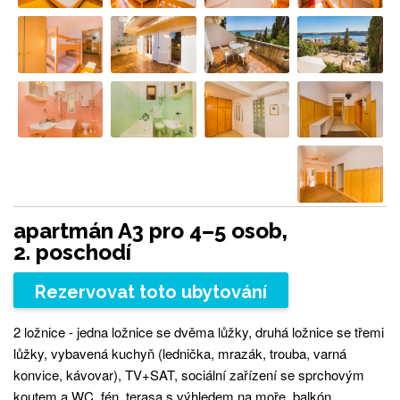
apartmán A3 pro 4–5 osob,
2. poschodí
Rezervovat toto ubytování
2 ložnice - jedna ložnice se dvěma lůžky, druhá ložnice se třemi
lůžky, vybavená kuchyň (lednička, mrazák, trouba, varná
konvice, kávovar), TV+SAT, sociální zařízení se sprchovým
koutem a WC, fén, terasa s výhledem na moře, balkón