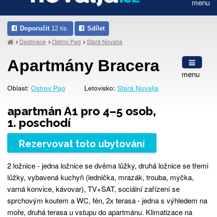
menu
Doporučit
12 tis.
Sdílet
Destinace
Ostrov Pag
Stará Novalja
Apartmány Bracera
menu
Oblast:
Ostrov Pag
Letovisko:
Stará Novalja
apartmán A1 pro 4–5 osob,
1. poschodí
Rezervovat toto ubytování
2 ložnice - jedna ložnice se dvěma lůžky, druhá ložnice se třemi
lůžky, vybavená kuchyň (lednička, mrazák, trouba, myčka,
varná konvice, kávovar), TV+SAT, sociální zařízení se
sprchovým koutem a WC, fén, 2x terasa - jedna s výhledem na
moře, druhá terasa u vstupu do apartmánu. Klimatizace na