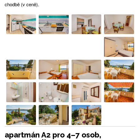
chodbě (v ceně).
apartmán A2 pro 4–7 osob,