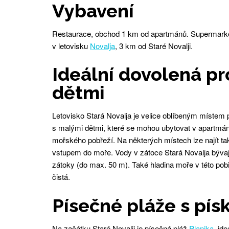
Vybavení
Restaurace, obchod 1 km od apartmánů. Supermarke
v letovisku
Novalja
, 3 km od Staré Novalji.
Ideální dovolená pr
dětmi
Letovisko Stará Novalja je velice oblíbeným místem p
s malými dětmi, které se mohou ubytovat v apartmán
mořského pobřeží. Na některých místech lze najít t
vstupem do moře. Vody v zátoce Stará Novalja bývaj
zátoky (do max. 50 m). Také hladina moře v této pobř
čistá.
Písečné pláže s pí
Na začátku Staré Novalji je písečná pláž
Planjka
, id