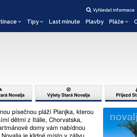
Vyhledat informace
tinace
Tipy
Last minute
Plavby
Pláže
O
ará Novalja
Výlety Stará Novalja
Příjezd S
nou písečnou pláží Planjka, kterou
ími dětmi z Itálie, Chorvatska,
apartmánové domy vám nabídnou
Novalja je klidné místo v zálivu