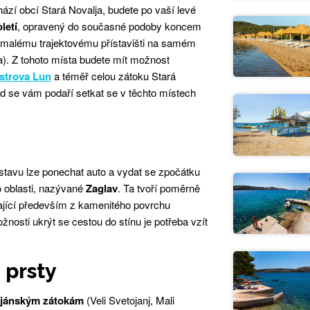
hází obcí Stará Novalja, budete po vaší levé
letí
, opravený do současné podoby koncem
ž k malému trajektovému přístavišti na samém
). Z tohoto místa budete mít možnost
strova Lun
a téměř celou zátoku Stará
ud se vám podaří setkat se v těchto místech
stavu lze ponechat auto a vydat se zpočátku
éto oblasti, nazývané
Zaglav
. Ta tvoří poměrně
vající především z kamenitého povrchu
sti ukrýt se cestou do stínu je potřeba vzít
 prsty
ojánským zátokám
(Veli Svetojanj, Mali