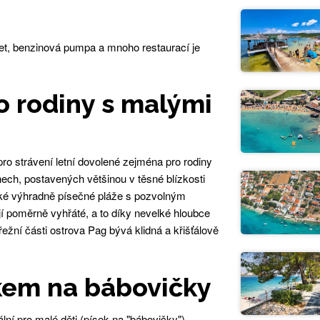
t, benzinová pumpa a mnoho restaurací je
o rodiny s malými
ro strávení letní dovolené zejména pro rodiny
ech, postavených většinou v těsné blízkosti
aké výhradně písečné pláže s pozvolným
í poměrně vyhřáté, a to díky nevelké hloubce
ežní části ostrova Pag bývá klidná a křišťálově
skem na bábovičky
eální pro malé děti (písek na "bábovičky"),