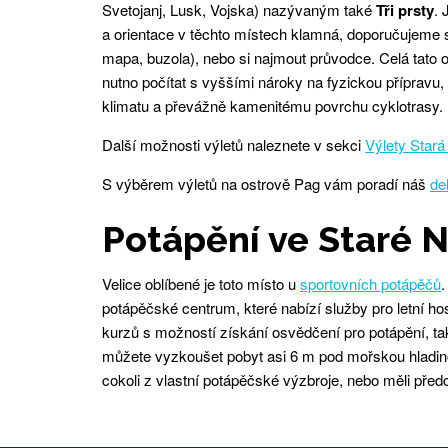
Svetojanj, Lusk, Vojska) nazývaným také
Tři prsty
. 
a orientace v těchto místech klamná, doporučujeme
mapa, buzola), nebo si najmout průvodce. Celá tato o
nutno počítat s vyššími nároky na fyzickou přípravu
klimatu a převážně kamenitému povrchu cyklotrasy.
Další možnosti výletů naleznete v sekci
Výlety Stará
S výběrem výletů na ostrově Pag vám poradí náš
de
Potápění ve Staré N
Velice oblíbené je toto místo u
sportovních potápěčů
.
potápěčské centrum, které nabízí služby pro letní h
kurzů s možností získání osvědčení pro potápění, tak
můžete vyzkoušet pobyt asi 6 m pod mořskou hladinou
cokoli z vlastní potápěčské výzbroje, nebo měli před