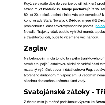
Když se vydáte dále do vesnice po silnici, která proc
straně míjet
kostelík sv. Marije pocházející z 15. sto
80. let 20. století. Jediná silnice vás pak dovede a
konci osady Stará Novalja, k
Dědovu mysu
(Rt Deda
prohlédnout si část severovýchodního pobřeží
poloo
Novalja. Trajekty však budete vyhlížet marně, a pok
s trajektovou lodí, bude to víceméně věc náhody.
Zaglav
Na betonovém molu tohoto bývalého trajektového pří
strmě stoupající, asfaltovou silnicí do vnitřní části t
rozsáhlý výčnělek severní části ostrova Pag, sestá
tvořeného druhohorním vápencem. S vědomím nemožno
si sebou dostatečnou zásobu pitné vody.
Svatojánské zátoky - Tři
Z těchto míst je možné podniknout výpravu ke
Svat