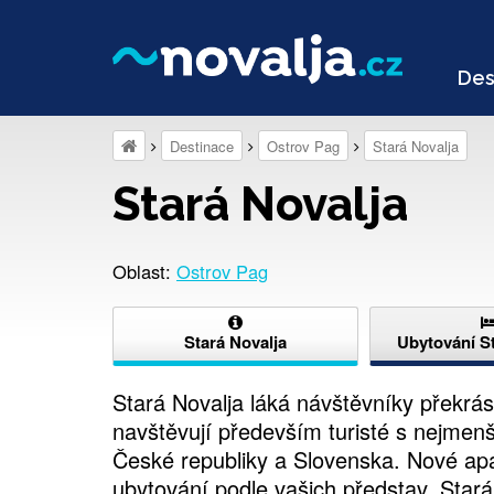
Des
Destinace
Ostrov Pag
Stará Novalja
Stará Novalja
Oblast:
Ostrov Pag
Stará Novalja
Ubytování St
Stará Novalja láká návštěvníky překrás
navštěvují především turisté s nejmenš
České republiky a Slovenska. Nové 
ubytování podle vašich představ. Stará 