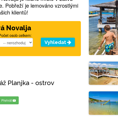
e. Pobřeží je lemováno vzrostlými
šich klientů!
rá Novalja
Počet osob celkem:
Vyhledat
áž Planjka - ostrov
Přehrát