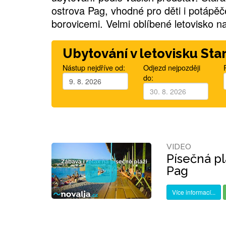
ostrova Pag, vhodné pro děti i potápěč
borovicemi. Velmi oblíbené letovisko na
Ubytování v letovisku Sta
Nástup nejdříve od:
Odjezd nejpozději
do:
VIDEO
Písečná pl
Pag
Více informací...