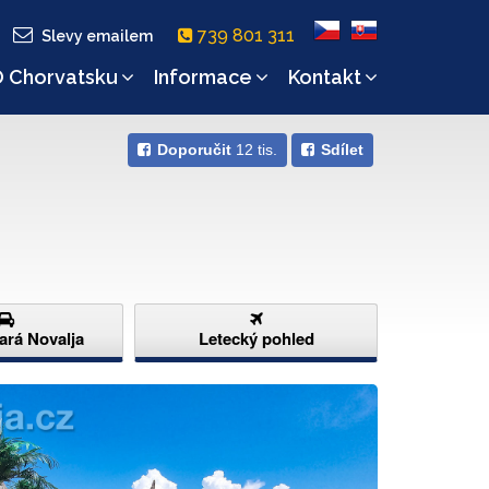
739 801 311
Slevy emailem
 Chorvatsku
Informace
Kontakt
Doporučit
12 tis.
Sdílet
tará Novalja
Letecký pohled