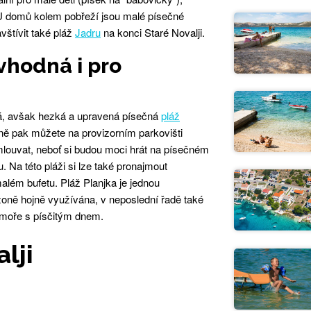
 U domů kolem pobřeží jsou malé písečné
vštívit také pláž
Jadru
na konci Staré Novalji.
 vhodná i pro
lá, avšak hezká a upravená písečná
pláž
aně pak můžete na provizorním parkovišti
mlouvat, neboť si budou moci hrát na písečném
 Na této pláži si lze také pronajmout
malém bufetu. Pláž Planjka je jednou
sezoně hojně využívána, v neposlední řadě také
 moře s písčitým dnem.
lji