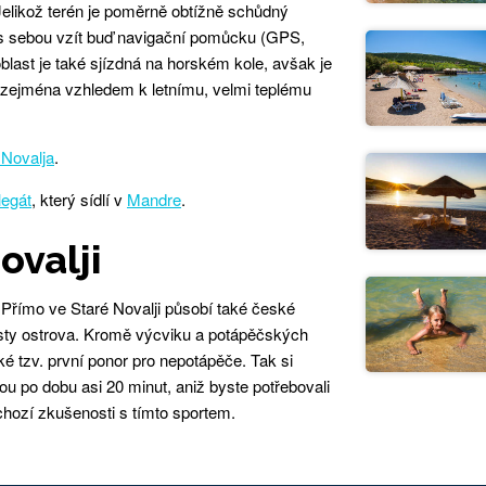
Jelikož terén je poměrně obtížně schůdný
 s sebou vzít buď navigační pomůcku (GPS,
blast je také sjízdná na horském kole, avšak je
, zejména vzhledem k letnímu, velmi teplému
 Novalja
.
legát
, který sídlí v
Mandre
.
ovalji
 Přímo ve Staré Novalji působí také české
osty ostrova. Kromě výcviku a potápěčských
é tzv. první ponor pro nepotápěče. Tak si
 po dobu asi 20 minut, aniž byste potřebovali
chozí zkušenosti s tímto sportem.