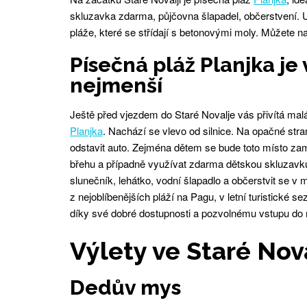
skluzavka zdarma, půjčovna šlapadel, občerstvení.
pláže, které se střídají s betonovými moly. Můžete na
Písečná pláž Planjka je
nejmenší
Ještě před vjezdem do Staré Novalje vás přivítá ma
Planjka
. Nachází se vlevo od silnice. Na opačné str
odstavit auto. Zejména dětem se bude toto místo za
břehu a případně využívat zdarma dětskou skluzavku.
slunečník, lehátko, vodní šlapadlo a občerstvit se v 
z nejoblíbenějších pláží na Pagu, v letní turistické 
díky své dobré dostupnosti a pozvolnému vstupu do
Výlety ve Staré Nova
Dedův mys