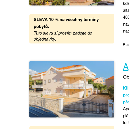
kde
alt
480
SLEVA 10 % na všechny termíny
nav
pobytů
.
na
Tuto slevu si prosím zadejte do
objednávky.
5 a
A
Ob
Kli
pro
př
Ap
plá
to 