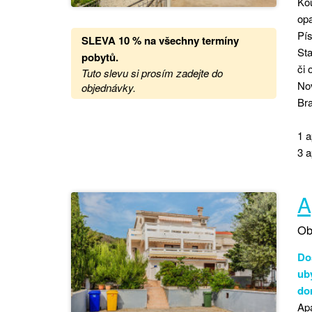
Kou
opa
Pís
SLEVA 10 % na všechny termíny
Sta
pobytů
.
či 
Tuto slevu si prosím zadejte do
Nov
objednávky.
Bra
1 a
3 a
A
Ob
Do
ub
do
Ap