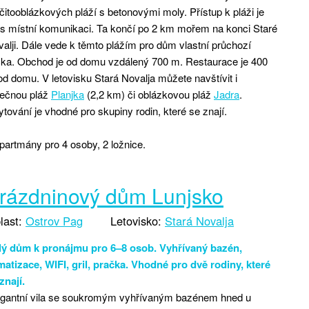
čitooblázkových pláží s betonovými moly. Přístup k pláži je
s místní komunikaci. Ta končí po 2 km mořem na konci Staré
alji. Dále vede k těmto plážím pro dům vlastní průchozí
čka. Obchod je od domu vzdálený 700 m. Restaurace je 400
d domu. V letovisku Stará Novalja můžete navštívit i
sečnou pláž
Planjka
(2,2 km) či oblázkovou pláž
Jadra
.
tování je vhodné pro skupiny rodin, které se znají.
partmány pro 4 osoby, 2 ložnice.
rázdninový dům Lunjsko
last:
Ostrov Pag
Letovisko:
Stará Novalja
lý dům k pronájmu pro 6–8 osob. Vyhřívaný bazén,
matizace, WIFI, gril, pračka. Vhodné pro dvě rodiny, které
znají.
egantní vila se soukromým vyhřívaným bazénem hned u