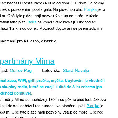
 se nachází i restaurace (400 m od domu). U domu je pěkný
ánek s posezením, poblíž grilu. Na písečnou pláž
Planjka
je to
 m. Obě tyto pláže mají pozvolný vstup do moře. Můžete
štívit také pláž
Jadra
na konci Staré Novalji. Obchod se
chází 1,2 km od domu. Možnost ubytování se psem zdarma.
partmánů pro 4-6 osob, 2 ložnice.
partmány Mima
last:
Ostrov Pag
Letovisko:
Stará Novalja
matizace, WIFI, gril, pračka, myčka. Ubytování je vhodné i
 skupiny rodin, které se znají. 1 dítě do 3 let zdarma (po
edchozí domluvě).
artmány Mima se nacházejí 130 m od pěkné písčitooblázkové
že, kde se nachází i restaurace. Na písečnou pláž
Planjka
je
460 m. Obě tyto pláže mají pozvolný vstup do moře. Obchod