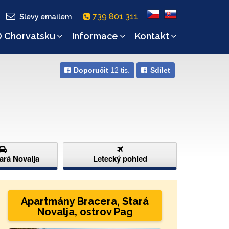
739 801 311
Slevy emailem
 Chorvatsku
Informace
Kontakt
Doporučit
12 tis.
Sdílet
tará Novalja
Letecký pohled
Apartmány Bracera, Stará
Novalja, ostrov Pag