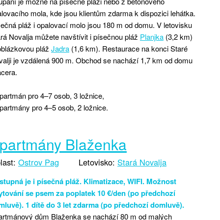
pání je možné na písečné pláži nebo z betonového
lovacího mola, kde jsou klientům zdarma k dispozici lehátka.
ečná pláž i opalovací molo jsou 180 m od domu. V letovisku
rá Novalja můžete navštívit i písečnou pláž
Planjka
(3,2 km)
oblázkovou pláž
Jadra
(1,6 km). Restaurace na konci Staré
alji je vzdálená 900 m. Obchod se nachází 1,7 km od domu
cera.
partmán pro 4–7 osob, 3 ložnice,
partmány pro 4–5 osob, 2 ložnice.
partmány Blaženka
last:
Ostrov Pag
Letovisko:
Stará Novalja
stupná je i písečná pláž. Klimatizace, WIFI. Možnost
ytování se psem za poplatek 10 €/den (po předchozí
mluvě). 1 dítě do 3 let zdarma (po předchozí domluvě).
artmánový dům Blaženka se nachází 80 m od malých