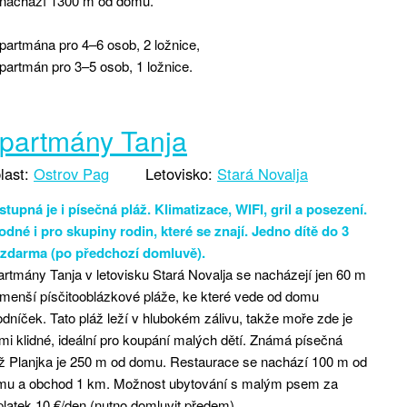
 nachází 1300 m od domu.
partmána pro 4–6 osob, 2 ložnice,
partmán pro 3–5 osob, 1 ložnice.
partmány Tanja
last:
Ostrov Pag
Letovisko:
Stará Novalja
tupná je i písečná pláž. Klimatizace, WIFI, gril a posezení.
dné i pro skupiny rodin, které se znají. Jedno dítě do 3
t zdarma (po předchozí domluvě).
rtmány Tanja v letovisku Stará Novalja se nacházejí jen 60 m
menší písčitooblázkové pláže, ke které vede od domu
dníček. Tato pláž leží v hlubokém zálivu, takže moře zde je
mi klidné, ideální pro koupání malých dětí. Známá písečná
ž Planjka je 250 m od domu. Restaurace se nachází 100 m od
mu a obchod 1 km. Možnost ubytování s malým psem za
platek 10 €/den (nutno domluvit předem).