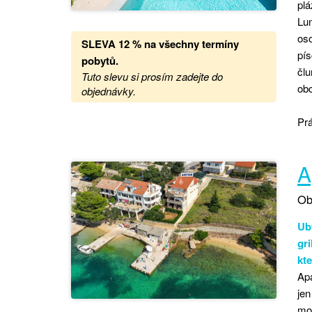
plá
Lun
oso
SLEVA 12 %
na
všechny termíny
pís
pobytů.
člu
Tuto slevu si prosím zadejte do
ob
objednávky.
Prá
A
Ob
Ub
gr
kte
Ap
je
moř