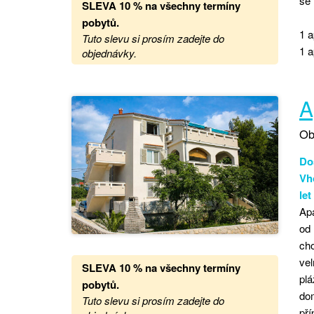
se
SLEVA 10 % na všechny termíny
pobytů
.
1 a
Tuto slevu si prosím zadejte do
1 a
objednávky.
A
Ob
Dos
Vho
le
Apa
od 
cho
vel
SLEVA 10 % na všechny termíny
plá
pobytů
.
do
Tuto slevu si prosím zadejte do
pří