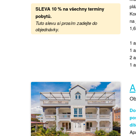
plá
SLEVA 10 % na všechny termíny
Kou
pobytů
.
na 
Tuto slevu si prosím zadejte do
1,
objednávky.
1 a
1 a
2 a
1 a
A
Ob
Dos
po
dí
Ap