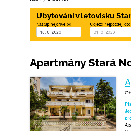
Ubytování v letovisku Sta
Nástup nejdříve od:
Odjezd nejpozději do:
Apartmány Stará No
A
Ob
Pís
Je
pro
Apa