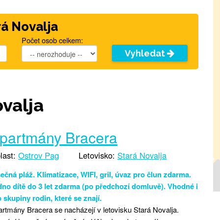
rá Novalja
Počet osob celkem:
Vyhledat
valja
partmány Bracera
last:
Ostrov Pag
Letovisko:
Stará Novalja
ečná pláž. Klimatizace, WIFI, gril, úvaz pro člun zdarma.
dno dítě do 3 let zdarma (po předchozí domluvě). Vhodné i
 skupiny rodin, které se znají.
rtmány Bracera se nacházejí v letovisku Stará Novalja.