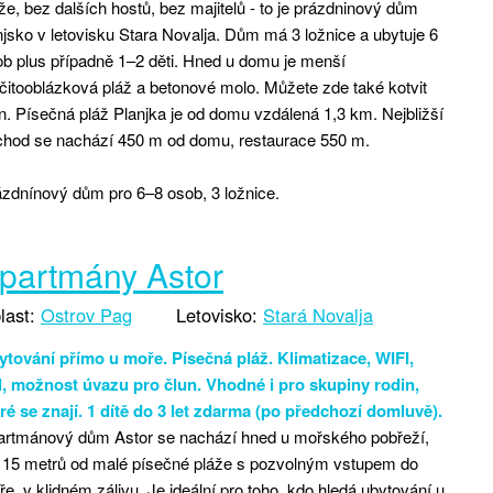
že, bez dalších hostů, bez majitelů - to je prázdninový dům
jsko v letovisku Stara Novalja. Dům má 3 ložnice a ubytuje 6
b plus případně 1–2 děti. Hned u domu je menší
čitooblázková pláž a betonové molo. Můžete zde také kotvit
n. Písečná pláž Planjka je od domu vzdálená 1,3 km. Nejbližší
chod se nachází 450 m od domu, restaurace 550 m.
zdnínový dům pro 6–8 osob, 3 ložnice.
partmány Astor
last:
Ostrov Pag
Letovisko:
Stará Novalja
ytování přímo u moře. Písečná pláž. Klimatizace, WIFI,
il, možnost úvazu pro člun. Vhodné i pro skupiny rodin,
ré se znají. 1 dítě do 3 let zdarma (po předchozí domluvě).
artmánový dům Astor se nachází hned u mořského pobřeží,
n 15 metrů od malé písečné pláže s pozvolným vstupem do
e, v klidném zálivu. Je ideální pro toho, kdo hledá ubytování u