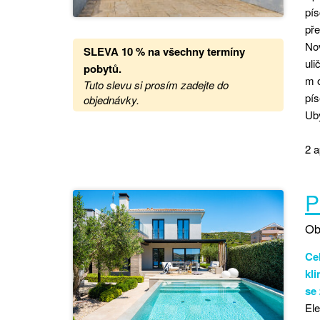
pís
pře
Nov
SLEVA 10 % na všechny termíny
uli
pobytů
.
m o
Tuto slevu si prosím zadejte do
pí
objednávky.
Uby
2 a
P
Ob
Ce
kli
se 
El