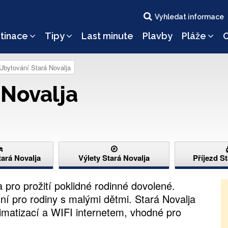
Vyhledat informace
tinace
Tipy
Last minute
Plavby
Pláže
O
Ubytování Stará Novalja
 Novalja
ará Novalja
Výlety Stará Novalja
Příjezd S
 pro prožití poklidné rodinné dovolené.
lní pro rodiny s malými dětmi. Stará Novalja
imatizací a WIFI internetem, vhodné pro