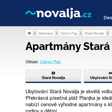
Des
Destinace
Ostrov Pag
Stará Novalja
Apartmány Stará
Oblast:
Ostrov Pag
Stará Novalja
Ubytování St
Ubytování Stará Novalja je skvělá volba
Překrásná písečná pláž Planjka je ideá
nabízí cenově výhodné apartmány s kl
rodiny s dětmi.