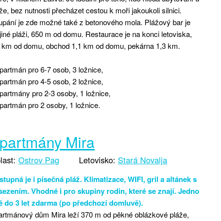
že, bez nutnosti přecházet cestou k moři jakoukoli silnici.
pání je zde možné také z betonového mola. Plážový bar je
jiné pláži, 650 m od domu. Restaurace je na konci letoviska,
6 km od domu, obchod 1,1 km od domu, pekárna 1,3 km.
partmán pro 6-7 osob, 3 ložnice,
partmán pro 4-5 osob, 2 ložnice,
partmány pro 2-3 osoby, 1 ložnice,
partmán pro 2 osoby, 1 ložnice.
partmány Mira
last:
Ostrov Pag
Letovisko:
Stará Novalja
tupná je i písečná pláž. Klimatizace, WIFI, gril a altánek s
sezením. Vhodné i pro skupiny rodin, které se znají. Jedno
tě do 3 let zdarma (po předchozí domluvě).
artmánový dům Mira leží 370 m od pěkné oblázkové pláže,