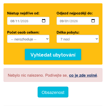
Nástup nejdříve od:
Odjezd nejpozději do:
Počet osob celkem:
Délka pobytu:
Vyhledat ubytování
Nebylo nic nalezeno. Podívejte se,
co je zde volné
.
Obsazenost