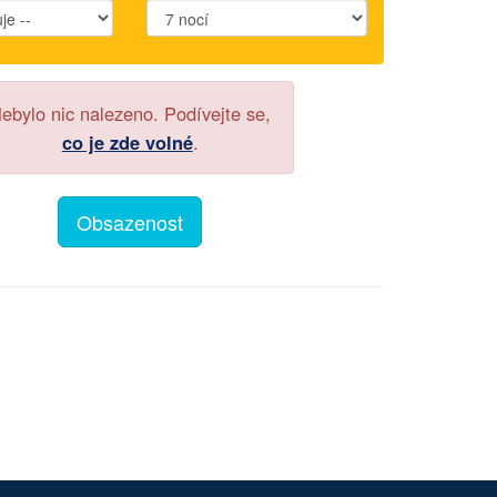
ebylo nic nalezeno. Podívejte se,
co je zde volné
.
Obsazenost