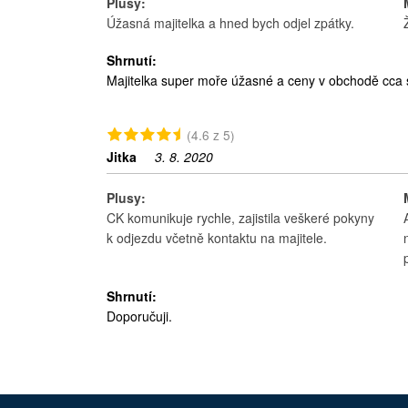
Plusy:
Úžasná majitelka a hned bych odjel zpátky.
Shrnutí:
Majitelka super moře úžasné a ceny v obchodě cca 
(4.6 z 5)
Jitka
3. 8. 2020
Plusy:
CK komunikuje rychle, zajistila veškeré pokyny
k odjezdu včetně kontaktu na majitele.
Shrnutí:
Doporučuji.