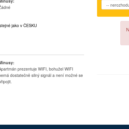
Mínusy:
Žádné
stejné jako v ČESKU
N
Mínusy:
Apartmán prezentuje WIFI, bohužel WIFI
nemá dostatečně silný signál a není možné se
připojit.