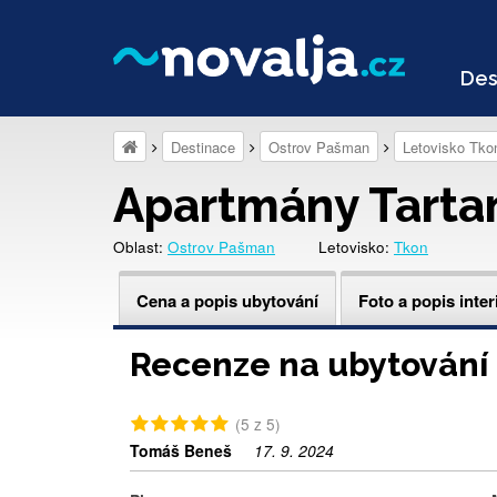
Des
Destinace
Ostrov Pašman
Letovisko Tko
Apartmány Tarta
Oblast:
Ostrov Pašman
Letovisko:
Tkon
Cena a popis ubytování
Foto a popis inter
Recenze na ubytování
(5 z 5)
Tomáš Beneš
17. 9. 2024