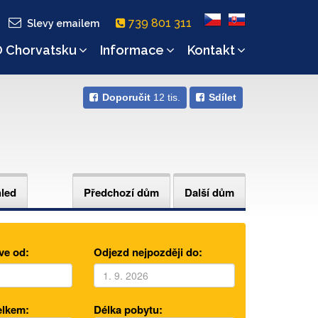
739 801 311
Slevy emailem
 Chorvatsku
Informace
Kontakt
Doporučit
12 tis.
Sdílet
hled
Předchozí dům
Další dům
ve od:
Odjezd nejpozději do:
elkem:
Délka pobytu: