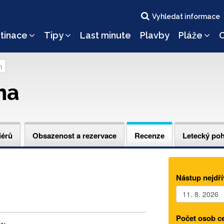
Vyhledat informace
tinace
Tipy
Last minute
Plavby
Pláže
O
n
na
iérů
Obsazenost a rezervace
Recenze
Letecký po
Nástup nejdří
Počet osob c