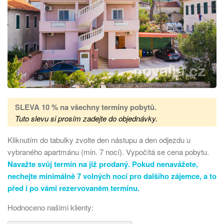
SLEVA 10 % na všechny termíny pobytů
.
Tuto slevu si prosím zadejte do objednávky.
Kliknutím do tabulky zvolte den nástupu a den odjezdu u
vybraného apartmánu (min. 7 nocí). Vypočítá se cena pobytu.
Navažte svůj termín na již prodaný. Pokud nenavážete,
nechejte minimálně 7 volných nocí pro dalšího zájemce, a to
před i po vámi rezervovaném termínu.
Hodnoceno našimi klienty: