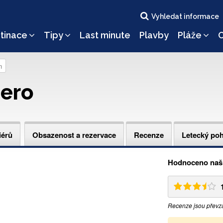
Vyhledat informace
tinace
Tipy
Last minute
Plavby
Pláže
O
n
ero
iérů
Obsazenost a rezervace
Recenze
Letecký po
Hodnoceno naši
Recenze jsou převz