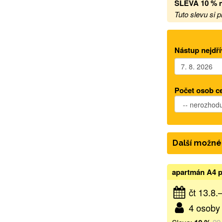
SLEVA 10 % n
Tuto slevu si 
Nástup nejdří
Počet osob c
Další možné
apartmán A4 p
čt 13.8.
4 osoby 