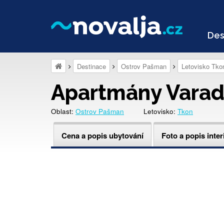
Des
Destinace
Ostrov Pašman
Letovisko Tko
Apartmány Varad
Oblast:
Ostrov Pašman
Letovisko:
Tkon
Cena a popis ubytování
Foto a popis inter