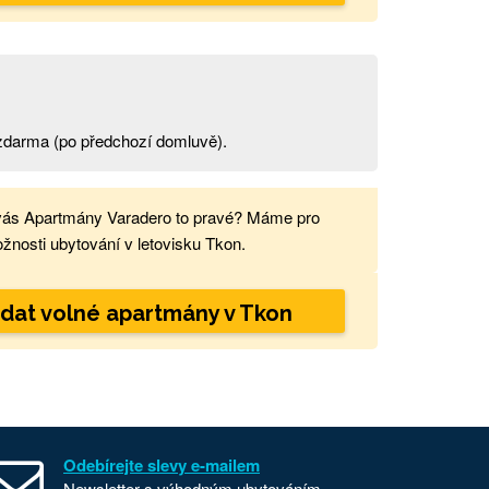
t zdarma (po předchozí domluvě).
vás Apartmány Varadero to pravé? Máme pro
žnosti ubytování v letovisku Tkon.
dat volné apartmány v Tkon
Odebírejte slevy e-mailem
Newsletter s výhodným ubytováním