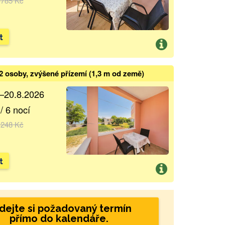
 785 Kč
t
2 osoby, zvýšené přízemí (1,3 m od země)
.–20.8.2026
/ 6 nocí
 248 Kč
t
dejte si požadovaný termín
přímo do kalendáře.