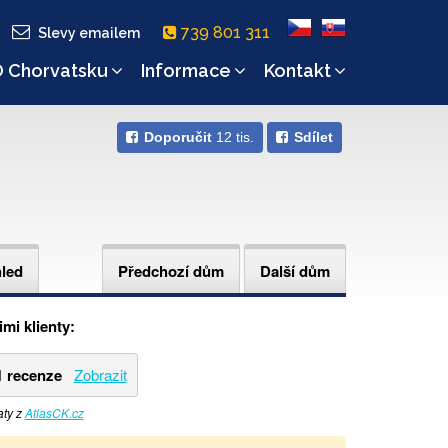
739 801 311
Slevy emailem
 Chorvatsku
Informace
Kontakt
Doporučit
12 tis.
Sdílet
hled
Předchozí dům
Další dům
mi klienty:
1 recenze
Zobrazit
aty z
AtlasCK.cz