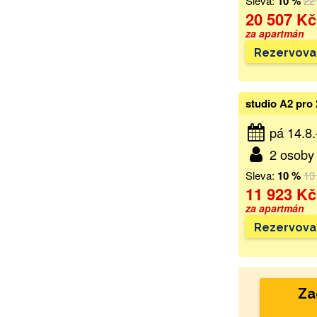
Sleva:
10 %
22
20 507 Kč
za apartmán
Rezervova
studio A2 pro 
pá 14.8
2 osoby 
Sleva:
10 %
13
11 923 Kč
za apartmán
Rezervova
Za