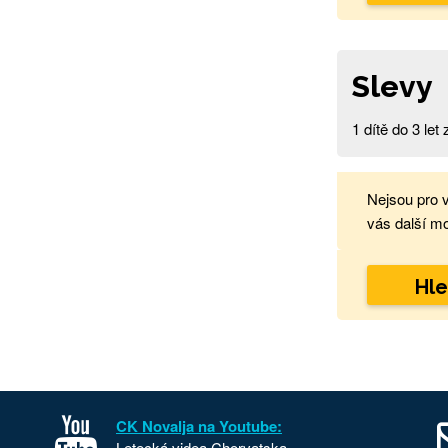
Slevy
1 dítě do 3 le
Nejsou pro 
vás další mo
Hle
CK Novalja na Youtube:
Letecká videa Chorvatska