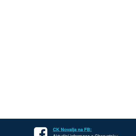
CK Novalja na FB:
Aktuální informace o Chorvatsku,