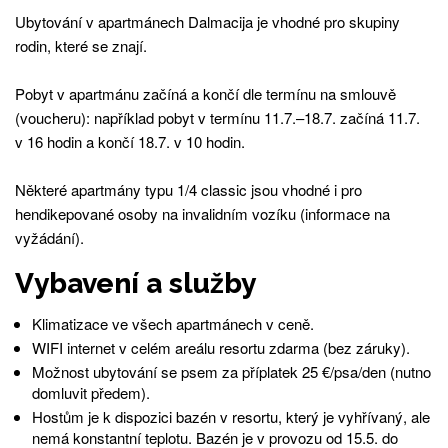
Ubytování v apartmánech Dalmacija je vhodné pro skupiny
rodin, které se znají.
Pobyt v apartmánu začíná a končí dle termínu na smlouvě
(voucheru): například pobyt v termínu 11.7.–18.7. začíná 11.7.
v 16 hodin a končí 18.7. v 10 hodin.
Některé apartmány typu 1/4 classic jsou vhodné i pro
hendikepované osoby na invalidním vozíku (informace na
vyžádání).
Vybavení a služby
Klimatizace ve všech apartmánech v ceně.
WIFI internet v celém areálu resortu zdarma (bez záruky).
Možnost ubytování se psem za příplatek 25 €/psa/den (nutno
domluvit předem).
Hostům je k dispozici bazén v resortu, který je vyhřívaný, ale
nemá konstantní teplotu. Bazén je v provozu od 15.5. do