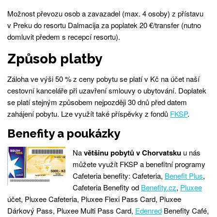
Možnost převozu osob a zavazadel (max. 4 osoby) z přístavu
v Preku do resortu Dalmacija za poplatek 20 €/transfer (nutno
domluvit předem s recepcí resortu).
Způsob platby
Záloha ve výši 50 % z ceny pobytu se platí v Kč na účet naší
cestovní kanceláře při uzavření smlouvy o ubytování. Doplatek
se platí stejným způsobem nejpozději 30 dnů před datem
zahájení pobytu. Lze využít také příspěvky z fondů
FKSP
.
Benefity a poukázky
Na
většinu pobytů v Chorvatsku
u nás
můžete využít FKSP a benefitní programy
Cafeteria benefity: Cafeteria,
Benefit Plus
,
Cafeteria Benefity od
Benefity.cz
,
Pluxee
účet, Pluxee Cafeteria, Pluxee Flexi Pass Card, Pluxee
Dárkový Pass, Pluxee Multi Pass Card,
Edenred
Benefity Café,