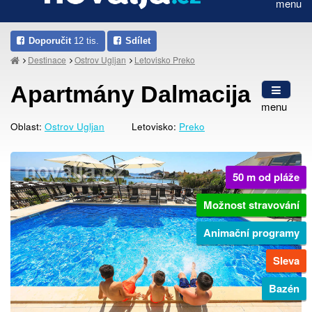
menu
Doporučit
12 tis.
Sdílet
Destinace
Ostrov Ugljan
Letovisko Preko
Apartmány Dalmacija
menu
Oblast:
Ostrov Ugljan
Letovisko:
Preko
50 m od pláže
Možnost stravování
Animační programy
Sleva
Bazén