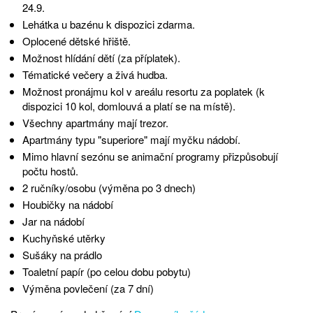
24.9.
Lehátka u bazénu k dispozici zdarma.
Oplocené dětské hřiště.
Možnost hlídání dětí (za příplatek).
Tématické večery a živá hudba.
Možnost pronájmu kol v areálu resortu za poplatek (k
dispozici 10 kol, domlouvá a platí se na místě).
Všechny apartmány mají trezor.
Apartmány typu "superiore" mají myčku nádobí.
Mimo hlavní sezónu se animační programy přizpůsobují
počtu hostů.
2 ručníky/osobu (výměna po 3 dnech)
Houbičky na nádobí
Jar na nádobí
Kuchyňské utěrky
Sušáky na prádlo
Toaletní papír (po celou dobu pobytu)
Výměna povlečení (za 7 dní)