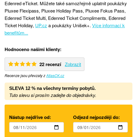
Edenred eTicket. Můžete také samozřejmě uplatnit poukázky
Pluxee Flexipass, Pluxee Holiday Pass, Pluxee Fokus Pass,
Edenred Ticket Multi, Edenred Ticket Compliments, Edenred
Ticket Holiday,
UP.cz
a poukázky Unišek+.
Více informací k
benefitům...
Hodnoceno našimi klienty:
22 recenzí
Zobrazit
Recenze jsou převzaty z
AtlasCK.cz
SLEVA
12 %
na
všechny termíny pobytů.
Tuto slevu si prosím zadejte do objednávky.
Nástup nejdříve od:
Odjezd nejpozději do: