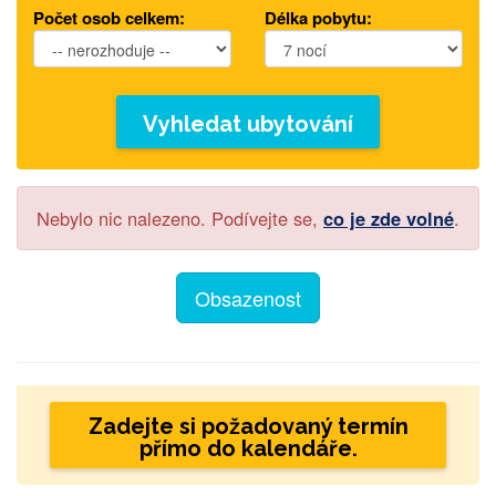
Počet osob celkem:
Délka pobytu:
Vyhledat ubytování
Nebylo nic nalezeno. Podívejte se,
co je zde volné
.
Obsazenost
Zadejte si požadovaný termín
přímo do kalendáře.