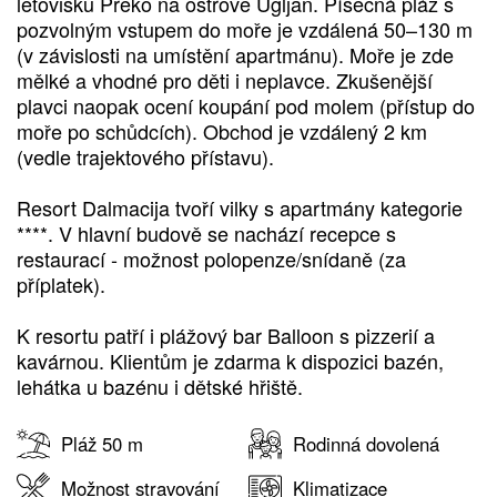
letovisku Preko na ostrově Ugljan. Písečná pláž s
pozvolným vstupem do moře je vzdálená 50–130 m
(v závislosti na umístění apartmánu). Moře je zde
mělké a vhodné pro děti i neplavce. Zkušenější
plavci naopak ocení koupání pod molem (přístup do
moře po schůdcích). Obchod je vzdálený 2 km
(vedle trajektového přístavu).
Resort Dalmacija tvoří vilky s apartmány kategorie
****. V hlavní budově se nachází recepce s
restaurací - možnost polopenze/snídaně (za
příplatek).
K resortu patří i plážový bar Balloon s pizzerií a
kavárnou. Klientům je zdarma k dispozici bazén,
lehátka u bazénu i dětské hřiště.
Pláž 50 m
Rodinná dovolená
Možnost stravování
Klimatizace