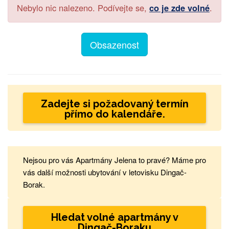
Nebylo nic nalezeno. Podívejte se,
co je zde volné
.
Obsazenost
Zadejte si požadovaný termín
přímo do kalendáře.
Nejsou pro vás Apartmány Jelena to pravé? Máme pro
vás další možnosti ubytování v letovisku Dingač-
Borak.
Hledat volné apartmány v
Dingač-Boraku