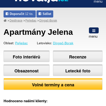
menu
Doporučit
12 tis.
Sdílet
Destinace
Pelješac
Dingač-Borak
Apartmány Jelena
menu
Oblast:
Pelješac
Letovisko:
Dingač-Borak
Foto interiérů
Recenze
Obsazenost
Letecké foto
Volné termíny a cena
Hodnoceno našimi klienty: