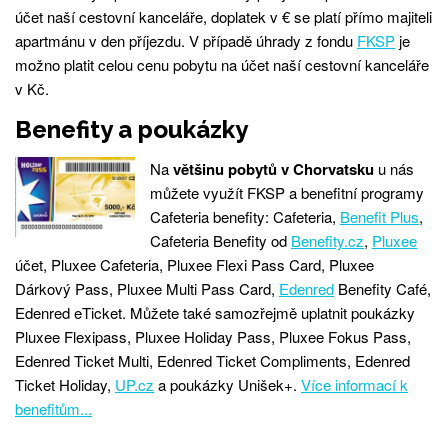
účet naší cestovní kanceláře, doplatek v € se platí přímo majiteli
apartmánu v den příjezdu. V případě úhrady z fondu
FKSP
je
možno platit celou cenu pobytu na účet naší cestovní kanceláře
v Kč.
Benefity a poukázky
Na
většinu pobytů v Chorvatsku
u nás
můžete využít FKSP a benefitní programy
Cafeteria benefity: Cafeteria,
Benefit Plus
,
Cafeteria Benefity od
Benefity.cz
,
Pluxee
účet, Pluxee Cafeteria, Pluxee Flexi Pass Card, Pluxee
Dárkový Pass, Pluxee Multi Pass Card,
Edenred
Benefity Café,
Edenred eTicket. Můžete také samozřejmě uplatnit poukázky
Pluxee Flexipass, Pluxee Holiday Pass, Pluxee Fokus Pass,
Edenred Ticket Multi, Edenred Ticket Compliments, Edenred
Ticket Holiday,
UP.cz
a poukázky Unišek+.
Více informací k
benefitům...