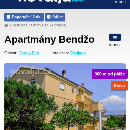
menu
Doporučit
12 tis.
Sdílet
Destinace
Ostrov Pag
Povljana
Apartmány Bendžo
menu
Oblast:
Ostrov Pag
Letovisko:
Povljana
300 m od pláže
Sleva