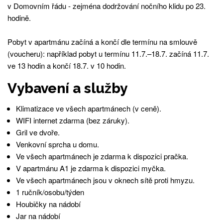
v Domovním řádu - zejména dodržování nočního klidu po 23.
hodině.
Pobyt v apartmánu začíná a končí dle termínu na smlouvě
(voucheru): například pobyt u termínu 11.7.–18.7. začíná 11.7.
ve 13 hodin a končí 18.7. v 10 hodin.
Vybavení a služby
Klimatizace ve všech apartmánech (v ceně).
WIFI internet zdarma (bez záruky).
Gril ve dvoře.
Venkovní sprcha u domu.
Ve všech apartmánech je zdarma k dispozici pračka.
V apartmánu A1 je zdarma k dispozici myčka.
Ve všech apartmánech jsou v oknech sítě proti hmyzu.
1 ručník/osobu/týden
Houbičky na nádobí
Jar na nádobí