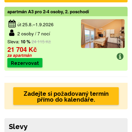
apartmán A3 pro 2-4 osoby, 2. poschodí
út 25.8.–1.9.2026
2 osoby / 7 nocí
Sleva:
10 %
24 115 Kč
21 704 Kč
za apartmán
Rezervovat
Zadejte si požadovaný termín
přímo do kalendáře.
Slevy