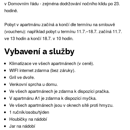
v Domovním řádu - zejména dodržování nočního klidu po 23.
hodině.
Pobyt v apartmánu začíná a končí dle termínu na smlouvě
(voucheru): například pobyt u termínu 11.7.–18.7. začíná 11.7.
ve 13 hodin a končí 18.7. v 10 hodin.
Vybavení a služby
Klimatizace ve všech apartmánech (v ceně).
WIFI internet zdarma (bez záruky).
Gril ve dvoře.
Venkovní sprcha u domu.
Ve všech apartmánech je zdarma k dispozici pračka.
V apartmánu A1 je zdarma k dispozici myčka.
Ve všech apartmánech jsou v oknech sítě proti hmyzu.
1 ručník/osobu/týden
Houbičky na nádobí
Jar na nádobí