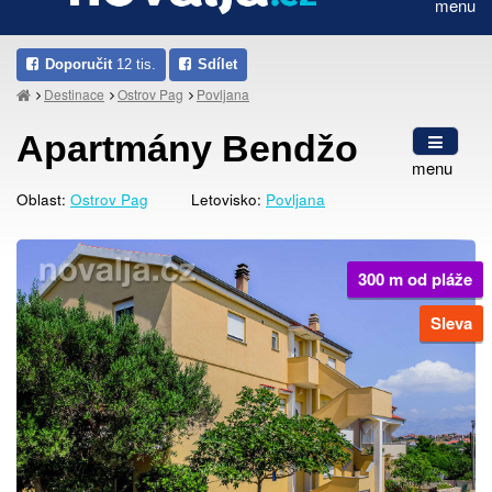
menu
Doporučit
12 tis.
Sdílet
Destinace
Ostrov Pag
Povljana
Apartmány Bendžo
menu
Oblast:
Ostrov Pag
Letovisko:
Povljana
300 m od pláže
Sleva