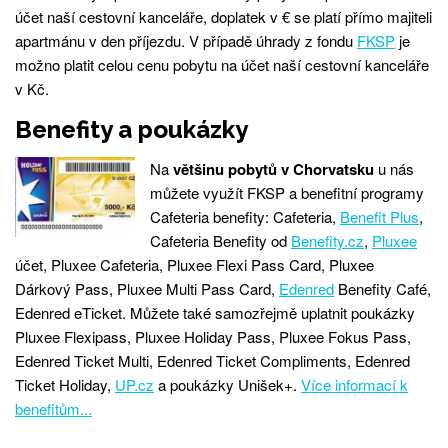
účet naší cestovní kanceláře, doplatek v € se platí přímo majiteli
apartmánu v den příjezdu. V případě úhrady z fondu
FKSP
je
možno platit celou cenu pobytu na účet naší cestovní kanceláře
v Kč.
Benefity a poukázky
Na
většinu pobytů v Chorvatsku
u nás
můžete využít FKSP a benefitní programy
Cafeteria benefity: Cafeteria,
Benefit Plus
,
Cafeteria Benefity od
Benefity.cz
,
Pluxee
účet, Pluxee Cafeteria, Pluxee Flexi Pass Card, Pluxee
Dárkový Pass, Pluxee Multi Pass Card,
Edenred
Benefity Café,
Edenred eTicket. Můžete také samozřejmě uplatnit poukázky
Pluxee Flexipass, Pluxee Holiday Pass, Pluxee Fokus Pass,
Edenred Ticket Multi, Edenred Ticket Compliments, Edenred
Ticket Holiday,
UP.cz
a poukázky Unišek+.
Více informací k
benefitům...