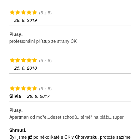
(5 z 5)
28. 8. 2019
Plusy:
profesionální přístup ze strany CK
(5 z 5)
25. 6. 2018
(5 z 5)
Silvia
28. 8. 2017
Plusy:
Apartman od moře...deset schodů...téměř na pláži...super
Shrnutí:
Byli jsme již po několikáté s CK v Chorvatsku, protože sázíme