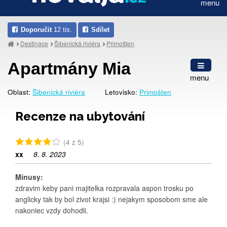
menu
Doporučit
12 tis.
Sdílet
Destinace
Šibenická riviéra
Primošten
Apartmány Mia
menu
Oblast:
Šibenická riviéra
Letovisko:
Primošten
Recenze na ubytování
(4 z 5)
xx
8. 8. 2023
Mínusy:
zdravim keby pani majitelka rozpravala aspon trosku po
anglicky tak by bol zivot krajsi :) nejakym sposobom sme ale
nakoniec vzdy dohodli.