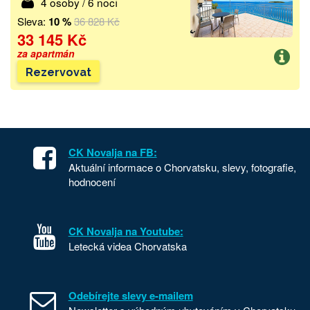
4 osoby / 6 nocí
Sleva:
10 %
36 828 Kč
33 145 Kč
za apartmán
Rezervovat
CK Novalja na FB:
Aktuální informace o Chorvatsku, slevy, fotografie,
hodnocení
CK Novalja na Youtube:
Letecká videa Chorvatska
Odebírejte slevy e-mailem