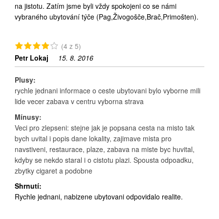
na jistotu. Zatím jsme byli vždy spokojeni co se námi
vybraného ubytování týče (Pag,Živogošče,Brač,Primošten).
(4 z 5)
Petr Lokaj
15. 8. 2016
Plusy:
rychle jednani informace o ceste ubytovani bylo vyborne mili
lide vecer zabava v centru vyborna strava
Mínusy:
Veci pro zlepseni: stejne jak je popsana cesta na misto tak
bych uvital i popis dane lokality, zajimave mista pro
navstiveni, restaurace, plaze, zabava na miste byc huvital,
kdyby se nekdo staral i o cistotu plazi. Spousta odpoadku,
zbytky cigaret a podobne
Shrnutí:
Rychle jednani, nabizene ubytovani odpovidalo realite.