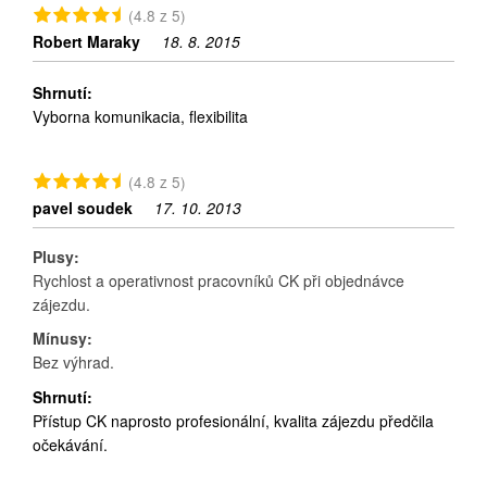
(4.8 z 5)
Robert Maraky
18. 8. 2015
Shrnutí:
Vyborna komunikacia, flexibilita
(4.8 z 5)
pavel soudek
17. 10. 2013
Plusy:
Rychlost a operativnost pracovníků CK při objednávce
zájezdu.
Mínusy:
Bez výhrad.
Shrnutí:
Přístup CK naprosto profesionální, kvalita zájezdu předčila
očekávání.