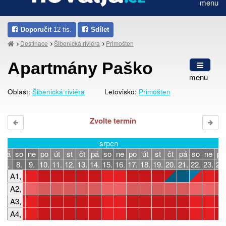
menu
Doporučit
12 tis.
Sdílet
Destinace
Šibenická riviéra
Primošten
Apartmány Paško
menu
Oblast:
Šibenická riviéra
Letovisko:
Primošten
Zvolte termín
srpen
pá
so
ne
po
út
st
čt
pá
so
ne
po
út
st
čt
pá
so
ne
po
7.
8.
9.
10.
11.
12.
13.
14.
15.
16.
17.
18.
19.
20.
21.
22.
23.
24.
A1, 2-4 osoby, 1 ložnice
A2, 4-5 osob, 2 ložnice
A3, 4-8 osob, 3 ložnice
A4, 4-7 osob, 3 ložnice