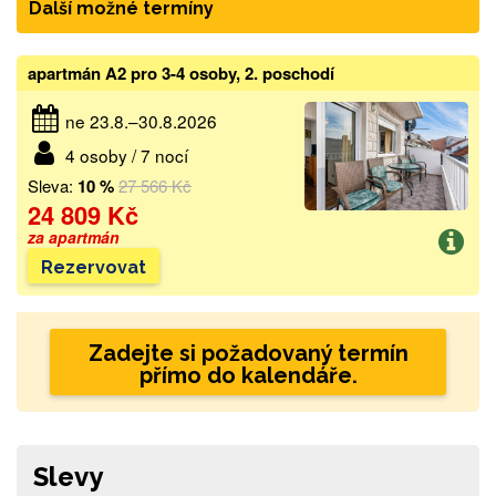
Další možné termíny
apartmán A2 pro 3-4 osoby, 2. poschodí
ne 23.8.–30.8.2026
4 osoby / 7 nocí
Sleva:
10 %
27 566 Kč
24 809 Kč
za apartmán
Rezervovat
Zadejte si požadovaný termín
přímo do kalendáře.
Slevy