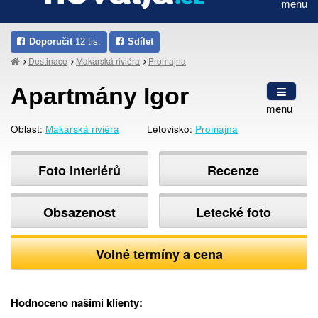
menu
Doporučit
12 tis.
Sdílet
Destinace
Makarská riviéra
Promajna
Apartmány Igor
menu
Oblast:
Makarská riviéra
Letovisko:
Promajna
Foto interiérů
Recenze
Obsazenost
Letecké foto
Volné termíny a cena
Hodnoceno našimi klienty: