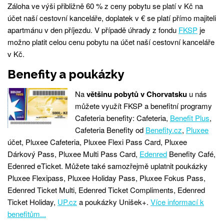
Záloha ve výši přibližně 60 % z ceny pobytu se platí v Kč na
účet naší cestovní kanceláře, doplatek v € se platí přímo majiteli
apartmánu v den příjezdu. V případě úhrady z fondu
FKSP
je
možno platit celou cenu pobytu na účet naší cestovní kanceláře
v Kč.
Benefity a poukázky
Na
většinu pobytů v Chorvatsku
u nás
můžete využít FKSP a benefitní programy
Cafeteria benefity: Cafeteria,
Benefit Plus
,
Cafeteria Benefity od
Benefity.cz
,
Pluxee
účet, Pluxee Cafeteria, Pluxee Flexi Pass Card, Pluxee
Dárkový Pass, Pluxee Multi Pass Card,
Edenred
Benefity Café,
Edenred eTicket. Můžete také samozřejmě uplatnit poukázky
Pluxee Flexipass, Pluxee Holiday Pass, Pluxee Fokus Pass,
Edenred Ticket Multi, Edenred Ticket Compliments, Edenred
Ticket Holiday,
UP.cz
a poukázky Unišek+.
Více informací k
benefitům...