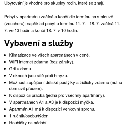
Ubytování je vhodné pro skupiny rodin, které se znají.
Pobyt v apartmánu začíná a končí dle termínu na smlouvě
(voucheru): například pobyt u termínu 11. 7. - 18. 7. začíná 11.
7. ve 13 hodin a končí 18. 7. v 10 hodin.
Vybavení a služby
Klimatizace ve všech apartmánech v ceně.
WIFI internet zdarma (bez záruky).
Gril u domu.
V oknech jsou sítě proti hmyzu.
Možnost zapůjčení dětské postýlky a židličky zdarma (nutno
domluvit předem).
K dispozícii pračka (jedna pro všechny apartmány).
V apartmánech A1 a A3 je k dispozici myčka.
Apartmán A1 má k dispozici venkovní sprchu.
1 ručník/osobu/týden
Houbičky na nádobí