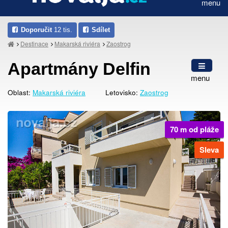
menu
Doporučit
12 tis.
Sdílet
Destinace
Makarská riviéra
Zaostrog
Apartmány Delfin
menu
Oblast:
Makarská riviéra
Letovisko:
Zaostrog
70 m od pláže
Sleva