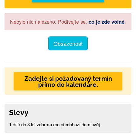
Nebylo nic nalezeno. Podívejte se,
co je zde volné
.
Obsazenost
Zadejte si požadovaný termín
přímo do kalendáře.
Slevy
1 dítě do 3 let zdarma (po předchozí domluvě).