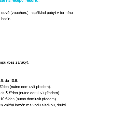
tě na recepci resortu.
louvě (voucheru): například pobyt v termínu
 hodin.
mpu (bez záruky).
6. do 10.9.
€/den (nutno domluvit předem).
atek 5 €/den (nutno domluvit předem).
10 €/den (nutno domluvit předem).
n vnitřní bazén má vodu sladkou, druhý