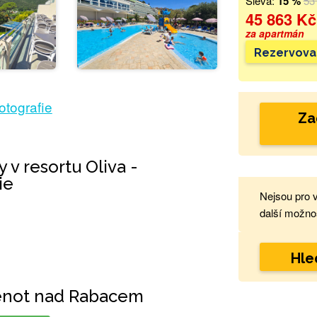
Sleva:
15 %
53
45 863 Kč
za apartmán
Rezervova
fotografie
Za
v resortu Oliva -
ie
Nejsou pro 
další možnost
Hle
lenot nad Rabacem