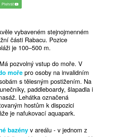
Přehrát
 skvěle vybaveném stejnojmenném
ižní části Rabacu. Pozice
pláži je 100–500 m.
 Má pozvolný vstup do moře. V
do moře
pro osoby na invalidním
 osobám s tělesným postižením. Na
lunečníky, paddleboardy, šlapadla i
 masáž. Lehátka označená
tovaným hostům k dispozici
láže je nafukovací aquapark.
rné bazény
v areálu - v jednom z