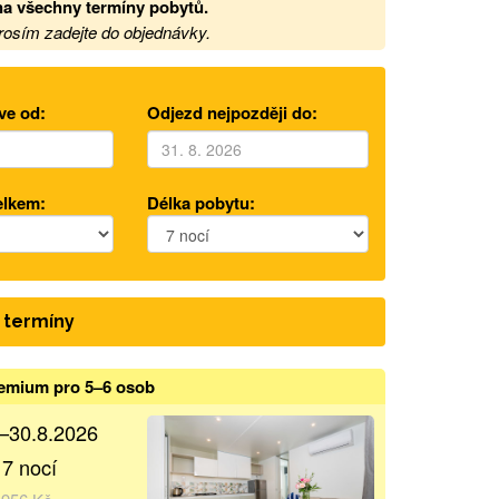
na
všechny termíny pobytů.
prosím zadejte do objednávky.
ve od:
Odjezd nejpozději do:
elkem:
Délka pobytu:
 termíny
emium pro 5–6 osob
.–30.8.2026
 7 nocí