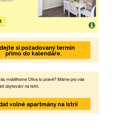
 956 Kč
t
dejte si požadovaný termín
přímo do kalendáře.
vás mobilhome Oliva to pravé? Máme pro vás
i ubytování na Istrii.
dat volné apartmány na Istrii