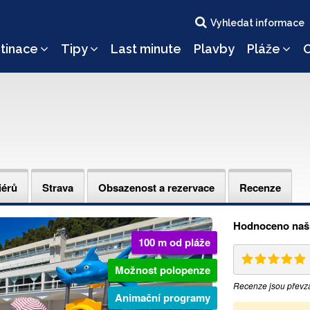
Vyhledat informace
tinace
Tipy
Last minute
Plavby
Pláže
O
iérů
Strava
Obsazenost a rezervace
Recenze
Hodnoceno naši
100 m od pláže
Možnost polopenze
Recenze jsou převz
Animační programy