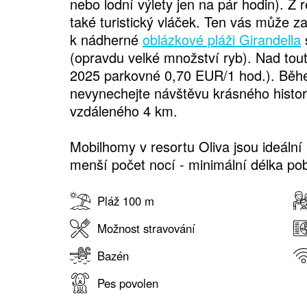
nebo lodní výlety jen na pár hodin). Z 
také turistický vláček. Ten vás může z
k nádherné
oblázkové pláži Girandella
(opravdu velké množství ryb). Nad touto
2025 parkovné 0,70 EUR/1 hod.). Běhe
nevynechejte návštěvu krásného hist
vzdáleného 4 km.
Mobilhomy v resortu Oliva jsou ideální
menší počet nocí - minimální délka pob
Pláž 100 m
Možnost stravování
Bazén
Pes povolen