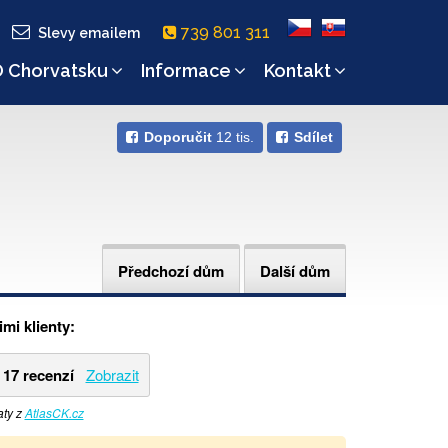
739 801 311
Slevy emailem
 Chorvatsku
Informace
Kontakt
Doporučit
12 tis.
Sdílet
Předchozí dům
Další dům
mi klienty:
17 recenzí
Zobrazit
aty z
AtlasCK.cz