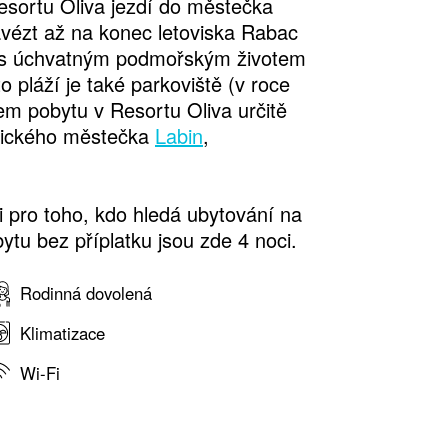
resortu Oliva jezdí do městečka
avézt až na konec letoviska Rabac
s úchvatným podmořským životem
 pláží je také parkoviště (v roce
m pobytu v Resortu Oliva určitě
orického městečka
Labin
,
 i pro toho, kdo hledá ubytování na
ytu bez příplatku jsou zde 4 noci.
Rodinná dovolená
Klimatizace
Wi-Fi