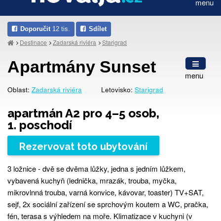
menu
Doporučit
12 tis.
Sdílet
Destinace
Zadarská riviéra
Starigrad
Apartmány Sunset
menu
Oblast:
Zadarská riviéra
Letovisko:
Starigrad
apartmán A2 pro 4–5 osob,
1. poschodí
Rezervovat toto ubytování
3 ložnice - dvě se dvěma lůžky, jedna s jedním lůžkem,
vybavená kuchyň (lednička, mrazák, trouba, myčka,
mikrovlnná trouba, varná konvice, kávovar, toaster) TV+SAT,
sejf, 2x sociální zařízení se sprchovým koutem a WC, pračka,
fén, terasa s výhledem na moře. Klimatizace v kuchyni (v