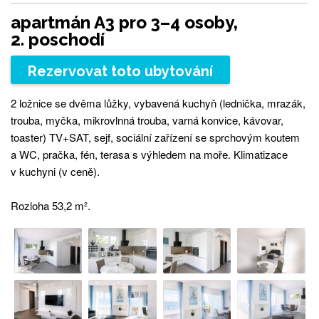
apartmán A3 pro 3–4 osoby,
2. poschodí
Rezervovat toto ubytování
2 ložnice se dvěma lůžky, vybavená kuchyň (lednička, mrazák,
trouba, myčka, mikrovlnná trouba, varná konvice, kávovar,
toaster) TV+SAT, sejf, sociální zařízení se sprchovým koutem
a WC, pračka, fén, terasa s výhledem na moře. Klimatizace
v kuchyni (v ceně).
Rozloha 53,2 m².